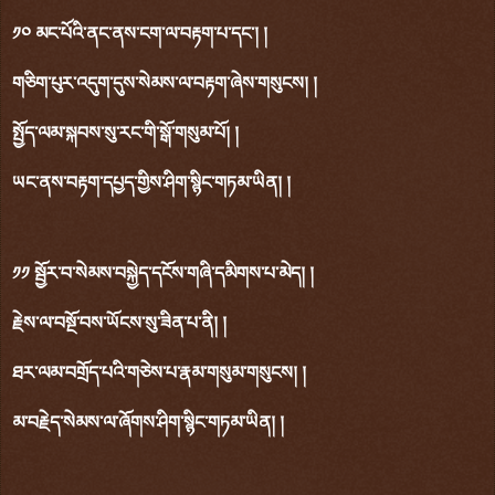
༡༠ མང་པོའི་ནང་ནས་ངག་ལ་བརྟག་པ་དང་། །
གཅིག་པུར་འདུག་དུས་སེམས་ལ་བརྟག་ཞེས་གསུངས། །
སྤྱོད་ལམ་སྐབས་སུ་རང་གི་སྒོ་གསུམ་པོ། །
ཡང་ནས་བརྟག་དཔྱད་གྱིས་ཤིག་སྙིང་གཏམ་ཡིན། །
༡༡ སྦྱོར་བ་སེམས་བསྐྱེད་དངོས་གཞི་དམིགས་པ་མེད། །
རྗེས་ལ་བསྔོ་བས་ཡོངས་སུ་ཟིན་པ་ནི། །
ཐར་ལམ་བགྲོད་པའི་གཅེས་པ་རྣམ་གསུམ་གསུངས། །
མ་བརྗེད་སེམས་ལ་ཞོགས་ཤིག་སྙིང་གཏམ་ཡིན། །