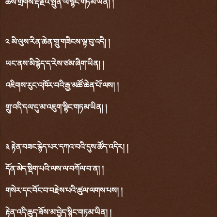
ཆོས་གྲོགས་རྡོ་རྗེའི་སྤུན་ལ་སྙིང་གཏམ་ཡིན། །
༢ མི་ལུས་རིན་ཆེན་གྲུ་གཟིངས་ལྟ་བུ་འདི། །
ཡང་ནས་མི་རྙེད་ད་རེས་ཙམ་ཞིག་ཡིན། །
འཇིགས་རུང་འཁོར་བའི་རྒྱ་མཚོ་ཆེན་པོ་ལས། །
གྲུ་འདི་དལ་དུ་མ་འཇུག་སྙིང་གཏམ་ཡིན། །
༣ རྟེན་བཟང་རྙེད་པར་དཀའ་བའི་དུས་ཚོད་འདིར། །
དོན་མེད་སྡིག་པའི་ལས་ལ་བཀོལ་བ་ན། །
གསེར་དང་བོང་བ་བརྗེས་པའི་ཚུལ་ལགས་པས། །
རྟེན་འདི་ཆུད་ཟོས་མ་བྱེད་སྙིང་གཏམ་ཡིན། །