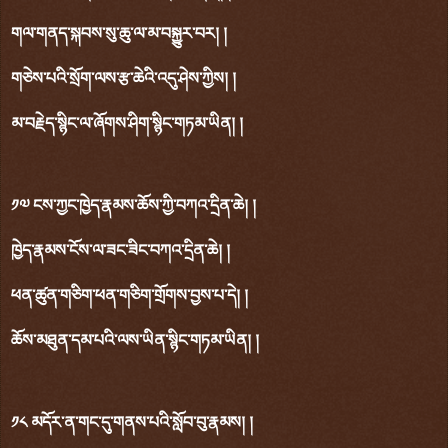
གལ་གནད་སྐབས་སུ་ཆུ་ལ་མ་བསྐྱུར་བར། །
གཅེས་པའི་སྲོག་ལས་རྩ་ཆེའི་འདུ་ཤེས་ཀྱིས། །
མ་བརྗེད་སྙིང་ལ་ཞོགས་ཤིག་སྙིང་གཏམ་ཡིན། །
༡༧ ངས་ཀྱང་ཁྱེད་རྣམས་ཆོས་ཀྱི་བཀའ་དྲིན་ཆེ། །
ཁྱེད་རྣམས་ངོས་ལ་ཟང་ཟིང་བཀའ་དྲིན་ཆེ། །
ཕན་ཚུན་གཅིག་ཕན་གཅིག་གྲོགས་བྱས་པ་དེ། །
ཆོས་མཐུན་དམ་པའི་ལས་ཡིན་སྙིང་གཏམ་ཡིན། །
༡༨ མདོར་ན་གང་དུ་གནས་པའི་སློབ་བུ་རྣམས། །