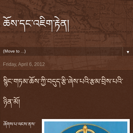
ཆོས་དང་འཇིག་རྟེན།
▼
Friday, April 6, 2012
སྙིང་གཏམ་ཆོས་ཀྱི་བདུད་རྩི་ཞེས་པའི་རྩམ་བྲིས་པའི་
ཉིན་མོ།
ཞོགས་པ་ལངས་ནས་