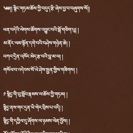
༄༅།། སྙིང་གཏམ་ཆོས་ཀྱི་བདུད་རྩི་ཞེས་བྱ་བ་བཞུགས་སོ།།
ཕན་བདེའི་ལེགས་ཚོགས་འབྱུང་བའི་སྒོ་གཅིག་པུ། །
མ་ནོར་ལམ་སྟོན་དགེ་བའི་བཤེས་གཉེན་ཆེ། །
བཀའ་དྲིན་འཁོར་མེད་རྩ་བའི་བླ་མ་ལ། །
གསོལ་བ་འདེབས་སོ་ཡེ་ཤེས་སྤྱན་གྱིས་གཟིགས། །
༡ སྙིང༵་གི་བུ་སློབ་རྣམས་ལ་ཆོས་ཀྱི་གཏམ། །
སྙིང༵་ནས་གང་དྲན་ཡི་གེར་བྲིས་པ་འདི། །
སྙིང༵་གི་དཀྱིལ་དུ་ཞོགས་ལ་ཉམས་ལེན་བྱོས། །