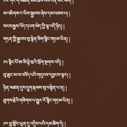
༡༤ གང་གི་མཚན་ཙམ་ཐོས་པས་ངན་སོང་ལས། །
མ་འཇིགས་ང་ཡིས་སྐྱབས་ཞེས་དམ་བཅས་པ། །
སངས་རྒྱས་འོད་དཔག་མེད་ཀྱི་ལྷ་འདི་ཉིད། །
གཏན་གྱི་སྐྱབས་སུ་སྙེན་ཅིག་སྙིང་གཏམ་ཡིན། །
༡༥ སྙིང་པོ་ཨ་མི་དྷེ་ཝའི་སྲོག་སྔགས་འདི། །
བུ་ཆུང་མ་ལ་འབོད་པའི་གདུངས་དབྱངས་ལྟར། །
ཉིན་མཚན་དུས་དྲུག་རྣམས་སུ་བསྙེན་པ་ན། །
ཐུགས་རྗེའི་གཟིགས་པ་མྱུར་རོ་སྙིང་གཏམ་ཡིན། །
༡༦ བླ་སློབ་ཡུན་དུ་འདྲིས་པའི་དམ་ཚིག་དེ། །