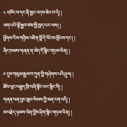
༨ འཁོར་བ་དང་ནི་མྱང་འདས་ཟེར་བ་དེ། །
ལག་པའི་ལྟོ་རྒྱབ་ཙམ་གྱི་ཁྱད་པར་ལས། །
ཕྱོགས་རིས་གཉིས་འཛིན་བློ་དེ་ཡོངས་སྤོངས་དང་། །
ཞིང་ཁམས་གཞན་ན་མེད་དོ་སྙིང་གཏམ་ཡིན། །
༩ དུས་གསུམ་རྒྱལ་བ་ཀུན་གྱི་གཤེགས་པའི་ཤུལ། །
ཆོས་ཕུང་བརྒྱད་ཁྲི་བཞི་སྟོང་ཡང་སྙིང་གི། །
གཞན་ཕན་བྱང་ཆུབ་སེམས་ཀྱི་མན་ངག་འདི། །
མ་བརྗེད་ཉམས་ལེན་བྱོས་ཤིག་སྙིང་གཏམ་ཡིན། །