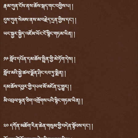
རྣམ་ཀུན་ངོས་ནས་ཆོས་སྐད་གང་བགྱིས་པ། །
དུས་ཀུན་སེམས་ནས་མ་བརྗེད་དྲན་གྱིས་དང་། །
ཡང་སྐྱར་སྐྱིད་འཛོམ་ཡོང་ངོ་སྙིང་གཏམ་ཡིན། །
༡༩ སློབ་དཔོན་དམ་ཆོས་སྤྲིན་གྱི་མེ་ཏོག་དེས། །
སློབ་མའི་སྐྱེ་ཚལ་ལྗོན་ཤིང་རབ་ཏུ་སྨིན། །
དམ་ཆོས་དབྱར་གྱི་དཔལ་མོ་མངོན་དུ་གྱུར། །
མི་འབྲལ་ལྷན་ཅིག་འགྲོགས་པའི་སྙིང་གཏམ་ཡིན། །
༢༠ དཀོན་མཆོག་རིན་ཆེན་གསུམ་གྱི་བདེན་སྟོབས་དང་། །