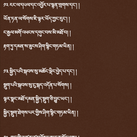
༡༢ རང་ལ་དཔལ་དང་འབྱོར་པ་སྙན་གྲགས་དང་། །
ཡོན་ཏན་ལ་སོགས་ཇི་ལྟར་ཡོད་ཀྱང་རུང་། །
ང་རྒྱལ་མགོ་འཕངས་དགུང་བས་མི་མཐོ་བ། །
རྟག་ཏུ་དམན་ས་ཟུངས་ཤིག་སྙིང་གཏམ་ཡིན། །
༡༣ སྐྱིད་པའི་སྐབས་སུ་མཆོང་ལྡིང་བྱེད་པ་དང་། །
སྡུག་པའི་སྐབས་སུ་ངུ་སྐད་འདོན་པ་སོགས། །
ལྟར་སྣང་མཐོ་དམན་སྐྱིད་སྡུག་ཅི་བྱུང་ཡང་། །
སྐྱིད་སྡུག་ཐེགས་པར་གྱིས་ཤིག་སྙིང་གཏམ་ཡིན། །