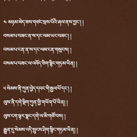
༤ མཉམ་མེད་ཟས་གཙང་སྲས་པོའི་ཞལ་ནས་ཀྱང་། །
བསམ་པ་བཟང་ན་ས་དང་ལམ་ཡང་བཟང་། །
བསམ་པ་ངན་ན་ས་དང་ལམ་ངན་གསུངས། །
བསམ་པ་བཟང་ལ་འབོད་ཅིག་སྙིང་གཏམ་ཡིན། །
༥ སེམས་ནི་ཀུན་བྱེད་དབང་གི་རྒྱལ་པོ་དང་། །
ལུས་ནི་དགེ་སྡིག་ཀུན་གྱི་གཡོག་པོ་ཡིན། །
ལུས་ངག་ལྟར་སྣང་དགེ་ལ་མི་གཙོ་བས། །
རྒྱུན་དུ་སེམས་འདི་སྲུངས་ཤིག་སྙིང་གཏམ་ཡིན། །