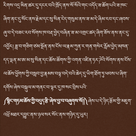
རིགས་འདྲ་མིན་ཚར་དུ་དངར་བའི་ཁྲོད་ནས་སོ་སོའི་གང་འདོད་ཟ་ཆོག་པའི་ཟ་ཁང་
ཞིག་ནང་དུ་སོང་ནས་རྗེམ་དང་སུ་སིན་ངེད་གསུམ་ནས་ཟ་མ་དེ་ཞིམ་རབ་དང་ཞབས་
ཞུ་བ་དེ་བཟང་རབ་སོགས་ཁ་བརྡ་བྱེད་བཞིན་ཟ་མ་འགྲང་ཚད་ཞིག་ཟོས་ནས་ནང་དུ་
འབྱོར། ཟླ་བ་གཅིག་ཙམ་སྔོན་ནས་ངོས་ལ་རྣམ་ཀུན་ར་གན་གསེར་རློམ་བྱེད་མཁན་
དད་ལྡན་མ་ཨ་མ་སུ་སིན་དང་ཆོས་ཚོགས་ཀྱི་འགན་འཛིན་ཧར་ཌེའི་སོགས་ནས་ངོས་
ལ་ཆོས་ཕྱོགས་ཀྱི་བསླབ་བྱ་རྣམས་བལྟ་བདེ་བའི་ཆེད་དུ་ཡིག་ཐོག་ཏུ་ཕབས་པ་ཞིག་
དགོས་ཞེས་བསྐུལ་མ་གནང་བ་ལྟར་དུ་ཁ་སང་བྲིས་པའི་
༼
སྙིང་གཏམ་ཆོས་ཀྱི་བདུད་རྩི་ཞེས་བྱ་བ་བཞུགས་སོ།།༽
ཞེས་པ་དེ་ཉིད་རྩོམ་གྱི་མཇུག་
འཕྲོ་མཐར་དབྱུང་ནས་ཉལ་སར་སོང་ནས་གཉིད་དུ་ཡུར།