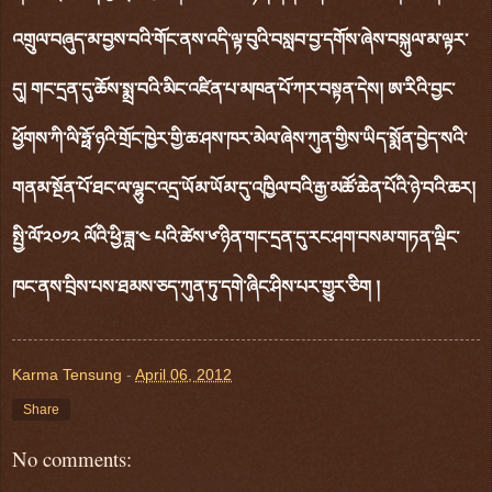
འགྲུལ་བཞུད་མ་བྱས་བའི་གོང་ནས་འདི་ལྟ་བུའི་བསླབ་བྱ་དགོས་ཞེས་བསྐུལ་མ་ལྟར་
དུ། གང་དྲན་དུ་ཆོས་སྨྲ་བའི་མིང་འཛིན་པ་མཁན་པོ་ཀར་བསྟན་དེས། ཨ་རིའི་བྱང་
ཕྱོགས་ཀི་ལི་ཧྥོ་ཉའི་གྲོང་ཁྱེར་གྱི་ཆ་ཤས་ཁར་མེལ་ཞེས་ཀུན་གྱིས་ཡིད་སྨོན་བྱེད་སའི་
གནམ་སྔོན་པོ་ཐང་ལ་ལྷུང་འདྲ་ཡོམ་ཡོམ་དུ་འཁྱིལ་བའི་རྒྱ་མཚོ་ཆེན་པོའི་ཉེ་བའི་ཆར།
སྤྱི་ལོ་༢༠༡༢ ལོའི་ཕྱི་ཟླ་༤ པའི་ཚེས་༦་ཉིན་གང་དྲན་དུ་རང་ཤག་བསམ་གཏན་ལྡིང་
ཁང་ནས་བྲིས་པས་ཐམས་ཅད་ཀུན་ཏུ་དགེ་ཞིང་ཤིས་པར་གྱུར་ཅིག །
Karma Tensung
-
April 06, 2012
Share
No comments: