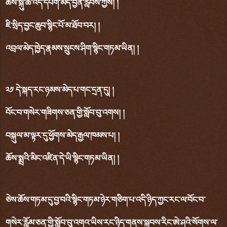
ཆོས་སྐུ་ཚེ་འོད་དཔག་མེད་བྱིན་རླབས་ཀྱིས། །
ཇི་སྲིད་བྱང་ཆུབ་སྙིང་པོ་མ་ཐོབ་བར། །
འབྲལ་མེད་ཁྱེད་རྣམས་སྲུངས་ཤིག་སྙིང་གཏམ་ཡིན། །
༢༡ དེ་སྐད་རང་ཉམས་མེད་པ་གང་དྲན་དུ། །
བོང་བ་གསེར་གཟིགས་ཅན་གྱི་སློབ་བུ་འགས། །
བསྐུལ་མ་ལྟར་དུ་ཕྱོགས་མེད་རྒྱལ་ཁམས་པ། །
ཆོས་སྨྲའི་མིང་འཛིན་དེ་ཡི་སྙིང་གཏམ་ཡིན། །
ཅེས་ཆོས་གཏམ་དུ་བྱ་བའི་སྙིང་གཏམ་ཉེར་གཅིག་པ་འདི་ཉིད་ཀྱང་རང་ལ་བོང་བ་
གསེར་རློམ་ཅན་གྱི་སློབ་བུ་འགའ་ཡིས་རང་ཉིད་གནས་སྐབས་རིང་ཨེ་ཤའི་སོགས་ལ་