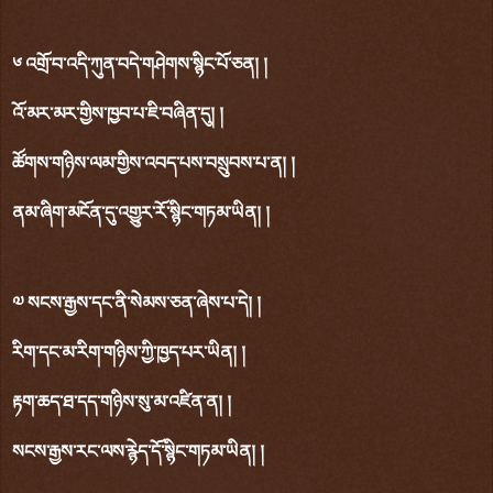
༦ འགྲོ་བ་འདི་ཀུན་བདེ་གཤེགས་སྙིང་པོ་ཅན། །
འོ་མར་མར་གྱིས་ཁྱབ་པ་ཇི་བཞིན་དུ། །
ཚོགས་གཉིས་ལམ་གྱིས་འབད་པས་བསྲུབས་པ་ན། །
ནམ་ཞིག་མངོན་དུ་འགྱུར་རོ་སྙིང་གཏམ་ཡིན། །
༧ སངས་རྒྱས་དང་ནི་སེམས་ཅན་ཞེས་པ་དེ། །
རིག་དང་མ་རིག་གཉིས་ཀྱི་ཁྱད་པར་ཡིན། །
རྟག་ཆད་ཐ་དད་གཉིས་སུ་མ་འཛིན་ན། །
སངས་རྒྱས་རང་ལས་རྙེད་དོ་སྙིང་གཏམ་ཡིན། །