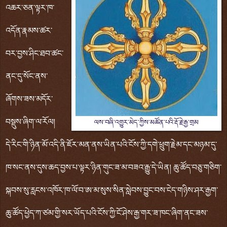
འཆར་ཅན་ལྟར་ཁ་
འདོན་རྣམས་ཚར་
བར་བྱས་ཤིང་ཐབ་ཚང་
ནང་དུ་སོང་ནས་
ཞོགས་ཟས་མདོར་
བསྡུས་ཞིག་ལ་རོལ།
ལས་བཞི་འགྱུར་མེད་ཀྱིས་མཚོན་པའི་རྡོ་རྗེ་རྒྱ་གྲམ
དེ་རིང་གི་ཉིན་མོ་འདི་ནི་ཇོར་མན་ནས་ཡིན་པའི་ངོས་ཀྱི་དགེ་ཕྲུག་རྗེམ་དང་མཉམ་དུ་
ཁ་སང་ནས་དུས་ཆད་བྱས་པ་ལྟར་ཉིན་གུང་ཟ་མ་བཟའ་རྒྱུ་དེ་ཡིན། ཆུ་ཚོད་བཅུ་གཅིག་
སྐབས་སུ་རླངས་འཁོར་ཁ་ལོ་བ་ཨ་མ་སུས་སིན་སླེབས་བྱུང་བས་ངེད་གཉིས་ཤར་རྒྱག་
ཆུ་ཚོད་ཕྱེད་ཀ་ཙམ་གྱི་སར་ཡོད་པའི་ངོས་ཀྱི་ངོ་ཤེས་རྒྱ་གར་ཟ་ཁང་ཞིག་ནང་ཟས་