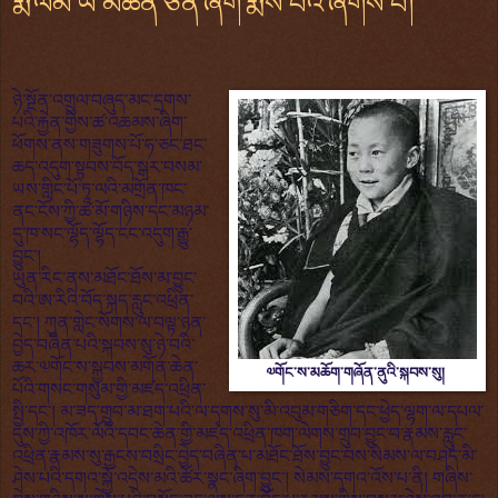
རྨི་ལམ་ཡ་མཚན་ཅན་ཞིག་རྨིས་པའི་ཞོགས་པ།
ཉེ་སྔོན་འགྲུལ་བཞུད་མང་དྲགས་
པའི་རྐྱེན་གྱིས་ཚ་འཆམས་ཞིག་
ཕོགས་ནས་གཟུགས་པོ་ཧ་ཅང་ཐང་
ཆད་འདུག་སྟབས་བོད་སྒར་བསམ་
ཡས་གླིང་པོ་ཏཱ་ལའི་མགྲོན་ཁང་
ནང་ངོས་ཀྱི་ཚ་མོ་གཉིས་དང་མཉམ་
དུ་ཁ་སང་ལྷོད་ལྷོད་ངང་འདུག་རྒྱུ་
བྱུང་།
ཡུན་རིང་ནས་མཐོང་ཐོས་མ་བྱུང་
བའི་ཨ་རིའི་བོད་སྐད་རླུང་འཕྲིན་
དང་། ཀུན་གླེང་སོགས་ལ་བལྟ་ཉན་
བྱེད་བཞིན་པའི་སྐབས་སུ་ཉེ་བའི་
ཆར་༧གོང་ས་སྐྱབས་མགོན་ཆེན་
༧གོང་ས་མཆོག་གཞོན་ནུའི་སྐབས་སུ།
པོའི་གསང་གསུམ་གྱི་མཛད་འཕྲིན་
སྤྱི་དང་། མ་ཟད་གྲུབ་མ་ཐག་པའི་ལ་དྭགས་སུ་མི་འབུམ་གཅིག་དང་ཕྱེད་ལྷག་ལ་དཔལ་
དུས་ཀྱི་འཁོར་ལོའི་དབང་ཆེན་གྱི་མཛད་འཕྲིན་ཁག་ལེགས་གྲུབ་བྱུང་བ་རྣམས་རླུང་
འཕྲིན་རྣམས་སུ་རྒྱངས་བསྲིང་བྱེད་བཞིན་པ་མཐོང་ཐོས་བྱུང་བས་སེམས་ལ་བཤད་མི་
ཤེས་པའི་དགའ་སྐྱོ་འདྲེས་མའི་ཚོར་སྣང་ཞིག་བྱུང་། སེམས་དགའ་འོས་པ་ནི། གཞིས་