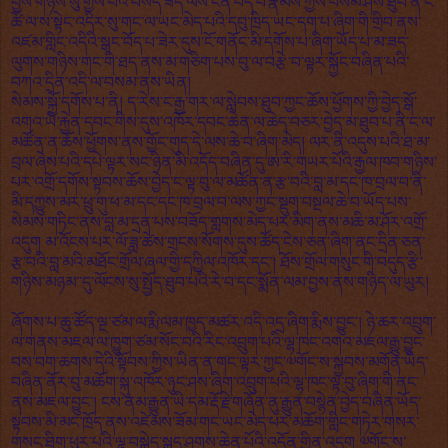
བྱེས་གཉིས་སུ་གྱེས་པའི་བསོད་ཟད་ལས་ངན་བོད་པ་རྣམས་ཀྱིས་བསམ་ཤེས་ཐུབ་ན་ང་
ཚོ་ལ་ས་སྟེང་འདིར་སུ་གང་ལ་ཡང་མེད་པའི་དབུ་ཁྲིད་ཡང་དག་པ་ཞིག་གི་གྲིབ་ནས་
འཛམ་གླིང་འདིའི་སྒང་བོད་པ་ཟེར་དུས་ངོ་གནོང་མི་དགོས་པ་ཞིག་ཡོད་པ་མ་ཟད་
ལུགས་གཉིས་གང་གི་ཐད་ནས་མ་གཅིག་པས་བུ་ལ་བརྩེ་བ་ལྟར་སྐྱོང་བཞིན་པའི་
བཀའ་དྲིན་འདི་ལ་བསམ་ནས་ཡིན།
སེམས་སྐྱོ་དགོས་པ་ནི། ད་རེས་ང་རྒྱ་གར་ལ་སླེབས་ཐུབ་ཀྱང་ཆོས་ཕྱོགས་ཀྱི་བྱེད་སྒོ་
འགའ་ཡི་རྐྱེན་དབང་གིས་དུས་འཁོར་དབང་ཆེན་ལ་ཆེད་བཅར་བྱེད་མ་ཐུབ་པ་ནི་ང་ལ་
མཚོན་ན་ཆོས་ཕྱོགས་ནས་གྱོང་གུད་དེ་ལས་ཆེ་བ་ཞིག་མེད། ལར་ནི་འདུས་པའི་ཐ་མ་
བྲལ་ཞེས་པའི་དཔེ་ལྟར་སང་ཉིན་མི་འདོད་བཞིན་དུ་ཨ་རི་གཡར་པོའི་རྒྱལ་ཁབ་གཉིས་
པར་འགྲོ་དགོས་སྟབས་ཆོས་བྱེད་ང་ལྟ་བུ་ལ་མཚོན་ན་རྩ་བའི་བླ་མ་དང་ཁ་བྲལ་བ་ནི་
མི་དཀྱུས་མར་ཕྲུ་གུ་ཕ་མ་དང་དང་ཁ་བྲལ་བ་ལས་ཀྱང་སྡུག་བསྔལ་ཆེ་བ་ཡོད་པས་
སེམས་གཏིང་ནས་བླ་མ་དྲན་པས་བཟོད་གླགས་མེད་པར་མིག་ནས་མཆི་མ་ཤོར་འགྲོ་
འདུག མ་འོངས་པར་ལོ་ཟླ་ཚེས་གྲངས་སོགས་དུས་ཚོད་ངེས་ཅན་ཞིག་ནང་དྲིན་ཅན་
རྩ་བའི་བླ་མའི་མཐོང་གྲོལ་ཞལ་གྱི་དཀྱིལ་འཁོར་དང་། ཐོས་གྲོལ་གསུང་གི་བདུད་རྩི་
གཉིས་མཉམ་་དུ་ལོངས་སུ་སྤྱོད་ཐུབ་པའི་རེ་བ་དང་སྨོན་ལམ་བྱས་ནས་གཉིད་ལ་ཡུར།
ཞོགས་པ་ཆུ་ཚོད་ལྔ་ཙམ་ལ་རྨི་ལམ་ཁྱད་མཚར་འདི་འདྲ་ཞིག་རྨིས་བྱུང་། ཉེ་ཆར་འབྲུག་
ལ་གནས་མཇལ་ལ་ཁྱུག་ཙམ་སོང་བའི་རིང་འབྲུག་པའི་ལྷ་ཁང་འགའ་མཇལ་རྒྱུ་བྱུང་
བས་བག་ཆགས་དེའི་སྟོབས་ཀྱིས་ཡིན་ན་གང་ལྟར་ཀྱང་༧གོང་ས་སྐྱབས་མགོན་ཡིད་
བཞིན་ནོར་བུ་མཆོག་སྐུ་འཁོར་ཉུང་ཤས་ཞིག་འབྲུག་པའི་ལྷ་ཁང་ལྟ་བུ་ཞིག་གི་ནང་
ནས་མཇལ་བྱུང་། ངས་ནམ་རྒྱུན་ཡི་དམ་རྡོ་རྗེ་གཞོན་ནུ་རྒྱུན་བསྙེན་བྱེད་བཞིན་ཡོད་
སྟབས་མི་མང་ཁྲོད་ནས་འཛེམས་ཟོམ་གང་ཡང་མེད་པར་མཆོག་གླིང་གཏེར་གསར་
གསང་ཐིག་ཕུར་པའི་ལྷ་བསྐྱེད་སྐད་ཤུགས་ཆེན་པོའི་འདོན་གྱིན་འདུག ༧གོང་ས་