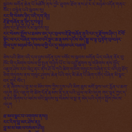
སྐྱབས་མགོན་ཆེན་པོ་མཆོག་ནས་ཀྱང་ཐུགས་ཐོག་ནས་ཤ་ར་ར་མཉམ་འདོན་གནང་
སོང་། བསྙེན་པའི་སྐབས་སུ།
རང་གི་སེམས་ཉིད་འདི་དག་ནི།།
རྡོ་རྗེ་གཞོན་ནུ་ཉིད་དུ་བལྟ།།
ཞེས་དང་རྫོགས་རིམ་སྐབས་སུ།
རང་སེམས་སྤྲོས་པ་ཐམས་ཅད་དང་བྲལ་བ་རྡོ་རྗེ་གཞོན་ནུའི་ངང་དུ་རྫོགས་ཤིང་། ངོ་བོ་
སྟོང་ལ་རང་བཞིན་གསལ་བའི་སྣང་ཆ་རྣམས་དངོས་མེད་སྒྱུ་མ་ལྟ་བུ་རྟོག་བྲལ་ཤར་
གྲོལ་དུས་མཉམ་འོད་གསལ་གྱི་ངང་དུ་མཉམ་པར་བཞག།
ཅེས་པའི་ཚིག་འདི་དལ་བུས་བཏོན་དུས་༧གོང་ས་སྐྱབས་མགོན་ཡིད་བཞིན་ནོར་བུ་
ཁོང་གི་དམིགས་བསལ་གྱི་སྤྱན་གཉིས་པོ་ང་ལ་འབྲུ་ཚུགས་སུ་གཟིགས་ནས་སྤྱོད་
འཇུག་ཤེས་རབ་ལེའུ་ནང་ནས་ཤོ་ལོ་ཀའི་ཚིག་གཅིག་གསུངས་བཞིན་དུ་ང་ལ་དབུ་ཐོད་
ཅིག་གཏུགས་ནས་གསུང་ཤུགས་ཆེན་པོའི་གད་མོ་ཆེན་པོ་ཞིག་དགོད་བཞིན་མི་སྣང་
བར་གྱུར་སོང་།
ང་ནི་ཞོགས་པ་བླ་མ་ལ་མོས་གུས་ཀྱིས་ངུས་པའི་མིག་ཆུས་མགོ་སྔས་ཡང་རློན་པ་ཆག་
འདུག སྤྱོད་འཇུག་གི་ཚིག་དོན་རྣམས་ནི་དྲན་པའི་ཡུལ་ལ་མི་འདུག གང་ལྟར་ཀྱང་ད་
ནངས་ཞོགས་པ་ལངས་བའི་སྐབས་སུ་སེམས་ལ་སྔ་ན་མེད་པའི་དགའ་སྤྲོས་ཁེངས་
འདུག
ཐ་མལ་སྣང་བ་འགགས་ནས།།
རང་རིག་བླ་མར་ཤེས་ན།།
བླ་མ་མ་མཇལ་བསམ་པའི།།