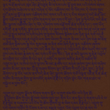
བའི་སྒོར་མོ་རྣམས་གཞིས་ཆག་རྒན་གོག་རྣམས་ནས་རང་ཆོས་རང་བདག་གི་དཔེ་
ལྟར་ས་རྡོ་རྒལ་པར་ཁུར་ཞིང་རྗེ་བཙུན་མི་ལ་རས་པས་ལྷོ་བྲག་མར་པའི་བསས་མཁར་
དགུ་ཐོགས་བཞེངས་པ་ནང་བཞིན་ད་ལོར་འཚོགས་ཁང་གི་འོག་ཁང་དེ་ལེགས་གྲུབ་
བྱུང་ནས་བླ་སློབ་རྣམས་འཚོགས་ཁང་གསར་པའི་ནང་ད་རེས་མཉམ་དུ་བདེ་ཆེན་ཞིང་
སྒྲུབ་འཚོགས་རྒྱུ་བྱུང་བ་དངོས་གནས་ཧ་ཅང་དགའ་བོ་བྱུང་། ཉིན་ལྔ་ཧྲིལ་པོར་བདེ་ཆེན་
ཞིང་སྒྲུབས་འཚོགས་ཞིང་ད་ལོར་དམིགས་བསལ་རྫོགས་ཆེན་དགོན་དང་། བག་ཡོད་
དགོན། རྟ་རྣ་དགོན། སྟག་ཤམ་དགོན། དར་རྒྱས་དགོན་སོགས་ནས་གདན་འདྲེན་ཞུས་
པའི་བླ་སྤྲུལ་མཁན་པོ་དགེ་བཤེས་གྲྭ་སྔགས་སོགས་སྡོམས་པས་ཉིན་ལྟར་དགེ་འདུན་
པ་དྲུག་བཅུ་དང་བདུན་བཅུའི་ཡས་མས་ཕེབས་ཀྱི་འདུག མི་མང་ཡང་ཉིས་བརྒྱ་མ་ཟིན་
ཙམ་ཞིག་སྡོམ་པས་སྐྱ་སེར་སུམ་བརྒྱ་མ་ཟིན་ཙམ་ཞིག་ཉིན་ལྟར་འཚོགས་ཞུགས་
གནང་མཁན་འདུག ངས་ཀྱང་བདེ་ཆེན་ཞིང་སྒྲུབ་དང་འབྲེལ་བའི་ཆོས་བཤད་གང་དྲག་
བྱས་པས་མི་མང་རྣམས་ཧ་ཅང་དགའ་བོ་བྱས་སོང་། ཉིན་ཐ་མའི་སྐབས་སུ་རྟེན་འབྲེལ་
མ་འགྲིག་རང་འགྲིག་གི་དཔེ་ལྟར་དུ་༧གོང་ས་སྐྱབས་མགོན་ཆེན་པོ་མཆོག་གི་
འཁྲུངས་སྐར་ལ་ཁེལ་འདུག་སྟབས་མི་མང་རྣམས་དང་མཉམ་ཞུགས་བྱས་ནས་གཞིས་
ཆགས་མི་མང་ནས་རྐང་བྲོ་གླུ་གཞས་སོགས་ལྟད་མོ་མིག་གི་བདུད་རྩིར་གྱུར། ཕྱི་ཉིན་
ཞོགས་པ་སྔ་བོར་ལངས་ནས་བདེ་ཆེན་ཞིང་སྒྲུབས་ཚོགས་གཙོ་བསྟན་འཛིན་རིན་ཆེན་
གཙོས་མི་གསུམ་གྱིས་བླ་མ་བསོད་ནམས་རྡོ་རྗེ་ངེད་གཉིས་བྷེང་ལོར་གནམ་ཐང་ལ་
བསྐྱེལ་མ་བྱས་སོང་།
འབྲུག་དང་འབྲས་ལྗོངས་སོགས་གནས་སྐོར་ལ་ཁྱུག་ཙམ་སོང་བའི་ཉིན་ཐོ།
ལྷོ་ཕྱོགས་ཆོས་ཀྱི་བྱེད་སྒོ་ཁག་ལེགས་གྲུབ་བྱུང་ནས་རིང་ནས་སྙིང་དུ་གནག་པའི་རེ་བ་
རྡོ་རྗེ་གླིང་ན་བཞུགས་པའི་ངོས་ཀྱི་ཆོས་གྲོགས་བླ་མ་མིག་དམར་རྡོ་རྗེ་དང་། འབྲུག་གྲྭ་
དགེ་ལེགས་གཉིས་ཀྱི་རོགས་རམ་དང་མཐུན་འགྱུར་འོག་འབྲུག་དང་རྒྱ་གར་ས་