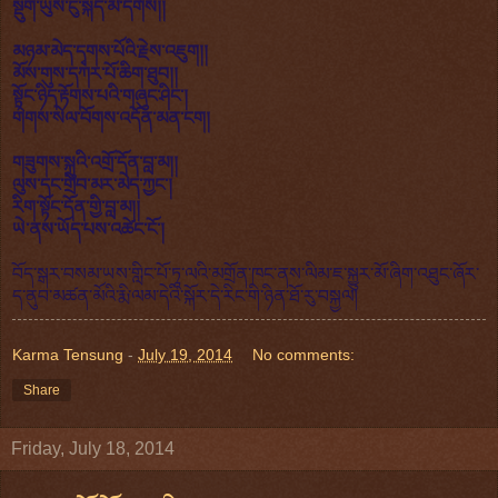
སྡུག་ཡུས་ངུ་སྐད་མི་དགོས།།
མཉམ་མེད་དྭགས་པོའི་རྗེས་འཇུག།།
མོས་གུས་དཀར་པོ་ཆིག་ཐུབ།།
སྟོང་ཉིད་རྟོགས་པའི་གཞུང་ཤིང་།
གེགས་སེལ་བོགས་འདོན་མན་ངག།
གཟུགས་སྐུའི་འགྲོ་དོན་བླ་མ།།
ལུས་དང་གྲིབ་མར་མེད་ཀྱང་།
རིག་སྟོང་དོན་གྱི་བླ་མ།།
ཡེ་ནས་ཡོད་པས་འཚེང་ངོ་།
བོད་སྒར་བསམ་ཡས་གླིང་པོ་ཏཱ་ལའི་མགྲོན་ཁང་ནས་ལིམ་ཇ་སྐྱུར་མོ་ཞིག་འཐུང་ཞོར་
ད་ནུབ་མཚན་མོའི་རྨི་ལམ་དེའི་སྐོར་དེ་རིང་གི་ཉིན་ཐོ་རུ་བསྐྱལ།
Karma Tensung
-
July 19, 2014
No comments:
Share
Friday, July 18, 2014