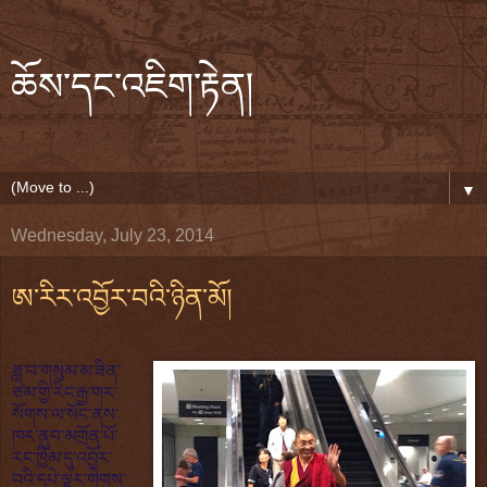
ཆོས་དང་འཇིག་རྟེན།
▼
Wednesday, July 23, 2014
ཨ་རིར་འབྱོར་བའི་ཉིན་མོ།
ཟླ་བ་གསུམ་མ་ཟིན་
ཙམ་གྱི་རིང་རྒྱ་གར་
སོགས་ལ་སོང་ནས་
ཁར་ནུབ་མགྲོན་པོ་
རང་ཁྱིམ་དུ་འབྱོར་
བའི་དཔེ་ལྟར་གེགས་