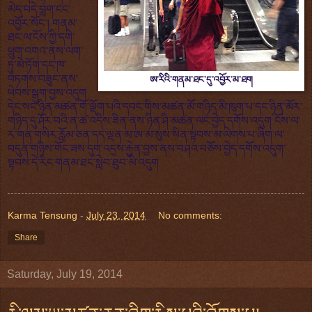
མེད་བདེ་བླག་ངང་
འབྱོར་སོང་། གནམ་
ཐང་ལ་ངོས་ཀྱི་དགེ་
ཕྲུག་འགའ་ནས་ལག་
ཏུ་མེ་ཏོག་དང་ཁ་
བཏགས་བཟུང་ནས་
ཨ་རིའི་གནམ་ཐང་དུ་འབྱོར་མ་ཐག
ཕེབས་སྒུག་བྱས་འདུག
དེང་སང་ཉིན་མཚན་གོ་ལྡོག་པའི་དབང་གིས་མཚན་མོ་གཉིད་མི་ཁུག་པ་དང་ཉིན་མོར་
གཉིད་དུ་ཤོར་བའི་ན་ཚ་འདིས་ཟིན་ནས་ཉིན་ཤི་མཚན་ལང་བྱེད་དགོས་འདུག ངོས་ལ་
ར་གན་གསེར་རློམ་ཅན་དད་ལྡན་མ་ཨ་མ་སུས་སིན་སྟབས་མ་ལེགས་པ་ཞིག་ལ་
བདུན་གཉིས་གོང་ཟས་དུག་འདྲས་རྐྱེན་བྱས་ནས་བཤའ་བཅོས་བྱེད་དགོས་འདུག་
སྟབས་དེ་རིང་གནམ་ཐང་སླེབ་ཐུབ་མི་འདུག
Karma Tensung
-
July 23, 2014
No comments:
Share
Saturday, July 19, 2014