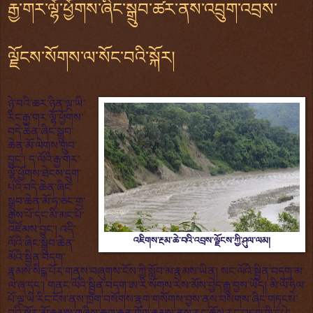
རྒྱ་གར་ལྷོ་ཕྱོགས་ཞིང་སྒྲུབ་ཚར་ནས་འབྲུག་འབྲས་
ལྗོངས་སོགས་ལ་སོང་བའི་སྐོར།
ཉེ་བའི་ཆར་ཉིན་ལྔ་ཡི་
རིང་རྒྱ་གར་ལྷོ་ཕྱོགས་
བདེ་ཆེན་ཞིང་སྒྲུབ་
ཆེན་མོ་ལེགས་གྲུབ་
བྱུང་། ད་ལོའི་རྒྱ་གར་
ལྷོ་ཕྱོགས་ཐེངས་དྲུག་
པའི་བདེ་ཆེན་ཞིང་
སྒྲུབ་ཆེན་མོ་ཧ་ཅང་གྲ་
རྒྱས་པོ་དང་མི་མང་པོ་
འཛོམས་བྱུང་། འདི་
འཇིགས་རྔམ་ཆེ་བའི་འབྲས་ལྗོངས་ཀྱི་ཤུལ་ལམ།
ལོའི་ཞིང་སྒྲུབ་ཆེན་
མོའི་སྦྱིན་བདག་
རྣམས་སིངྒ་པོར་གནས་བཞུགས་ངོས་ཀྱི་སློབ་མ་རྣམས་ཡིན། སང་ལོའི་སྦྱིན་བདག་མ་
ལེ་ཞ་དང་། གནང་ལོའི་སྦྱིན་བདག་ཨ་རི་སོགས་རེས་མོས་བྱེད་རྒྱུ་བྱས་ཡོད། མི་ལོ་ཧྲིལ་
པོ་ལྔ་ཡི་རིང་ངོས་ནས་ཁྲག་བསོགས་རྣག་གསོགས་བྱས་ནས་བསགས་ཞིང་གཏངས་