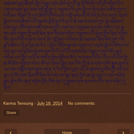
མཚམས་ཕུན་ཚོགས་གླིང་བརྒྱུད་ནས་ཐེམ་བུ་དང་སྦ་གྲོ་སོགས་ལ་ཉིན་གཉིས་རིང་
འགྲུལ་བཞུད་ཐུང་ཙམ་འགྲོ་རྒྱུ་བྱུང་། འབྲུག་པའི་ཡུལ་ལྗོངས་ནི་ཧ་ཅང་མཛེས་ཀྱང་ད་
རེས་ཆར་བསྡུས་ཀྱི་དུས་ཚིག་ལ་ཁེལ་ནས་འགྲོ་ལམ་བདེ་བོ་མེད་པ་རེད་འདུག འབྲས་
ལྗོངས་ལ་བཞུགས་པའི་སྐྱབས་རྗེ་རྡོ་གྲུབ་རིན་པོ་ཆེ་མཇལ་བསམ་ཀྱང་སྐུ་མཚམས་
བཅད་རྒྱར་ཁེལ་ནས་མཇལ་ཁ་མ་བྱུང་། གང་སར་འཁྱམས་ཉུལ་མང་དྲག་པ་དང་རྒྱ་
གར་ཆར་བསྡུས་ཀྱི་མགོ་ཟིན་ནས་གནམ་གཤིས་འཁྲུགས་པའི་རྐྱེན་གྱིས་ཉིན་གཉིས་
གོང་ནས་ངོས་ལ་ཚ་བ་འབར་ཞིང་གློ་རྒྱབ་པ་སོགས་ཚ་འཆམས་ཞིག་ཕོག་ཀྱང་འདི་
ཟླའི་ཚེས་པ་ཉི་ཤུ་ཉིན་ཨ་རིར་འབྱོར་དགོས་སྟབས་འབྲུག་དང་འབྲས་ལྗོངས་སོགས་ལ་
དགུ་ལུང་དགུ་རྣམས་རྒྱབས་ནས་སི་རི་གུ་རིའི་གནམ་ཐང་བརྒྱུད་ད་ནུབ་བོད་སྒར་
བསམ་ཡས་གླིང་ལ་ཤི་མ་གསོན་གྱིས་སླེབས་སོང་། ས་གནས་འདིར་ཡོད་པའི་ངོས་ཀྱི་
ཚ་མོ་ཆོས་དབྱིངས་དབང་མོ་དང་དགའ་སྐྱིད་ནས་ངོས་ཀྱི་ཟ་མ་དགའ་ཤོས་སྐྱུར་ཐུག་ཧ་
ཡང་གང་བསྐོལ་ནས་སྒུག་འདུག ད་རེས་བྱེས་ཡུན་འདི་ཡི་སྐབས་སུ་ངོས་ཀྱི་འདོད་པ་
ལྟར་དུ་བོད་ཟས་ཞིམ་པོ་ཞིག་མ་རག་པས་གླང་རྒན་གྱིས་ཚ་ཆུ་འཐུང་པ་ནང་བཞིན་
སྐྱུར་ཐུག་ཕོར་རྒན་གཉིས་བྲོད་ཁོག་ནང་དུ་བླུགས་ནས་ཉལ་སར་སོང་ནས་གཉིད་དུ་
ཡུར།
Karma Tensung
-
July 18, 2014
No comments:
Share
‹
›
Home