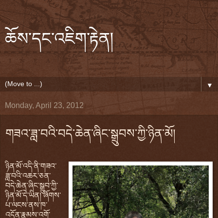
ཆོས་དང་འཇིག་རྟེན།
▼
Monday, April 23, 2012
གཟའ་ཟླ་བའི་བདེ་ཆེན་ཞིང་སྒྲུབས་ཀྱི་ཉིན་མོ།
ཉིན་མོ་འདི་ནི་གཟའ་
ཟླ་བའི་འཆར་ཅན་
བདེ་ཆེན་ཞིང་སྒྲུབ་ཀྱི་
ཉིན་མོ་དེ་ཡིན། ཞོགས་
པ་ལངས་ནས་ཁ་
འདོན་རྣམས་འགོ་