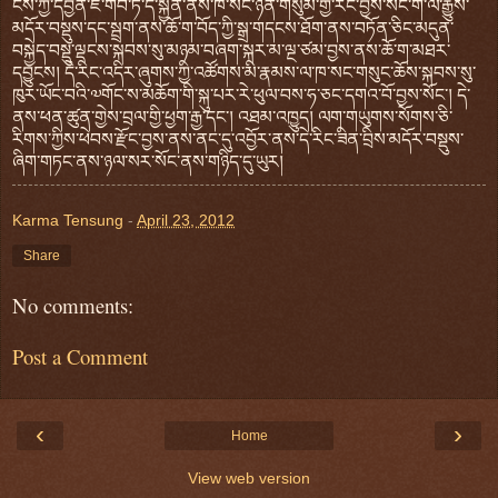
ངོས་ཀྱི་དབྱིན་ཇི་གོབ་ཏོ་དེ་སྐྱོན་ནས་ཁ་སང་ཉིན་གསུམ་གྱི་རིང་བྱེས་སོང་གི་ལོ་རྒྱུས་
མདོར་བསྡུས་དང་སྦྲག་ནས་ཆོ་ག་བོད་ཀྱི་སྒྲ་གདངས་ཐོག་ནས་བཏོན་ཅིང་མདུན་
བསྐྱེད་བསྡུ་ལྡངས་སྐབས་སུ་མཉམ་བཞག་སྐར་མ་ལྔ་ཙམ་བྱས་ནས་ཆོ་ག་མཐར་
དབྱུངས། དེ་རིང་འདིར་ཞུགས་ཀྱི་འཚོགས་མི་རྣམས་ལ་ཁ་སང་གསུང་ཆོས་སྐབས་སུ་
ཁུར་ཡོང་བའི་༧གོང་ས་མཆོག་གི་སྐུ་པར་རེ་ཕུལ་བས་ཧ་ཅང་དགའ་བོ་བྱས་སོང་། དེ་
ནས་ཕན་ཚུན་གྱེས་བྲལ་གྱི་ཕྱག་རྒྱ་དང་། འཐམ་འཁྱུད། ལག་གཡུགས་སོགས་ཅི་
རིགས་ཀྱིས་ཕེབས་རྫོང་བྱས་ནས་ནང་དུ་འབྱོར་ནས་དེ་རིང་ཟིན་བྲིས་མདོར་བསྡུས་
ཞིག་གཏང་ནས་ཉལ་སར་སོང་ནས་གཉིད་དུ་ཡུར།
Karma Tensung
-
April 23, 2012
Share
No comments:
Post a Comment
‹
›
Home
View web version