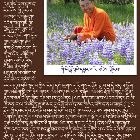
འཛུགས་བྱས་དུས་དེ་
རིང་ངོས་ཀྱི་རྙིང་མ་
དང་བཀའ་བརྒྱུད་ཁ་
འདོན་བེའུ་བུམ་གྱི་
ཁྲོད་དུ་དགེ་ལུགས་
པའི་རྡོ་རྗེ་འཇིགས་བྱེད་
ཀྱང་འཚང་ཁ་རྒྱབ་
ནས་སླེབས་འདུག དེ་
ནི་སྔ་ལོར་༧གོང་ས་
སྐྱབས་མགོན་ཡིད་
བཞིན་ནོར་བུའི་
ཀི་ལི་ཧྥོ་ཉའི་དབྱར་ཀའི་མཛེས་་ལྗོངས།
མདུན་ནས་འཇིགས་
བྱེད་དཔའ་གཅིག་གི་
དབང་ཞུས་པའི་སྟབས་ཀྱིས་རེད། དགེ་ལུགས་པའི་གསར་ཆོག་རྒྱས་པ་དེ་འདྲ་མ་ལྕོག་
ཀྱང་མཆོག་གླིང་གཏེར་གསར་འཇམ་དཔལ་ཕ་རོལ་རྒོལ་འཇོམས་རྡོ་རྗེའི་གསུང་བྱིན་
རླབས་ཅན་དེ་ཉིད་ཀྱིས་འཐུས་པར་བྱས་ནས། ལར་ནི་དབང་ཞུ་བ་ལ་དགའ་ན་ཡང་ལེ་
ལོ་ཅན་ང་ལ་ཁ་འདོན་རྒྱུ་ཇེ་མང་དུ་འགྲོ་བ་ལ་ཧ་ཅང་མཚེར་བས་ད་ནས་བཟུང་སྟེ་སྔར་
ཐོབ་ཀྱི་དབང་དེས་ཆོག་ཤེས་པར་བྱ་དགོས་སྙམ། ཁ་འདོན་རྣམས་གྲུབ་པ་དང་ལྷན་
འོག་ཤོད་ནང་དུ་བབས་ནས་ཞོགས་ཟས་སུ་བག་ལེབ་དང་སྒོ་ང་བཅས་ཟོས་ནས་ཕྱི་རོལ་
དུ་རྐང་འགྲོས་སུ་ཆུ་ཚོད་གཅིག་ཙམ་སོང་ནས་ནང་དུ་འབྱོར། དེ་ནས་ཉིན་གུང་རྒྱབ་
ནས་འཆར་ཅན་ལྟར་གཟའ་ཟླ་བའི་བདེ་ཆེན་ཞིང་སྒྲུབ་འཚོགས་ལ་སོང་བས་མི་གྲངས་
ཉེར་ལྔ་ཙམ་གྱིས་ཚོགས་ཁང་ཕྱེད་ཀ་ཙམ་ཁེངས་སོང་། དེ་རིང་སྐད་བསྒྱུར་མེད་སྟབས་