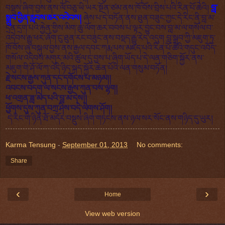
བསྡུས་ཞིག་བྱས་ནས་ལོ་བཅུ་ཡི་ཡར་སྔོན་ཙམ་ནས་ཁོ་བོས་བྲིས་པའི་རིན་པོ་ཆེའི།
བླ་
སྒྲུབ་བྱིན་རླབས་ཆར་འབེབས།
ཞེས་པ་དེ་བཏོན་ནས་ཐུན་བཟུང་ཀྱང་དེ་རིང་ནི་བླ་མ་
དྲན་དྲག་པའི་རྐྱེན་གྱིས་མིག་ཆུ་ལོག་ཆར་བབས་པ་ལྟར་བྱུང་བས་བླ་མ་ལ་གསོལ་བ་
འདེབས་རྒྱུ་ཕར་ཞོག་ངུ་ཐུན་རང་བཟུང་ནས་བསྡད་རྒྱུ་རེད་འདུག བླ་སྒྲུབ་ཀྱི་མཇུག་ཏུ་
ཁོ་བོས་ཞུ་བསྐུལ་བྱས་ནས་རྒྱལ་དབང་ཀརྨ་པས་མཛད་པའི་རིན་པོ་ཆེའི་གདུང་འབོད་
གསོལ་འདེབས་མགུར་མའི་ཚུལ་དུ་བྱས་པ་ཞིག་ཡོད་པ་དེ་ལན་གཅིག་སྐྱོར་ནས་
མཇུག་གི་ཤོ་ལོ་ཀ་འདི་ཉིད་སྐད་སྐྱོར་ཆེན་པོའི་ལན་གསུམ་བཏོན།
རྗེ་སངས་རྒྱས་ཀུན་དང་དགོངས་པ་མཉམ།།
འབངས་བདག་ལ་སངས་རྒྱས་ཀུན་བས་ལྷག།
ཕ་འགྲན་ཟླ་མེད་པའི་བླ་མ་དེས།།
ཕྱོགས་དུས་ཀུན་བཀྲ་ཤིས་བདེ་ལེགས་ཤོག།
དེ་རིང་གི་ཉིན་ཐོ་མདོར་བསྡུས་ཞིག་གཏངས་ནས་ཉལ་སར་སོང་ནས་གཉིད་དུ་ཡུར།
Karma Tensung
-
September 01, 2013
No comments:
Share
‹
›
Home
View web version