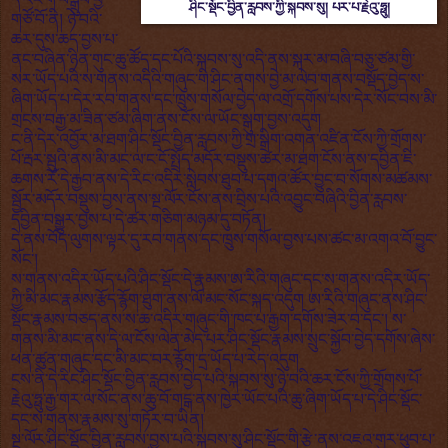
ཤིང་སྡོང་བྱིན་རླབས་ཀྱི་སྐབས་སུ། པར་པ་རྗེའུ་ཧྥུ།
གཙོ་བོ་ནི། ཉེ་བའི་
ཆར་དུས་ཆད་བྱས་པ་
ནང་བཞིན་ཉིན་གུང་ཆུ་ཚོད་དང་པོའི་སྐབས་སུ་འདི་ནས་སྐར་མ་བཞི་བཅུ་ཙམ་གྱི་
སར་ཡོད་པའི་ས་གནས་འདིའི་གཞུང་གི་ཤིང་ནགས་བྱེ་མ་ལེབ་གནས་བསྡོད་བྱེད་ས་
ཞིག་ཡོད་པ་དེར་རབ་གནས་དང་ཁྲུས་གསོལ་བྱེད་ལ་འགྲོ་དགོས་པས་དེར་སོང་བས་མི་
གྲངས་བརྒྱ་མ་ཟིན་ཙམ་ཞིག་ནས་ངོས་ལ་ཡོང་སྒུག་བྱས་འདུག
ང་ནི་དེར་འབྱོར་མ་ཐག་ཤིང་སྡོང་བྱིན་རླབས་ཀྱི་གྲ་སྒྲིག་འགན་འཛིན་ངོས་ཀྱི་གྲོགས་
པོ་རྦར་སྦུའི་ནས་མི་མང་ལ་ང་ངོ་སྤྲོད་མདོར་བསྡུས་ཚར་མ་ཐག་ངོས་ནས་དབྱིན་ཇི་
ཆགས་རོ་དེ་རྒྱབ་ནས་དེ་རིང་འདིར་སླེབས་ཐུབ་པ་དགའ་ཚོར་བྱུང་བ་སོགས་མཚམས་
སྦྱོར་མདོར་བསྡུས་བྱས་ནས་སྔ་ལོར་ངོས་ནས་བྲིས་པའི་འབྱུང་བཞིའི་བྱིན་རླབས་
དབྱིན་བསྒྱུར་བྱས་པ་དེ་ཚར་གཅིག་མཉམ་དུ་བཏོན།
དེ་ནས་བོད་ལུགས་ལྟར་དུ་རབ་གནས་དང་ཁྲུས་གསོལ་བྱས་པས་ཚང་མ་འགའ་བོ་བྱུང་
སོང་།
ས་གནས་འདིར་ཡོད་པའི་ཤིང་སྡོང་དེ་རྣམས་ཨ་རིའི་གཞུང་དང་ས་གནས་འདིར་ཡོད་
ཀྱི་མི་མང་རྣམས་རྩོད་རྙོག་ཐུག་ནས་ལོ་མང་སོང་སྐད་འདུག ཨ་རིའི་གཞུང་ནས་ཤིང་
སྡོང་རྣམས་བཅད་ནས་ས་ཆ་འདིར་གཞུང་གི་ཁང་པ་རྒྱག་དགོས་ཟེར་བ་དང་། ས་
གནས་མི་མང་ནས་དེ་ལ་ངོས་ལེན་མེད་པར་ཤིང་སྡོང་རྣམས་སྲུང་སྐྱོབ་བྱེད་དགོས་ཞེས་
ཕན་ཚུན་གཞུང་དང་མི་མང་བར་རྙོག་དྲ་ཡོད་པ་རེད་འདུག
ངས་ནི་དེ་རིང་ཤིང་སྡོང་བྱིན་རླབས་བྱེད་པའི་སྐབས་སུ་ཉེ་བའི་ཆར་ངོས་ཀྱི་གྲོགས་པོ་
རྗེའུ་ཧྥུ་རྒྱ་གར་ལ་སོང་ནས་ཆུ་བོ་གངྒ་ནས་ཁྱེར་ཡོང་པའི་ཆུ་ཞིག་ཡོད་པ་དེ་ཤིང་སྡོང་
དང་ས་གནས་རྣམས་སུ་གཏོར་བ་ཡིན།
སྔ་ལོར་ཤིང་སྡོང་བྱིན་རླབས་བྱས་པའི་སྐབས་སུ་ཤིང་སྡོང་གི་རྩེ་ནས་འཇའ་གུར་ཕུབ་པ་