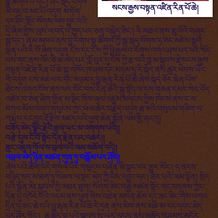
སྣ་ཚོགས་པ་དང་། ཤིང་སྡོང་རིགས་
སངས་རྒྱས་བསྟན་འཛིན་རིན་པོ་ཆེ།
མི་འདྲ་བ་མང་པོ་འདུག མེ་ཏོག་
དང་ཤིང་སྡོང་སོགས་ལས་བྱུང་བའི་
དྲི་ཞིམ་གྱིས་ལུས་ལ་བདེ་བ་ཁྱད་པར་ཅན་བསྐྱེད་ཅིང་། རི་མཐའ་ནས་ཆུ་བོའི་གཞུར་
སྒྲ་དང་། ནམ་མཁའ་ནས་བྱ་རིགས་སྣ་ཚོགས་ཀྱི་སྒྲ་སྐད་སོགས་ཧ་ཅང་མཛེས་སྡུག་
ལྡན་པའི་རི་བོ་ཞིག་འདུག ངོས་དང་ངོས་ཀྱི་ཕྱི་རྒྱལ་བ་རོགས་འགའ་ཤས་ཕར་ཕར་སོང་
བས་གང་ནས་འོང་ཅི་ཆ་མེད་པར་གློ་བུར་དུ་ངོས་ཀྱི་རྩ་བའི་བླ་མ་སྐྱབས་རྗེ་སངས་རྒྱས་
བསྟན་འཛིན་རིན་པོ་ཆེ་སྐུ་འཁོར་ཁ་ཤས་དང་མཉམ་དུ་རི་སྐེད་ནས་ཚུར་ཕེབས་ཡོང་
གི་འདུག ངས་མཇལ་བ་དང་མཉམ་དུ་བླ་རྒན་རིན་པོ་ཆེ་ཞེས་སྐད་ཅོར་ཆེན་པོས་
ཐེངས་འགའ་བོས་ནས་ཕར་སོང་བས་རིན་ཆེའི་སྐུ་སྟོད་ལ་རས་གཟན་དམར་སེར་འོད་
འཚེར་བ་ཅན་ཞིག་གྱོན་མ་སྡིང་གིས་ཞལ་འཛུམ་མདངས་ཀྱིས་ཁེངས་ནས་ང་ལ་
བཀའ་མོལ་འགའ་གསུངས་ཀྱང་ཕལ་ཆེར་བརྗེད་འདུག ཐ་མའི་གསུངས་གཅིག་ལ་
ཀརྨ་པ་རང་བྱུང་རྡོ་རྗེས་མཛད་པའི་ཕྱག་ཆེན་སྨོན་ལམ་གྱི་ནང་དུ།
བཟོད་མེད་སྙིང་རྗེའི་རྩལ་ཡང་མ་འགགས་པའི།།
བརྩེ་དུས་ངོ་བོ་སྟོང་དོན་རྗེན་པར་འཆར།།
ཟུང་འཇུག་གོལ་ས་བྲལ་བའི་ལམ་མཆོག་འདི།།
འབྲལ་མེད་ཉིན་མཚན་ཀུན་ཏུ་བསྒོམ་པར་ཤོག།
ཞེས་པའི་ཚིག་འདི་གསལ་པོར་གསུངས་བཞིན་མི་སྣང་བར་གྱུར་སོང་། ད་ནངས་
གཉིད་སད་མ་ཐག་ཏུ་སེམས་ལ་སྔར་མེད་ཀྱི་ངེས་འབྱུང་དང་། ཐར་པའི་ལམ་སྟོན། སྲིད་
པའི་སྒྲོན་མེ། སྐྱབས་ཀྱི་མཐར་ཐུག། སོགས་མིང་བརྒྱ་མཚན་སྟོང་གང་བཏགས་ཀྱང་
དོན་དུ་འཁོར་བའི་འདམ་ནས་ཕྱག་གིས་འཐེན་མཁན་ཆོས་དང་ཟང་ཟིང་གིས་བཀའ་
དྲིན་ཧ་ཅང་ཆེ་བའི་བླ་རྒན་རིན་པོ་ཆེ་དེ་དྲན་ནས་མིག་ནས་མཆི་མ་རང་དབང་མེད་
པར་ཤོར་སོང་། ཆུ་ཚོད་ལྔ་པའི་སྐབས་སུ་ཡར་ལངས་ནས་མཆོད་གཤམས་མདོར་