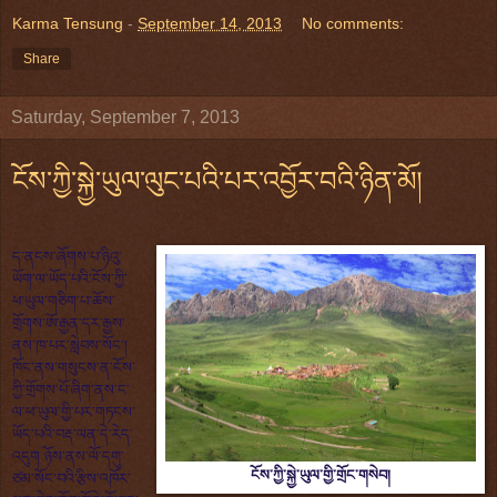
Karma Tensung
-
September 14, 2013
No comments:
Share
Saturday, September 7, 2013
ངོས་ཀྱི་སྐྱེ་ཡུལ་ལུང་པའི་པར་འབྱོར་བའི་ཉིན་མོ།
ད་ནངས་ཞོགས་པ་ཉིའུ་
ཡོག་ལ་ཡོད་པའི་ངོས་ཀྱི་
ཕ་ཡུལ་གཅིག་པ་ཆོས་
གྲོགས་ཨོ་རྒྱན་དར་རྒྱས་
ནས་ཁ་པར་སླེབས་སོང་།
ཁོང་ནས་གསུངས་ན་ངོས་
ཀྱི་གྲོགས་པོ་ཞིག་ནས་ང་
ལ་ཕ་ཡུལ་གྱི་པར་གཏངས་
ཡོད་པའི་བརྡ་ལན་དེ་རེད་
འདུག ཉོས་ནས་ལོ་དགུ་
ཙམ་སོང་བའི་རྩིས་འཁོར་
ངོས་ཀྱི་སྐྱེ་ཡུལ་གྱི་གྲོང་གསེབ།