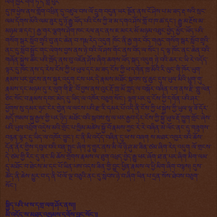
ལག་ཁྱེར་གོག་ཏོ་དེ་གློ་བུར་
དུ་ཁ་ཕྱེས་ནས་གློག་འཕྲིན་དུ་འཛུལ་བས་ལོ་དྲུག་བདུན་ཡར་སྔོན་ནས་ངོ་ཤེས་པ་མ་ཟད་རྡ་སའི་སྲང་
ལམ་དོགས་མོའི་ལམ་ཟུར་དུ་ཉོ་རྒྱུ་ཡོད་པའི་ངོས་ཀྱི་ཟ་མ་དགའ་ཤོས་གློ་བ་ཁ་ཚ་དང་། རྒྱུ་མ་རྔོས་མ་
མཉམ་ཟ་དང་། རྒྱ་གར་ལྕགས་ཤོག་ཁང་རལ་ནང་ནས་ཇ་མངར་མོ་མཉམ་འཐུང་བྱེད་མྱོང་ཡོད་པའི་
གསོག་སྒར་སློབ་གྲྭའི་བུ་ནང་ཆེན་བ་ཀརྨ་རེད་འདུག ཁོང་ནི་རྒྱ་གར་བོད་གཞུང་གསོག་སྒར་སློབ་གྲྭའི་
ནང་དུ་སློབ་སྦྱོང་གང་ལེགས་བྱས་ནས་ཉེ་བའི་ལོ་ཤས་གོང་ནས་བོད་ལ་སོང་། ད་ལྟ་ཁོང་ནང་ཆེན་བའི་
གཞོན་སྐྱེས་ཚོང་པའི་ཁྲོད་ནས་བུ་འཇོན་ཤོས་ཞིག་ཆགས་ཡོད་སྐད་འདུག ཉེ་བའི་ཆར་ང་ཡི་རེ་འདོད་
ལྟར་དུ་ཁོང་ནས་ད་རེས་ངོས་ཀྱི་ཕ་ཡུལ་དང་མ་ཟད་ངོས་ཀྱི་ཕ་དགོན་ཁྲ་མོའི་རི་ལུང་གི་ཁོར་ཡུག་
རྣམས་པར་བླངས་ནས་སྐུར་འདུག ངས་པར་དེ་རྣམས་མཐོང་སྐབས་སུ་ཆུང་དུས་
ཡུལ་མིའི་ཕྲུག་གུ་
རྣམས་དང་མཉམ
་དུ་ར་ལུག་གི་རྫི་བོ་བྱས་ནས་འུར་རྡོ་ཁྲ་མོ་ཀླད་ལ་བསྐོར་བཞིན་ངག་ནས་རྫི་གླུ་ལེན་
ཅིང་སོང་བ་རྣམས་དབང་མེད་དུ་ཡིད་ལ་འཁོར་བཅུག་སོང་། ལྷག་པར་དུ་ངོས་ཀྱི་དགོན་པའི་ཤར་
ཕྱོགས་སུ་དམར་ཧྲང་ངེར་གྱེན་ལ་ལངས་པའི་རྫ་རི་དམར་པོ་འདི་ནི་ངོས་ཀྱི་ཕ་སྐྱེས་ཀྱི་ཡུལ་ལྷ་ཟོ་དོར་
མདོ་ཁམས་སྐུ་རྒྱལ་གྱི་པར་ཉིད་མཐོང་བའི་སྐབས་སུ་ལ་ཕར་རྒྱབ་དེར་ངོས་ཀྱི་སྐྱེ་ཡུལ་རྡོ་ཁྱུག་གྲོང་ཞེས་
པའི་ཡུལ་འབྲོག་འདྲེས་མའི་གྲོང་པ་ཁྱིམ་མཚེས་སྐྱོ་བོ་རྣམས་ཀྱང་རེ་རེ་བཞིན་མེ་ལོང་ནང་དུ་གཟུགས་
བརྙན་ལྟར་དུ་ཡིད་ལ་འཁོར་བྱུང་། ང་ནི་མི་འདོད་བཞིན་དུ་ཕ་ས་བཞག ས་མཐར་འཁྱར་བའི་ཆོས་
དོན་ནོར་གྱིས་དབུལ་བའི་བན་སྤྲང་ཞིག་ཏུ་གྱུར་ནས་མི་ལོ་ཉི་ཤུ་མ་ཟིན་ཙམ་ཞིག་རེད་འདུག ལོ་གྲངས་
དེ་ཙམ་གྱི་རིང་དུ་ནང་མི་ཆོས་གྲོགས་རྣམས་ལ་ཐུག་འཕྲད་བྱེད་རྒྱུ་ཕར་ཞོག་ཐ་ན་པར་ཞིག་མིག་ལམ་
དུ་མཐོང་བ་ཐེངས་མ་དང་པོ་ཡིན་པས་འདས་ཟིན་གྱི་བྱུང་ཕྱིན་རྣམས་ལ་ཕྱི་མིག་ཞིག་བལྟས། དུས་
ཚོད་ནི་ཆེས་མྱུར་བ་ད་ནི་ཕོ་ལོ་ལྔ་བཅུའི་ནང་དུ་སླེབས་ཉེ་བ་ཞིག་ཡིན་པ་དྲན་སོས་ཐེབས་བཅུག་
སོང་།
སྐྱིད་པའི་ཕ་ས་དགྲ་ལག་ཤོར་ནས།།
མི་འདོད་ས་མཐར་འཁྱམས་དགོས་བྱུང་སོང་།།