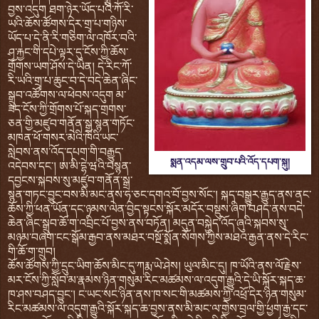
བྱས་འདུག ཐག་ཉེར་ཡོད་པའི་ཀོ་རི་
ཡའི་ཆོས་ཚོགས་དེར་གྲྭ་པ་གཉིས་
ཡོད་པ་དེ་ནི་རི་གཅིག་ལ་འཁོར་བའི་
ཤྭ་རྐྱང་གི་དཔེ་ལྟར་དུ་ངོས་ཀྱི་ཆོས་
གྲོགས་ཡག་ཤོས་དེ་ཡིན། དེ་རིང་ཀོ་
རི་ཡའི་གྲྭ་པ་ཆུང་བ་དེ་བདེ་ཆེན་ཞིང་
སྒྲུབ་འཚོགས་ལ་ཕེབས་འདུག མ་
ཟད་ངོས་ཀྱི་གྲོགས་པོ་སྐད་གྲགས་
ཅན་གྱི་མཛུབ་གནོན་སྒྲ་སྙན་གཏོང་
མཁན་ཕོ་གསར་མེའི་ཁོའི་ཡང་
སླེབས་ནས་འོད་དཔག་གི་བརྒྱུད་
སྨན་འདམ་ལས་གྲུབ་པའི་འོད་དཔག་སྐུ།
འདེབས་དང་། ཨ་མི་དྷེ་ཝའི་བསྙན་
དབྱངས་སྐབས་སུ་མཛུབ་གནོན་སྒྲ་
སྙན་གཏང་བྱུང་བས་མི་མང་ནས་ཧ་ཅང་དགའ་བོ་བྱས་སོང་། སྐད་བསྒྱུར་རྒྱུད་ནས་ནང་
ཆོས་ཀྱི་ཕན་ཡོན་དང་ཉམས་ལེན་བྱེད་སྟངས་སྐོར་མདོར་བསྡུས་ཞིག་བཤད་ནས་བདེ་
ཆེན་ཞིང་སྒྲུབ་ཆོ་ག་འབྲིང་པོ་བྱས་ནས་བཏོན། མདུན་བསྐྱེད་འོད་ཞུའི་སྐབས་སུ་
མཉམ་བཞག་ངང་སྒོམ་རྒྱབ་ནས་མཐར་བསྔོ་སྨོན་སོགས་ཀྱིས་མཐའ་རྒྱན་ནས་དེ་རིང་
གི་ཆོ་ག་གྲུབ།
ཆོས་ཚོགས་ཀྱི་དྲུང་ཡིག་ཆོས་མིང་དུ་ཀརྨ་ཡེ་ཤེས། ཡུལ་མིང་དུ། ཁ་ཡོའི་ནས་ལོ་རྗེས་
མར་ངོས་ཀྱི་སློབ་མ་རྣམས་ཉིན་གསུམ་རིང་མཚམས་ལ་འདུག་རྒྱུའི་དེ་ཡི་སྐོར་སྐད་ཆ་
ཁ་ཤས་བཤད་བྱུང་། ང་ཡང་སང་ཉིན་ནས་ཁ་སང་གི་མཚམས་ཀྱི་འཕྲོ་དེར་ཉིན་གསུམ་
རིང་མཚམས་ལ་འདུག་རྒྱུའི་སྐོར་སྐད་ཆ་བྱས་ནས་མི་མང་ལ་གྱེས་བྲལ་གྱི་ཕྱག་རྒྱ་དང་