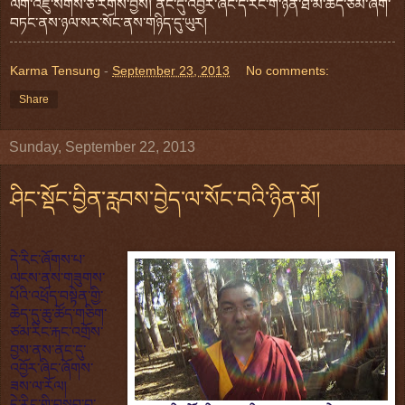
ལག་འཇུ་སོགས་ཅི་རིགས་བྱས། ནང་དུ་འབྱོར་ཞིང་དེ་རིང་གི་ཉིན་ཐོ་མ་ཆད་ཙམ་ཞིག་
བཏང་ནས་ཉལ་སར་སོང་ནས་གཉིད་དུ་ཡུར།
Karma Tensung
-
September 23, 2013
No comments:
Share
Sunday, September 22, 2013
ཤིང་སྡོང་བྱིན་རླབས་བྱེད་ལ་སོང་བའི་ཉིན་མོ།
དེ་རིང་ཞོགས་པ་
ལངས་ནས་གཟུགས་
པོའི་འཕྲོད་བསྟེན་གྱི་
ཆེད་དུ་ཆུ་ཚོད་གཅིག་
ཙམ་
རིང་རྐང་འགྲོས་
བྱས་ནས་ནང་དུ་
འབྱོར་ཞིང་ཞོགས་
ཟས་ལ་རོལ།
དེ་རིང་གི་བསྒྲུབ་བྱ་