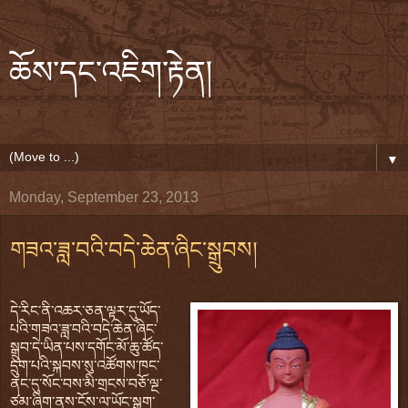
ཆོས་དང་འཇིག་རྟེན།
▼
Monday, September 23, 2013
གཟའ་ཟླ་བའི་བདེ་ཆེན་ཞིང་སྒྲུབས།
དེ་རིང་ནི་འཆར་ཅན་ལྟར་དུ་ཡོད་
པའི་གཟའ་ཟླ་བའི་བདེ་ཆེན་ཞིང་
སྒྲུབ་དེ་ཡིན་པས་དགོང་མོ་ཆུ་ཚོད་
དྲུག་པའི་སྐབས་སུ་འཚོགས་ཁང་
ནང་དུ་སོང་བས་མི་གྲངས་བཅོ་ལྔ་
ཙམ་ཞིག་ནས་ངོས་ལ་ཡོང་སྒུག་