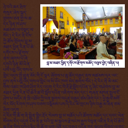
ཉེ་བའི་ཆར་རྦིག་
གསུར་ཞེས་སྐད་
གྲགས་ཅན་གྱི་ས་ཆ་
དེར་ཉིན་ཁ་ཤས་
མཚམས་ལ་བསྡད་ལ་
སོང་། དེ་རིང་ནི་ངོས་
ཀྱི་ཆོས་གྲོགས་བླ་མ་
མཐར་ཕྱིན་རིན་པོ་ཆེ་
དགོངས་པ་རྫོགས་
ནས་ཞགས་པོ་ཞེ་
བླ་མ་མཐར་ཕྱིན་དགོངས་རྫོགས་མཆོད་འབུལ་བྱེད་བཞིན་པ།
དགུའི་ཉིན་མོ་ཡིན་
པས་པདྨ་འོད་གསལ་
གླིང་འདུས་སྤྱི་ཐུན་མོང་གི་ངོ་ལྟར་ཞོགས་པ་ཆུ་ཚོད་བརྒྱད་ནས་མཚམས་ཧར་ལང་
བྱས་ནས་པདྨ་འོད་གསལ་གླིང་ལ་མི་ཡོང་ཁག་མེད་ཆགས་སོང་། དེ་རིང་ནི་མི་མང་
གིས་འཚང་ཁ་ཤིག་ཤིག་རེད་འདུག དེ་རིང་གི་རྡོ་རྗེ་སློབ་དཔོན་རུ་ཞིང་གཤེགས་བླ་མ་
མཐར་ཕྱིན་རིན་པོ་ཆེའི་ཚ་བོ་སློབ་དཔོན་འཇིགས་མེད་དང་། གཞན་མཁན་སྤྲུལ་ངོ་
ཤེས་པ་མདོར་ན་ཁྲི་འཐོབ་ཀྱི་བན་སྔགས་བདུན་བརྒྱད་ཙམ་ཞིག་དང་། ཕྱི་རྒྱལ་མགོ་
སེར་བོད་རིགས་ཁ་ཤས་བཅས་བསྡོམས་པས་དེ་རིང་མི་གྲངས་ཉིས་བརྒྱ་མ་ཟིན་ཙམ་
ཞིག་འདུག
དེ་རིང་གི་ཆོ་ག་ནི་སྨིན་གླིང་རྡོར་སེམས་བླ་མ་མཆོད་པའི་ཚོགས་མཆོད་དང་དབང་ལེན་
སོགས་རེད་འདུག ངོས་ནི་རྩ་བའི་བླ་མ་སྐྱབས་རྗེ་སངས་རྒྱས་བསྟན་འཛིན་རིན་པོ་ཆེའི་
སྐུ་དྲིན་གྱིས་བཀའ་རྙིང་གི་ཆོ་ག་ཕྱག་ལེན་དང་བཅའ་འདོན་གར་སྟབས་སོགས་ལ་གང་