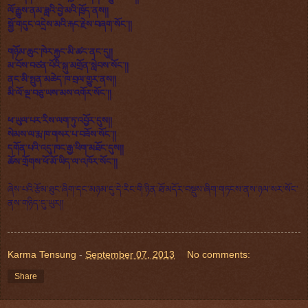
ལོ་རྒྱུས་ནམ་ཟླའི་བྱེ་མའི་ཁྲོད་ནས།།
སྐྱོ་གདུང་འདྲེས་མའི་རྐང་རྗེས་བཞག་སོང་།།
གཉོམ་ཆུང་ཁེར་རྐྱང་མི་ཚང་ནང་དུ།།
མ་བོས་བཙན་པོའི་སྐུ་མགྲོན་སླེབས་སོང་།།
ནང་མི་སྤུན་མཆེད་ཁ་བྲལ་གྱུར་ནས།།
མི་ལོ་ལྔ་བཅུ་ཡས་མས་འགོར་སོང་།།
ཕ་ཡུལ་པར་རིས་ལག་ཏུ་འབྱོར་དུས།།
སེམས་ལ་རྨ་ཁ་གསར་པ་བཟོས་སོང་།།
དགོན་པའི་འདུ་ཁང་རྒྱ་ཕིག་མཐོང་དུས།།
ཆོས་གྲོགས་ཕོ་མོ་ཡིད་ལ་འཁོར་སོང་།།
ཞེས་པའི་རྩོམ་ཐུང་ཞིག་དང་མཉམ་དུ་དེ་རིང་གི་ཉིན་ཐོ་མདོར་བསྡུས་ཞིག་གཏངས་ནས་ཉལ་སར་སོང་
ནས་གཉིད་དུ་ཡུར།།
Karma Tensung
-
September 07, 2013
No comments:
Share