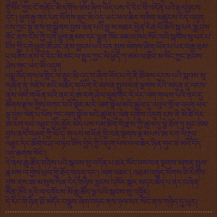
དུ་སོང་ཀྱང་ངོ་གནོང་མི་དགོས་ཙམ་ཞིག་ཡོད་པས་དེ་རིང་གི་འདོན་པའི་རྟ་དབྱངས་
དང་། ཕྱག་རྒྱ་གར་པད་སོགས་ཅུང་མི་འདྲ་ཡང་ཕལ་ཆེར་གཅིག་མཚུངས་རེད་འདུག
ངས་ཀྱང་སྔ་ནས་གྲ་སྒྲིགས་བྱས་ཟིན་པའི་བླ་མ་མཐར་ཕྱིན་རིན་པོ་ཆེའི་སྐུ་པར་ཟླ་ཤས་
གོང་ནས་ངོས་ཀྱི་དགེ་ཕྲུག་རྣམས་དང་ལྷན་ཁོང་མཇལ་ཁར་སོང་བའི་སྐབས་སུ་པར་པ་
ངོས་ཀྱི་དགེ་ཕྲུག་ཨོ་ཤང་ནས་བླངས་པའི་པར་སྤུས་ལེགས་ཞིག་ཡོད་པ་པར་བརྒྱ་ཐམ་
པ་བཟོས་ནས་དེ་རིང་མི་མང་ལ་སྤྲད་ཀྱང་མི་ཕྱེད་ཀ་ཙམ་ལ་ཐོབ་མ་སོང་ཀྱང་ཐབས་
ཤེས་གང་ཡང་མི་འདུག
པདྨ་འོད་གསལ་གླིང་ལ་ཅུང་མི་འདྲ་བ་ཞིག་ཡོད་པ་དེ་ནི་ཚོགས་དྲངས་པའི་སྐབས་སུ་
གཞོན་ནུ་མཛེས་མའི་མཆོད་གཡོག་རེ་མཁན་སྤྲུལ་བན་སྔགས་རེའི་མདུན་དུ་ལངས་
ནས་ལག་གཡོན་པའི་ནང་དུ་ཨ་རག་ཤེལ་བུམ་གང་རེ་དང་ལག་གཡས་པའི་ནང་དུ་
ཚོགས་རྫས་ཀྱིས་བཀང་བའི་སྡེར་མ་རེ་ལག་སྣོལ་མའི་ཚུལ་དུ་འབུལ་སྲོལ་འདུག ཕར་
ལྟ་དུས་ལེན་པ་པོས་ཀྱང་ལག་སྣོལ་མའི་ཚུལ་དུ་ལེན་དགོས་འདུག ངས་ནི་མི་ཚེ་དེར་
ཨ་རག་ཧུབ་འཐུང་བྱེད་མྱོང་མེད་པས་དམ་ཚིག་གི་རྫས་ཀྱི་ཚུལ་དུ་ལྕེ་ཐོག་ཏུ་མྱང་ཙམ་
བྱས་ནས་བཞག་ཀྱི་ཡོད། གཡས་གཡོན་གྱི་བན་སྔགས་རྣམ་པས་ཨ་རག་ལ་རྔུབ་
འཐུང་དང་ཚོགས་ཤ་ལ་ཧབ་ཟོས་བྱེད་ཀྱི་འདུག་པས་ཕལ་ཆེར་ཉིན་གུང་ཟ་མའི་དོད་
འདྲ་ཆགས་སོང་།
དེ་ནས་ཆུ་ཚོད་གཉིས་པའི་སྐབས་སུ་འདོན་པ་ཚར་སོང་བས་བན་སྔགས་མཁན་སྤྲུལ་
རྣམས་ལ་གྱེས་བྲལ་གྱི་ཐོད་གཏུག་དང་། ལག་འཆང་། འཐམ་འཁྱུད་སོགས་ཅི་རིགས་
བྱས་ནས་ཨ་མ་སུས་སིན་ངེད་གཉིས་རླངས་འཁོར་སྐར་མདའ་ཆད་པ་ནང་བཞིན་
མོན་ཊེའི་རུའི་ལ་དགོངས་མོ་ཆུ་ཚོད་ལྔ་པའི་སྐབས་སུ་འབྱོར།
དེ་རིང་གི་ཉིན་ཐོ་མདོར་བསྡུས་ཞིག་བཏང་ནས་ཉལ་སར་སོང་ནས་གཉིད་དུ་ཡུར།