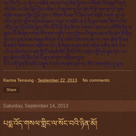
དང་ངོས་ཀྱི་པར་ནང་དུ་མཚོན་མདངས་འདྲ་མིན་སླེབས་པ་སོགས་ཡོད་སྐད་འདུག
འདི་ལོར་ཡང་ཤིང་སྡོང་བྱེད་བཞིན་པའི་སྐབས་སུ་ཤིང་སྡོང་གི་རྩེ་ནས་ཁྲ་དང་གླག་
གཉིས་མཉམ་དུ་སྡིང་སྐོར་བྱས་པ་སོགས་མི་མང་པོ་ཞིག་ནས་མཐོང་འདུག ལུང་པ་
འདིར་ཁྲ་དང་གླག་གཉིས་མཉམ་དུ་འཕུར་བ་མཐོང་ན་དེ་ནི་ལྟས་བཟང་ཞིག་ཏུ་ངོས་
འཛིན་བྱེད་སྲོལ་ཡོད་སྐད། ངོས་ནི་སོ་སྐྱེ་ཉོན་མོངས་རགས་པ་ཙམ་ཡང་མགོ་གནོན་མ་
ཐུབ་པའི་མི་ཞིག་ལ་གར་སོང་གར་བསྡད་ལ་བཀྲ་ཤིས་པའི་ལྟས་འཇའ་འོད་ཤར་མི་སྲིད་
ཀྱང་དད་ལྡན་མ་ཨ་མ་རྒན་མོ་སུས་སིན་གཙོས་ངོས་ལ་ཧ་ཅང་དད་གུས་ཆེན་པོ་ཅན་
ཅི་མཛད་ལེགས་པར་མཐོང་བ་དང་། ཅི་གསུངས་ཚད་མར་འཛིན་མཁན་ཞིག་ཡིན་
པའི་ཆ་ནས་དད་པ་ཅན་གྱི་ངོ་ལ་རྒན་མོར་ཁྱི་སོའི་རིང་བསྲེལ་གྱི་དཔེ་ལྟར་གང་ཡང་
སྣང་ཆོག་པ་ནི་ཆོས་ཉིད་ཡིན་པས་སུས་འགོགས་ཐུབ།
དེ་རིང་གི་ཉིན་ཐོ་མདོར་བསྡུས་དེ་གཏངས་ནས་ཉལ་སར་སོང་ནས་གཉིད་དུ་ཡུར།
Karma Tensung
-
September 22, 2013
No comments:
Share
Saturday, September 14, 2013
པདྨ་འོད་གསལ་གླིང་ལ་སོང་བའི་ཉིན་མོ།