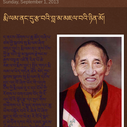
Sunday, September 1, 2013
རྨི་ལམ་ནང་དུ་རྩ་བའི་བླ་མ་མཇལ་བའི་ཉིན་མོ།
ད་ནངས་ཞོགས་པ་ཆུ་ཚོད་བཞི་པ་
ཙམ་གྱི་སྐབས་སུ་རྨི་ལམ་ཞིག་
གཏང་བྱུང་། རྨི་ལམ་ནང་ནས་ངོས་
ཀྱི་རྩ་བའི་བླ་མ་སྐྱབས་རྗེ་སངས་
རྒྱས་བསྟན་འཛིན་རིན་པོ་ཆེ་
མཇལ་བ་རྨིས་བྱུང་། སྤྱིར་གཏང་རྨི་
ལམ་ལ་ཡིད་གཏན་ཆེར་མེད་ཀྱང་
སྐབས་སྐབས་སུ་རྨི་ལམ་ནི་དངོས་
བྱུང་འདྲ་བོ་ཞིག་ཡོང་གི་འདུག
ངོས་ཀྱི་རྨི་ལམ་རུ་ང་དང་ངོས་ཀྱི་
རོགས་པ་འགའ་ཤས་བོད་ཀྱི་རི་
འདྲ་བོ་རི་སྟོད་རྫ་དང་སྤང་གིས་
གཡོགས་པ། རི་སྨད་ནགས་དང་ཆུ་
ཡིས་བསྐོར་བའི་རི་ཆེན་པོ་ཞིག་
སྒང་དུ་སོང་བ་ཡིན། རི་བོ་དེ་སྒང་
དུ་མེ་ཏོག་དཀར་སེར་དམར་ལྗངས་