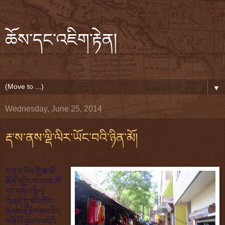
ཆོས་དང་འཇིག་རྟེན།
▼
Wednesday, June 25, 2014
རྡ་ས་ནས་ལྡི་ལིར་ཡོང་བའི་ཉིན་མོ།
ད་ནུབ་ངོས་ཀྱི་ཚ་མོ་
ཆོས་དབྱིངས་དབང་མོ་
དང་དགའ་སྐྱིད།
གཞན་བླ་མ་བསོད་
ནམས་རྡོ་རྗེ་བཅས་ངེད་
བཞི་པོ་སྟབས་བདེའི་