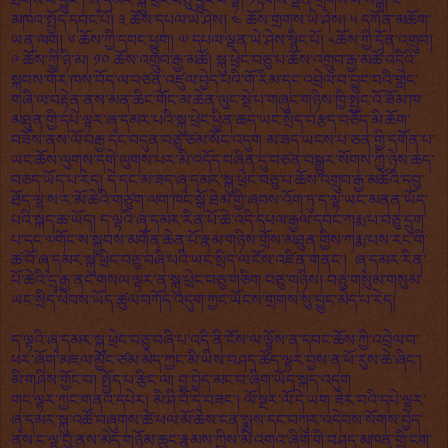
ཐོགས་པ་བྱུང་། ཞྭ་དམར་སྐུ་ཕྲེང་བཅུ་བྱུང་བ་སྟེ། ༡རྟོགས་ལྡན་གྲགས་པ་སེངྒེ། ༢
མཁའ་སྤྱོད་དབང་པོ། ༣ ཆོས་དཔལ་ཡེ་ཤེས། ༤ ཆོས་གྲགས་ཡེ་ཤེས། ༥ དཀོན་མཆོག་
ཡན་ལག། ༦ ཆོས་ཀྱི་དབང་ཕྱུག། ༧ དཔལ་ལྡན་ཡེ་ཤེས་སྙིང་པོ། ༨ཆོས་ཀྱི་དོན་འགྲུབ།
༩ ཆོས་ཀྱི་ཉི་མ། ༡༠ ཆོས་འགྲུབ་རྒྱ་མཚོ། སྐུ་ཕྲེང་བཅུ་པ་ཆོས་འགྲུབ་རྒྱ་མཚོ་འདིའི་
སྐབས་གོར་ཁས་བོད་ལ་བཙན་འཛུལ་བྱེད་པའི་གོ་རིམ་དང་འབྲེལ་བ་བྱུང་བའི་གླེང་
གཞི་ལ་བརྟེན་ནས་མན་ཆིང་གོང་མ་ཆེན་ལུང་སྡེ་པ་གཞུང་གཉིས་ཁྱི་སྤྱང་འོ་ཟོམ་ཁ་
མཐུན་གྱི་དཔེ་ལྟར་ཞྭ་དམར་པའི་སྐུ་ཕྲེང་ཕྱིན་ཆད་ཡང་སྲིད་བརྩད་བཅོད་མི་ཆོག་
བཟོས་ནས་ལོ་བརྒྱ་དང་བདུན་བཅུ་ཙམ་སོང་འདུག མ་ཟད་ཡངས་པ་ཅན་གྱི་དགོན་པ་
ཡང་ཆོས་ལུགས་དགེ་ལུགས་པར་མི་འདོད་བཞིན་དུ་བཙན་བསྒྱུར་སོགས་ཀྱི་ཉེས་ཆད་
བཅད་ཡོད་པ་རེད། དེ་དང་མ་ཟད་ཞྭ་དམར་སྐུ་ཕྲེང་བཅུ་པ་ཆོས་འགྲུབ་རྒྱ་མཚོའི་དབུ་
ཐོད་ལྷ་ས་ར་མོ་ཆེའི་གཙུག་ལག་ཁང་སྒོ་ཐེམ་གྱི་ཞབས་འོག་ཏུ་ད་ལྟ་ཡང་མནན་ཡོད་
པའི་སྐད་ཆ་ཡོད། ད་ལྟའི་ཞྭ་དམར་རིན་པོ་ཆེ་འདི་དཔལ་རྒྱལ་དབང་ཀརྨ་པ་བཅུ་དྲུག་
པ་དང་༧གོང་ས་སྐྱབས་མགོན་ཆེན་པོ་རྣམ་གཉིས་གྲོས་མཐུན་གྱིས་ཀརྨ་པས་རང་གི་
ཚ་བོ་ཞྭ་དམར་སྐུ་ཕྲེང་བཅུ་བཞི་པའི་ཡང་སྲིད་ལ་ངོས་འཛིན་གནང་། ཞྭ་དམར་རིན་
པོ་ཆེའི་དྲྭ་རྒྱ་ནང་གསལ་ལྟར་ན་སྐུ་ཕྲེང་བཅུ་གཅིག བཅུ་གཉིས། བཅུ་གསུམ་གསུམ་
ཡང་སྲིད་ཕེབས་ཡོད་ཚུལ་བཀོད་འདུག་ཀྱང་ཡོངས་གྲགས་སུ་བྱུང་མེད་པ་རེད།
ད་ལྟའི་ཞྭ་དམར་སྐུ་ཕྲེང་བཅུ་བཞི་པ་འདི་ནི་ངོས་ལ་ལྟོས་ན་དབང་ཆོས་ཀྱི་འབྲེལ་བ་
ཕར་ཞོག་མཇལ་མྱོང་ཙམ་མེད་ཀྱང་མི་ཡིས་བཤད་ཚོད་ལྟར་བྱས་ན་ཕོ་རུས་ཆེ་ཞིང་།
མི་གཤིས་གྱོང་བ། སྤྱོད་པ་རྩིང་ལ། བྱ་བྱེད་མང་བ་ཞིག་ཡོད་སྐད་འདུག
གང་ལྟར་ཀྱང་གནའ་དཔེར། མི་ཤི་བོ་དེ་བཟང་། ལོ་སྔར་ལོ་དེ་ཡག ཟེར་བའི་དཔེ་ལྟར་
ཞྭ་དམར་སྐུ་འཚོ་བཞུགས་ཚེ་ཕལ་མོ་ཆེས་ངན་སྨྲས་དང་བཀུར་འདེབས་སོགས་བྱེད་
ནས་ང་ལྟ་བུ་ནུས་མེད་གཉོམ་ཆུང་རྣམས་ཀྱིས་མི་འགའ་ཞིག་གི་བཤད་མཁན་གྱི་ངག་