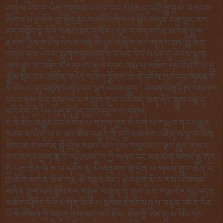
བསུ་ལ་ཡོང་བ་ཡིན་གསུངས་པས་ང་ཡང་མཉམ་དུ་འགྲོ་རྒྱུ་བྱས། ད་ནངས་
ཞོགས་པ་སྔ་བོར་གླ་བྱེད་རླངས་འཁོར་ཞིག་ལ་སྒོར་བདུན་བརྒྱ་སྤྲད་ནས་
ཤར་བསྐྱོད་ལྡི་ལིའི་གནམ་ཐང་དུ་སོང་། རུམ་བཏེག་དགོན་མཁན་སྤྲུལ་
རྣམས་ཀྱིས་གཙོས་ཕེབས་བསུ་མི་ཉུང་བ་ཞིག་ནས་གནམ་ཐང་སྒོ་ཆེན་
འགྲམ་ནས་ཕེབས་སྒུགས་བྱས་འདུག ང་ཡང་དེར་མཉམ་དུ་ཕེབས་སྒུག་
ཞུས་ཅུང་མ་འགོར་བར་དཔལ་རྒྱལ་དབང་ཀརྨ་པ་མཆོག་དང་ངོ་ཤེས་པ་རུ་
ལྕམ་སྲིང་ངམ་མགྲོན་གཉེར་གཅིག་ལྕོགས་ཨ་ནེ་དངོས་གྲུབ་དང་གཞན་ངོ་
མི་ཤེས་པ་གྲྭ་བཙུན་འགའ་དང་ལྷན་ཕེབས་བྱུང་། ཕེབས་བསུའི་ཁ་བཏགས་
དང་མཉམ་དུ་ད་ནུབ་རང་པར་སྐྲུན་གྲུབ་པའི་བདེ་ཆེན་ཞིང་སྒྲུབ་པདྨ་དྲྭ་
བའི་དེབ་ཀྱི་པར་ཕུད་དེ་ཉིད་ཀྱང་འབུལ་ས་རགས།
ང་ནི་ཆོས་བརྒྱུད་དང་དགོན་པ་བཀྲུས་ཀྱང་མི་དག་པ་ཀརྨ་བཀའ་བརྒྱུད་
གཙང་མ་ཡིན་པ་མ་ཟད་ཆོས་བརྒྱུད་ཀྱི་དབྱེ་མཚམས་འཛིན་ས་ལྟ་བ་ཡིན་
ཅེས་འཇམ་མགོན་བློ་གྲོས་མཐའ་ཡས་ཀྱིས་གསུངས་པ་ལྟར་ཆུང་ནས་ད་
བར་བཀའ་ཕྱག་ཆུ་བོ་གཉིས་འདྲེས་ཀྱི་གཞུང་དང་མན་ངག་སོགས་རྒྱ་གར་
གྱི་པཎ་ཆེན་བི་མ་ལ་དངོས་སུ་མི་གཟུགས་སུ་བྱོན་པ་མཁས་གྲུབ་ཆེན་པོ་
ཁྲ་ཆོག་མཁན་ཆེན་ཀརྨ་ཚེ་བརྟན་དང་། རྗེ་བཙུན་མི་ལ་རས་པ་བསམ་
བཞིན་སྤྲུལ་པའི་ཟློས་གར་བསྒྱུར་བ་རྒྱུན་ནེ་གྲུབ་ཆེན་ཀརྨ་ནོར་བུ། འདྲེན་
མཆོག་འཁོར་ལོའི་མགོན་པོ་ཇ་པ་སྐྱབས་རྗེ་སངས་རྒྱས་བསྟན་འཛིན་རིན་
པོ་ཆེ་སོགས་ཀྱི་མདུན་ནས་ལན་མང་ཐོབ། ཐོབ་བློ་ཙམ་དུ་མ་སོང་བར་