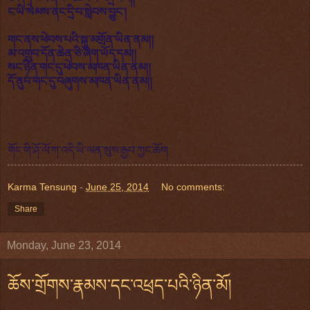
ང་ཡི་སེམས་ནང་དྲི་བ་སླེབས་བྱུང་།
གང་ནས་ཕེབས་པའི་སྐུ་མགྲོན་ཡིན་ནམ།།
མ་འགྲུབ་དོན་ཆེན་ཅི་ཞིག་ཡོད་དམ།།
སང་ཉིན་གང་དུ་ཕེབས་མཁན་ཡིན་ནམ།།
དོ་ནུབ་གང་དུ་བཞུགས་མཁན་ཡིན་ནམ།།
གོང་གི་ཤོ་ལོ་ཀ་འདི་ཡི་ལན་སུས་རྒྱབ་ཀྱང་ཆོག
Karma Tensung
-
June 25, 2014
No comments:
Share
Monday, June 23, 2014
ཆོས་གྲོགས་རྣམས་དང་འཕྲད་པའི་ཉིན་མོ།