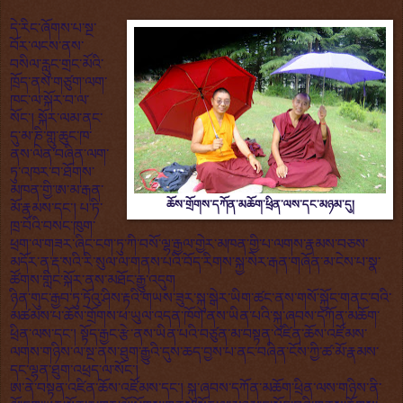
དེ་རིང་ཞོགས་པ་སྔ་
བོར་ལངས་ནས་
བསིལ་རླུང་གྲང་མོའི་
ཁྲོད་ནས་གཙུག་ལག་
ཁང་ལ་སྐོར་བ་ལ་
སོང་། སྐོར་ལམ་ནང་
དུ་མ་ཎི་གླུ་ཆུང་ཁ་
ནས་ལེན་བཞིན་ལག་
ཏུ་འཁར་བ་ཐོགས་
མཁན་གྱི་ཨ་མ་རྒན་
ཆོས་གྲོགས་དཀོན་མཆོག་ཕྲིན་ལས་དང་མཉམ་དུ།
མོ་རྣམས་དང་། པ་ཏི་
ཁྲ་བོའི་བསང་ཁུག་
ཕྲག་ལ་གཟར་ཞིང་ངག་ཏུ་ཀི་བསོ་ལྷ་རྒྱལ་གྱེར་མཁན་གྱི་པ་ལགས་རྣམས་བཅས་
མདོར་ན་རྡ་སའི་རི་སུལ་ལ་གནས་པའི་བོད་རིགས་སྐྱ་སེར་རྒན་གཞོན་མ་ངེས་པ་སྣ་
ཚོགས་གླིང་སྐོར་ནས་མཐོང་རྒྱུ་འདུག
ཉིན་གུང་རྒྱབ་ཏུ་ཏྲོའུ་ཤིས་རྟའི་གཡས་ཟུར་སྐུ་སྒེར་ཡིག་ཚང་ནས་གསོ་སྐྱོང་གནང་བའི་
མཚམས་པ་ཆོས་གྲོགས་ཕ་ཡུལ་འདན་ཁོག་ནས་ཡིན་པའི་སྐུ་ཞབས་དཀོན་མཆོག་
ཕྲིན་ལས་དང་། སྟོད་རྒྱང་རྩེ་ནས་ཡིན་པའི་བཙུན་མ་བསྟན་འཛིན་ཆོས་འཛོམས་
ལགས་གཉིས་ལ་སྔ་ནས་ཐུག་རྒྱུའི་དུས་ཆད་བྱས་པ་ནང་བཞིན་ངོས་ཀྱི་ཚ་མོ་རྣམས་
དང་ལྷན་ཐུག་འཕྲད་ལ་སོང་།
ཨ་ནེ་བསྟན་འཛིན་ཆོས་འཛོམས་དང་། སྐུ་ཞབས་དཀོན་མཆོག་ཕྲིན་ལས་གཉིས་ནི་