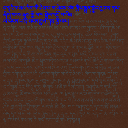
བཀའ་བརྒྱུད་པའི་ལྟ་བའི་མན་ངག་དཀར་པོ་ཆིག་ཐུབ་ནི།
ད་ལྟའི་གསལ་རིག་གི་ཤེས་པ་མ་ཡེངས་ཙམ་གྱིས་རྒྱུན་སྐྱོང་ཐུབ་ན་ནམ་
ཞིག་སངས་རྒྱས་ཀྱི་ས་ལ་སྐྱེལ་འགྲོ་བ་ཡིན།
ཅེས་དང་།
མ་ཡེངས་པ་ནི་སངས་རྒྱས་ཀུན་གྱི་ལམ།
ཞེས་སོགས་མཁས་བརྒྱ་གྲུབ་
སྟོང་གིས་ལན་གཅིག་ཙམ་མ་ཡིན་པར་ཡང་ནས་གསུངས་པའི་
གདམས་
ངག་གི་ཚིག་དུམ་འདིར་སྦར་འཇུ་བྱས་ནས་ཕྱག་རྒྱ་ཆེན་པོའི་ལམ་རྟགས་
ཀྱི་ཡོན་ཏན་རྒྱ་ཆེར་མེད་ཀྱང་ལམ་འདིར་མོས་ནས་འགྲུས་པའི་མཉམ་མེད་
འགྲོ་མགོན་བཀའ་བརྒྱུད་པའི་རྗེས་འཇུག་ཡིན་པར་རློམ་ཡང་། དེང་སང་
ཆོས་སྲིད་གང་གི་ཆ་ནས་ཡིན་ཀྱང་ཕུང་གསུམ་པའི་རིགས་འགའ་ཤས་
ནས་ངོས་ལ་གཞི་མེད་སྐུར་འདེབས་ང་ཞྭ་དམར་རིན་པོ་ཆེའི་ཤོག་ཁག་རེད་
ཅེས་པ་དང་རིགས་འགའ་ཤས་ཞིག་ནས་སྟོད་འགག་སེར་པོ་གྱོན་པ་ཙམ་
གྱིས་དགེ་ལུགས་པའི་ཕྱོགས་གཏོགས་རེད་ཅེས་པ་སོགས་གཏམ་དཔེར།
བན་རྒན་ཁང་ཁུག་དུ་བསྡད་ཀྱང་ཁ་མཆུ་སྒེའུ་ཁུང་གི་དཔེ་ལྟར་ངོས་ཀྱི་རྣ་
བར་སྙན་དང་མི་སྙན་སྣ་ཚོགས་པ་ཞིག་ཐོས་ཀྱང་། བཤད་མཁན་མི་དེ་
རྣམས་ཀྱི་ཚིག་ལ་བདེན་པའི་རྒྱལ་ཁ་སྟེར་རྒྱུ་ཕར་ཞོག་ཁོ་རང་ཚོའི་བྱེད་
སྟངས་བཤད་སྟངས་སོགས་ལ་ང་ནི་གད་མོ་ཁ་ནས་མ་ཤོར་ནས་རྐུབ་ནས་
ཤོར་གྲབ་བྱེད་ཀྱི་འདུག ལར་ནི་མི་ཡིས་གང་བཤད་ཀྱང་རུང་ང་ནི་མཉམ་
མེད་དྭགས་པོ་བཀའ་བརྒྱུད་ཀྱི་བསྟན་པ་དང་། སྟོན་པ་རིན་པོ་ཆེ་གཉིས་ལ་
ལྟ་བ་མ་ལོགས་ན་དེ་གས་རང་འགྲིག་ཡོད་སྙམ།