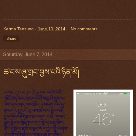
Karma Tensung
-
June 10, 2014
No comments:
Share
Saturday, June 7, 2014
ཚ་བས་ཞུ་གྲབ་བྱས་པའི་ཉིན་མོ།
ཁ་སང་ནས་བཟུང་སྟེ་རྒྱ་གར་
ལ་ཚ་བའི་
མཐོ་ཚད་ཨང་གྲངས་བཞི་བཅུ་ཞེ་དྲུག་ལ་
ཁེལ་ནས་སྲང་ལམ་ཐོག་ཏུ་བདག་མེད་དུ་
ཉལ་བའི་སྤྲང་པོ་རྣམས་ཚ་བས་སྡེབས་ཤི་
བྱས་ཡོད་པའི་སྐད་ཆ་འདུག ང་ནི་ཁ་སང་
རྒྱུད་སྟོད་མགྲོན་ཁང་གྲང་གློག་ཅན་ཞིག་
ནང་དུ་སྤོས་ནས་བསྡད་ཡོད་ཀྱང་ཕྱི་ལོགས་
སུ་འགྲོ་བའི་སྐབས་སུ་ནམ་རྒྱུན་བསིལ་