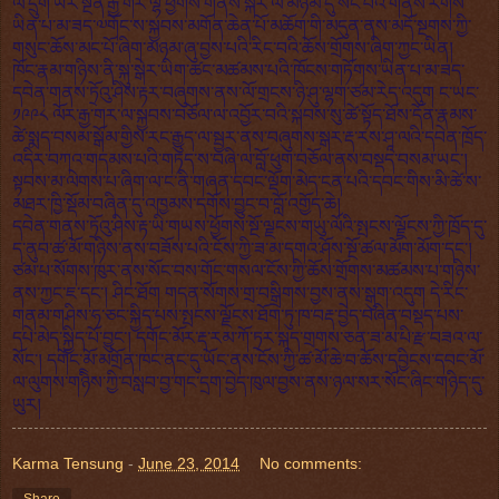
ལོ་དྲུག་ཡར་སྔོན་རྒྱ་གར་ལྷོ་ཕྱོགས་གནས་སྐོར་ལ་མཉམ་དུ་སོང་བའི་གནས་རོགས་
ཡིན་པ་མ་ཟད་༧གོང་ས་སྐྱབས་མགོན་ཆེན་པོ་མཆོག་གི་མདུན་ནས་མདོ་སྔགས་ཀྱི་
གསུང་ཆོས་མང་པོ་ཞིག་མཉམ་ཞུ་བྱས་པའི་རིང་བའི་ཆོས་གྲོགས་ཞིག་ཀྱང་ཡིན།
ཁོང་རྣམ་གཉིས་ནི་སྐུ་སྒེར་ཡིག་ཚང་མཚམས་པའི་ཁོངས་གཏོགས་ཡིན་པ་མ་ཟད་
དབེན་གནས་ཏྲོའུ་ཤིས་རྟར་བཞུགས་ནས་ལོ་གྲངས་ཉི་ཤུ་ལྷག་ཙམ་རེད་འདུག ང་ཡང་
༡༩༩༨ ལོར་རྒྱ་གར་ལ་སྐྱབས་བཅོལ་ལ་འབྱོར་བའི་སྐབས་སུ་ཚེ་སྟོད་ཐོས་དོན་རྣམས་
ཚེ་སྨད་བསམ་སྒོམ་གྱིས་རང་རྒྱུད་ལ་སྦྱར་ནས་བཞུགས་སྒར་རྡ་རས་ཤཱ་ལའི་དབེན་ཁྲོད་
འདིར་བཀའ་གདམས་པའི་གཏད་ས་བཞི་ལ་བློ་ཕུག་བཅོལ་ནས་བསྡད་བསམ་ཡང་།
སྟབས་མ་ལེགས་པ་ཞིག་ལ་ང་ནི་གཞན་དབང་ལྡོག་མེད་ངན་པའི་དབང་གིས་མི་ཚེ་ས་
མཐར་ཁྱི་སྡོམ་བཞིན་དུ་འཁྱམས་དགོས་བྱུང་བ་བློ་འགྱོད་ཆེ།
དབེན་གནས་ཏྲོའུ་ཤིས་རྟ་ཡི་གཡས་ཕྱོགས་སྔོ་ལྗངས་གཡུ་ལོའི་སྤངས་ལྗོངས་ཀྱི་ཁྲོད་དུ་
ད་ནུབ་ཚ་མོ་གཉིས་ནས་བཟོས་པའི་ངོས་ཀྱི་ཟ་མ་དགའ་ཤོས་སྔོ་ཚལ་མོག་མོག་དང་།
ཙམ་པ་སོགས་ཁུར་ནས་སོང་བས་གོང་གསལ་ངོས་ཀྱི་ཆོས་གྲོགས་མཚམས་པ་གཉིས་
ནས་ཀྱང་ཇ་དང་། ཤིང་ཐོག གདན་སོགས་གྲ་བསྒྲིགས་བྱས་ནས་སྒུག་འདུག དེ་རིང་
གནམ་གཤིས་ཧ་ཅང་སྐྱིད་པས་སྤངས་ལྗོངས་ཐོག་ཏུ་ཁ་བརྡ་བྱེད་བཞིན་བསྡད་པས་
དཔེ་མེད་སྐྱིད་པོ་བྱུང་། དགོང་མོར་རྡ་རམ་ཀོ་ཏྲར་སྐད་གྲགས་ཅན་ཟ་མ་པི་རྫ་བཟའ་ལ་
སོང་། དགོང་མོ་མགྲོན་ཁང་ནང་དུ་ཡོང་ནས་ངོས་ཀྱི་ཚ་མོ་ཆེ་བ་ཆོས་དབྱིངས་དབང་མོ་
ལ་ལུགས་གཉིིས་ཀྱི་བསླབ་བྱ་གང་དྲག་བྱེད་ཁུལ་བྱས་ནས་ཉལ་སར་སོང་ཞིང་གཉིད་དུ་
ཡུར།
Karma Tensung
-
June 23, 2014
No comments:
Share