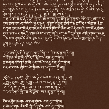
སང་ལ་ག་དུས་ཡོང་ནའང་ལས་ཀ་མ་ཚར་བ་དང་གཞན་གྱི་གཡོག་པོ་གཞན་ལ་འགྲོ་
སོང་གཏོང་བ་ལས་ང་རང་ཉིད་ས་ཆ་ཡག་པོ་ཞིག་དང་མགྲོན་ཁང་སྐྱིད་པོ་ཞིག་ནང་དུ་
ཉིན་གཅིག་ལའང་ལྷོད་དལ་འདུག་རྒྱུའི་གོ་སྐབས་མི་འདུག
ཁ་རྩང་བདེ་ཆེན་ཞིང་སྒྲུབ་ཀྱི་དཔེ་ཆ་ཞུ་དག་དང་ཆོག་སྒྲིག་རྣམས་ཡོངས་སུ་ཚར་བར་
བྱས་ནས་པར་ལ་འདེབས་རྒྱུར་སྤྲད། བུ་ཐུབ་བསྟན་ནས་ཁ་སྙན་པོ་ཙམ་མིན་ན་ཉིན་
གསུམ་ནང་ཚར་གྱི་རེད་ཟེར་བས་ངས་ནི་ཁོང་གི་ཚིག་ལ་ཡིད་ཆེས་ཤི་འཇུ་རོ་འཐམས་
བྱས་ནས་ཡང་སྐྱར་ཉིན་ཤས་རིང་མན་ཇུ་ཀ་ཏྲི་ལ་ཆུ་བཞི་སྒང་དྲུག་མགྲོན་ཁང་ནང་དུ་
ཚ་བས་གཟུགས་པོ་ཚིག་གྲབ་དང་། དུག་སྦྲང་གིས་རྐང་ཁྲག་འཇིབ་གྲབ་བྱེད་བཞིན་
སྡུག་སྒུར་བྱས་ནས་བསྡད་ཡོད།
སྲང་ལམ་དོར་མོའི་སྦུབས་ལྟར་དོགས་པའི་མན་ཇུ་ཀ་ཏྲི་ལ།།
གཡོ་ཁྲམ་རྫུན་གྱི་འཁོར་ལོ་སྐོར་ས་མན་ཇུ་ཀ་ཏྲི་ལ།།
ཚ་དམྱལ་འཇིག་རྟེན་མི་ཡུལ་འཕོས་འདྲ་མན་ཇུ་ཀ་ཏྲི་ལ།།
གང་ལ་བལྟས་ཀྱང་ཆ་མི་སྙོམས་ས་མན་ཇུ་ཀ་ཏྲི་ལ།།
འབྱོར་ལྡན་རྣམས་ཀྱིས་ཁང་རྩེག་ངོམ་ས་མན་ཇུ་ཀ་ཏྲི་ལ།།
ཁྱི་སྤྲང་རྣམས་ཀྱིས་ངུ་སྐད་འཐེན་ས་མན་ཇུ་ཀ་ཏྲི་ལ།།
བོད་དོན་ཆེད་དུ་སྲིད་དོན་འཁྲབ་ས་མན་ཇུ་ཀ་ཏྲི་ལ།།
གང་ལ་བལྟས་ཀྱང་ཆ་མི་སྙོམས་ས་མན་ཇུ་ཀ་ཏྲི་ལ།།
བོད་འབྱོར་ཚ་བས་ཞུ་གྲབ་བྱེད་ས་མན་ཇུ་ཀ་ཏྲི་ལ།།
གཞིས་ཆགས་ཚོང་གི་སྒོ་ཆེན་ཕྱེ་ས་མན་ཇུ་ཀ་ཏྲི་ལ།།