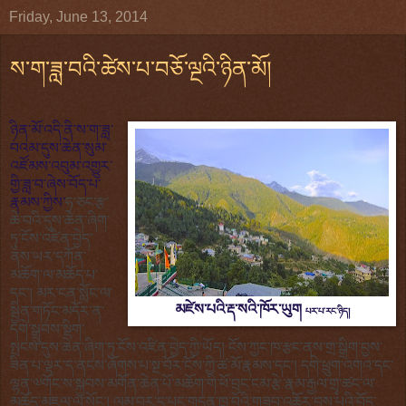
Friday, June 13, 2014
ས་ག་ཟླ་བའི་ཚེས་པ་བཅོ་ལྔའི་ཉིན་མོ།
ཉིན་མོ་འདི་ནི་ས་ག་ཟླ་
བའམ་དུས་ཆེན་སུམ་
འཛོམས་འབུམ་འགྱུར་
གྱི་ཟླ་བ་ཞེས་བོད་པ་
རྣམས་ཀྱིས་
ཧ་ཅང་རྩ་
ཆེ་བའི་དུས་ཆེན་ཞིག་
ཏུ་ངོས་འཛིན་བྱེད་
ནས་ཡར་དཀོན་
མཆོག་ལ་མཆོད་པ་
དང་། མར་ངན་སློང་ལ་
མཛེས་པའི་རྡ་སའི་ཁོར་ཡུག
སྦྱིན་གཏོང་མདོར་ན་
པར་པ་རང་ཉིད།
དགེ་སྒྲུབས་སྡིག་
སྤངས་དུས་ཆེན་ཞིག་ཏུ་ངོས་འཛིན་བྱེད་ཀྱི་ཡོད། ངོས་ཀྱང་ཁ་རྩང་ནས་གྲ་སྒྲིག་བྱས་
ཟིན་པ་ལྟར་ད་ནངས་ཞོགས་པ་སྔ་བོར་ངོས་ཀྱི་ཚ་མོ་རྣམས་དང་། དགེ་ཕྲུག་འགའ་དང་
ལྷན་༧གོང་ས་སྐྱབས་མགོན་ཆེན་པོ་མཆོག་གི་ཕོ་བྲང་ངམ་རྩེ་རྣམ་རྒྱལ་གྲྭ་ཚང་ལ་
མཆོད་མཇལ་ལ་སོང་། ལམ་བར་དུ་
པང་གདན་ཁྲ་བོའི་གཟབ་འཆོར་བྱས་པའི་བོད
་