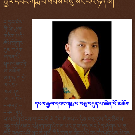
རྒྱལ་དབང་ཀརྨ་པ་ཕེབས་བསུ་སོང་བའི་ཉིན་མོ།
ད་ནུབ་ངོས་
ཀྱི་ཕ་ཡུལ་
གཅིག་པའི་
ཆོས་གྲོགས་
རུམ་བཏེག་
མཁན་པོ་
སྐལ་བཟང་ཉི་
མ་མཆོག་
མན་ཇུ་ཀ་ཏྲི་
ལའི་སྲང་
ལམ་ནས་
མཇལ་སོང་།
དཔལ་རྒྱལ་དབང་ཀརྨ་པ་བཅུ་བདུན་པ་ཆེན་པོ་མཆོག
དཔལ་རྒྱལ་
དབང་ཀརྨ་
པ་མཆོག་ཐེངས་མ་དང་པོ་ཡོ་རོབ་སོགས་ལ་ཉིན་བཅུ་ཙམ་རིང་ཆིབས་
བསྒྱུར་གྱི་མཛད་འཕྲིན་ཁག་ལེགས་པར་གྲུབ་ནས་སང་ཉིན་ཞོགས་པ་ཆུ་
ཚོད་བརྒྱད་པའི་སྐབས་སུ་ལྡི་ལིའི་གནམ་ཐང་ལ་ཕེབས་ཀྱི་ཡོད་པས་ཕེབས་