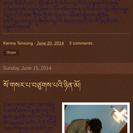
ལ་ཉན་མི་ཕོད་པ་དང་། འབྲི་མཁན་གྱི་ཡི་གེར་བལྟ་མི་ཕོད་ཤ་སྟགས་རེད་འདུག
ད་རེས་ཞྭ་དམར་པ་སྐུ་གཤེགས་པ་དེས་གཅིག་བྱས་ན་མ་འོངས་པའི་ཀརྨ་བཀའ་བརྒྱུད་
བསྟན་པ་འདི་བཟང་ཕྱོགས་ཀྱི་གོང་བུ་ནུས་པ་གཅིག་བསྒྲིལ་ལ་འགྲོ་སྲིད།
རྡ་སའི་སྲང་ལམ་ཟུར་དུ་ཚིག་ཇ་འཐུང་ས་ཞིག་ནང་ནས་དེ་རིང་གི་ཉིན་ཐོ་མདོར་
བསྡུས་དེ་གཏངས།
Karma Tensung
-
June 20, 2014
3 comments:
Share
Sunday, June 15, 2014
སོ་གསར་པ་བཙུགས་པའི་ཉིན་མོ།
ཉེ་ཆར་དུས་ཆད་བྱས་པ་ནང་བཞིན་
ད་ནངས་ཞོགས་པ་ཆུ་ཚོད་བཅུ་པའི་
སྐབས་སུ་རྡ་ཤོད་ལ་ཡོད་པའི་སོ་སྨན་
ཁང་dentist ལ་སོང་། དེ་ནི་ངོས་ཀྱི་
འགྲམ་སོ་གཡས་པའི་མ་སོ་དེ་བུད་