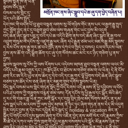
སྟབས་སྟུན་ཁོ་ན་ཡིན་
སྟབས་བོད་སྒར་
མགྲོན་ཁང་ནས་ཞིང་སྒྲུབ་དཔེ་ཆ་ཞུ་དག་བྱེད་བཞིན་པ།
བསམ་ཡས་གླིང་དུ་
ཡོད་པའི་ཆོས་སྤྱོད་
དེབ་ཁང་གི་བདག་པོ་བུ་ཐུབ་བསྟན་ལགས་སུ་ལོ་གཉིས་གོང་ནས་པར་ལ་རྒྱག་རྒྱུ་སྤྲད་
ཀྱང་གློག་ཀླད་ནང་དུ་བཅུག་ཐུབ་ཙམ་ལས་གཞན་གང་ཡང་བྱས་མི་འདུག
བདེ་ཆེན་ཞིང་སྒྲུབ་པདྨ་དྲྭ་བའི་དཔེ་ཆ་འདིའི་ཐོག་ནས་བདེ་ཆེན་ཞིང་སྒྲུབ་ནི་རྒྱ་བལ་
འབྲུག་གསུམ་ལ་དངོས་སུ་འཛུག་རྒྱུ་ཕར་ཞོག དཔེ་རྒྱུན་ཙམ་ཡང་མཇལ་རྒྱུ་མེད་སྟབས་
ད་རེས་ངོས་ནས་རྒྱ་གར་ཚ་བའི་ཁྲོད་ནས་དཀའ་བ་ཁྱད་དུ་བསད། ངལ་བ་དངས་ལེན་
བྱས་ནས་ཆོ་ག་འདི་སྒྲིག་ཆོག་དང་ཞུ་དག་སོགས་ཚང་མ་ང་རང་ཉིད་གཅིག་པུ་ནས་
བྱས།
སྐབས་སྐབས་སུ་ངོས་ཀྱི་ལས་རོགས་པར་འདེབས་མཁན་ཐུབ་བསྟན་ལགས་ལའང་མི་
འདོད་པའི་རྣམ་འགྱུར་དང་། ཁ་རྩོད་ཤོར་བ་ཐེངས་མ་གཅིག་ཙམ་ག་ལ་ཡིན། དེ་ནི་ངོས་
ཐག་རིང་ཨ་རིའི་ཡུལ་ནས་ཆེད་དུ་དེབ་འདི་དང་རྒྱ་གར་ལྷོ་ཕྱོགས་བདེ་ཆེན་ཞིང་སྒྲུབ་
བཅས་དུས་ཚོད་ངེས་ཅན་ཞིག་ནང་མཇུག་གྲུབ་དགོས་སྟབས་ཡིན།
བོད་སྒར་བསམ་ཡས་གླིང་གཏན་སྡོད་ཀྱི་བོད་རིགས་འདི་རྣམས་ནི་ཕྱི་དབྱིབས་ལ་བོད་
པའི་ཤ་པགས་ཀྱི་གཟུགས་བརྙན་ཙམ་ལས། དོན་དངོས་སུ་ཕྱི་རྒྱལ་དང་སྒོར་མོའི་ཆེད་
དུ་རང་གི་བཟའ་ཟླ་ཡིན་ཀྱང་མགོ་སྐོར་དང་བསླུ་བྲིད་ཁྲེལ་མེད་སོགས་མདོར་ན་དམ་
པས་སྨད་པའི་མ་རབས་ཀྱི་ལས་བྱེད་མཁན་ནི་ཉུང་ཉུང་ཞིག་གཏན་ནས་རེད་མི་འདུག
སྤྱིར་བཏང་བྱས་ན་དེང་སང་དབྱིན་ཇིའི་སྐད་དུ་ holiday & vacation ཟེར་ན་
སྐྱིད་པོ་གཏོང་བའི་དུས་སྐབས་ཞིག་ཏུ་ངོས་འཛིན་བྱེད་ནས་མགོ་སེར་འདི་རྣམས་ཀྱིས་
མི་ཚེ་དེར་དཀའ་ལས་ཀྱིས་ཁྲག་གི་དངུལ་ཆུས་བསགས་པའི་སྒོར་མོ་རྣམས་ཉིན་ཁ་
ཤས་རིང་འཕངས་མེད་དུ་སྐྱིད་པོ་གཏོང་བའི་ལུགས་སྲོལ་ཞིག་ཡིན་ཀྱང་། ང་ནི་གུང་