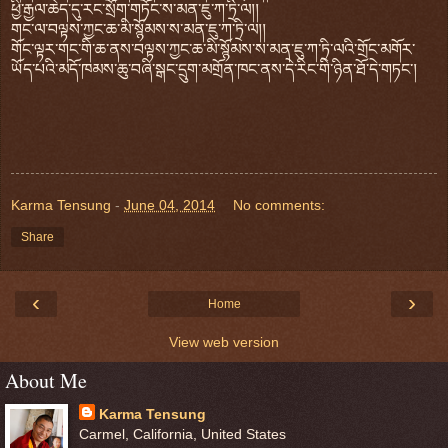
ཕྱི་རྒྱལ་ཆེད་དུ་རང་སྲོག་གཏོང་ས་མན་ཇུ་ཀ་ཏྲི་ལ།།
གང་ལ་བལྟས་ཀྱང་ཆ་མི་སྙོམས་ས་མན་ཇུ་ཀ་ཏྲི་ལ།།
གོང་ལྟར་གང་གི་ཆ་ནས་བལྟས་ཀྱང་ཆ་མི་སྙོམས་ས་མན་ཇུ་ཀ་ཏྲི་ལའི་གྲོང་མགོར་
ཡོད་པའི་མདོ་ཁམས་ཆུ་བཞི་སྒང་དྲུག་མགྲོན་ཁང་ནས་དེ་རིང་གི་ཉིན་ཐོ་དེ་གཏང་།
Karma Tensung
-
June 04, 2014
No comments:
Share
‹
›
Home
View web version
About Me
Karma Tensung
Carmel, California, United States