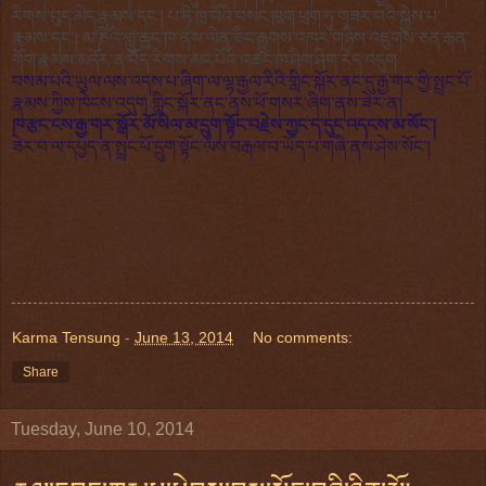
རིགས་བུད་མེད་རྣམས་དང་། པ་ཏི་ཁྲ་བོའི་བསང་ཁུག་ཕྲག་ཏུ་གཟར་བའི་སྐྱེས་པ་
རྣམས་དང་། མ་ཎིའི་གླུ་ཆུང་ཁ་ནས་ལེན་ཅིང་རྒྱུགས་འཁར་གཉིས་འཛུགས་ཅན་རྒན་
གོག་རྣམས་མདོར་ན་བོད་རིགས་མང་པོའི་འཚང་ཁ་ཤིག་ཤིག་རེད་འདུག
བསམ་པའི་ཡུལ་ལས་འདས་པ་ཞིག་ལ་ལྷ་རྒྱལ་རིའི་གླིང་སྐོར་ནང་དུ་རྒྱ་གར་གྱི་སྤྲང་པོ་
རྣམས་ཀྱིས་ཁེངས་འདུག གླིང་སྐོར་ནང་ནས་ཕོ་གསར་ཞིག་ནས་ཟེར་ན།
ཁ་རྩང་ངས་རྒྱ་གར་སྒོར་མོ་སིལ་མ་དྲུག་སྟོང་བརྗེས་ཀྱང་ད་དུང་འདངས་མ་སོང་།
ཟེར་བ་ལ་དཔྱད་ན་སྤྲང་པོ་དྲུག་སྟོང་ལས་བརྒལ་བ་ཡོད་པ་གཞི་ནས་ཤེས་སོང་།
Karma Tensung
-
June 13, 2014
No comments:
Share
Tuesday, June 10, 2014