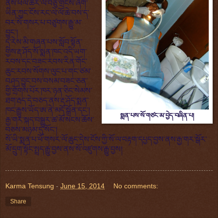
ནས་ཕལ་ཆེར་ལོ་བཅུ་གྲངས་ཞིག་
ཡིན་ཀྱང་ངོས་རང་ལེ་ལོ་ཆེ་བས་ད་
བར་སོ་གསར་པ་བཙུགས་རྒྱུ་མ་
བྱུང་།
ད་རེས་མི་གཞན་པས་སློབ་སྟོན་
གྱིས་རྡ་ཤོད་སོ་སྨན་ཁང་འདི་ཡག་
རབས་དང་བཟང་རབས་རིན་གོང་
ཆུང་རབས་སོགས་ལུང་པ་གང་ཙམ་
བཤད་བྱུང་བས་བསམ་བཟང་ཅན་
གྱི་གྲོགས་པོར་ཁར་ཉན་ཅིང་སེམས་
ཐག་རྦད་དེ་བཅད་ནས་རྡ་ཤོད་སྨན་
ཁང་རྒྱུས་ཡོད་ཨ་ནེ་མདོ་སྒྲོན་དང་།
སྨན་པས་སོ་གཙང་མ་བྱེད་བཞིན་པ།
རྒྱ་གར་སྐད་བསྒྱུར་ཚ་མོ་སངས་ཆོས་
བཅས་མཉམ་དུ་སོང་།
སོ་ཡི་སྨན་པ་ཕོ་གསར་ལོ་ཆུང་དེས་ངོས་ཀྱི་སོ་ལ་བརྟག་དཔྱད་བྱས་ནས་རྒྱ་གར་སྒོར་
མོ་དྲུག་སྟོང་སྤྲད་རྒྱུ་བྱས་ནས་སོ་འཛུགས་རྒྱུ་བྱས།
Karma Tensung
-
June 15, 2014
No comments:
Share