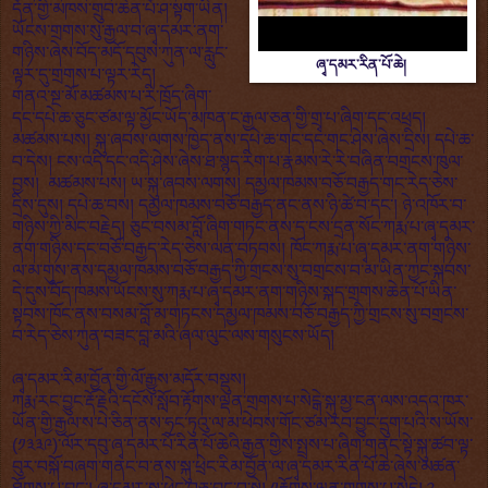
དོན་གྱི་མཁས་གྲུབ་ཆེན་པོ་ཤ་སྟག་ཡིན།
ཡོངས་གྲགས་སུ་རྒྱལ་བ་ཞྭ་དམར་ནག་
གཉིས་ཞེས་བོད་མདོ་དབུས་ཀུན་ལ་རླུང་
ཞྭ་དམར་རིན་པོ་ཆེ།
ལྟར་དུ་གྲགས་པ་ལྟར་རེད།
གནའ་སྔ་མོ་མཚམས་པ་རི་ཁྲོད་ཞིག་
དང་དཔེ་ཆ་ཅུང་ཙམ་ལྟ་མྱོང་ཡོད་མཁན་ང་རྒྱལ་ཅན་གྱི་གྲྭ་པ་ཞིག་དང་འཕྲད།
མཚམས་པས། སྐུ་ཞབས་ལགས་ཁྱེད་ནས་དཔེ་ཆ་གང་དང་གང་ཤེས་ཞེས་དྲིས། དཔེ་ཆ་
བ་དེས། ངས་འདི་དང་འདི་ཤེས་ཞེས་ཐ་སྙད་རིག་པ་རྣམས་རེ་རེ་བཞིན་བགྲངས་ཁུལ་
བྱས། མཚམས་པས། ཡ་སྐུ་ཞབས་ལགས། དམྱལ་ཁམས་བཅོ་བརྒྱད་གང་རེད་ཅེས་
དྲིས་དུས། དཔེ་ཆ་བས། དམྱལ་ཁམས་བཅོ་བརྒྱད་ནང་ནས་ཉི་ཚེ་བ་དང་། ཉེ་འཁོར་བ་
གཉིས་ཀྱི་མིང་བརྗེད། ཅུང་བསམ་བློ་ཞིག་གཏང་ནས་ད་ངས་དྲན་སོང་ཀརྨ་པ་ཞྭ་དམར་
ནག་གཉིས་དང་བཅོ་བརྒྱད་རེད་ཅེས་ལན་བཏབས། ཁོང་ཀརྨ་པ་ཞྭ་དམར་ནག་གཉིས་
ལ་མ་གུས་ནས་དམྱལ་ཁམས་བཅོ་བརྒྱད་ཀྱི་གྲངས་སུ་བགྲངས་བ་མ་ཡིན་ཀྱང་སྐབས་
དེ་དུས་བོད་ཁམས་ཡོངས་སུ་ཀརྨ་པ་ཞྭ་དམར་ནག་གཉིས་སྐད་གྲགས་ཆེན་པོ་ཡིན་
སྟབས་ཁོང་ནས་བསམ་བློ་མ་གཏངས་དམྱལ་ཁམས་བཅོ་བརྒྱད་ཀྱི་གྲངས་སུ་བགྲངས་
བ་རེད་ཅེས་ཀུན་བཟང་བླ་མའི་ཞལ་ལུང་ལས་གསུངས་ཡོད།
ཞྭ་དམར་རིམ་བྱོན་གྱི་ལོ་རྒྱུས་མདོར་བསྡུས།
ཀརྨ་རང་བྱུང་རྡོ་རྗེའི་དངོས་སློབ་རྟོགས་ལྡན་གྲགས་པ་སེངྒེ་སྐུ་མྱ་ངན་ལས་འདའ་ཁར་
ཡོན་གྱི་རྒྱལ་ས་པེ་ཅིན་ནས་ཧྲང་ཏུའུ་ལ་མ་ཕེབས་གོང་ཙམ་རབ་བྱུང་དྲུག་པའི་ས་ཡོས་
(༡༣༣༩)་ལོར་དབུ་ཞྭ་དམར་པོ་རིན་པོ་ཆེའི་རྒྱན་གྱིས་སྤྲས་པ་ཞིག་གནང་སྟེ་སྐུ་ཚབ་ལྟ་
བུར་བསྐོ་བཞག་གནང་བ་ནས་སྐུ་ཕྲེང་རིམ་བྱོན་ལ་ཞྭ་དམར་རིན་པོ་ཆེ་ཞེས་མཚན་