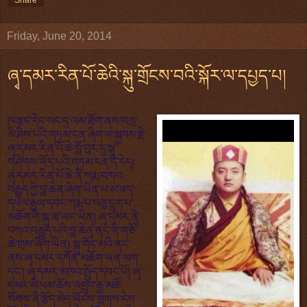
Friday, June 20, 2014
ཞྭ་དམར་རིན་པོ་ཆེའི་སྐུ་གྲོངས་བའི་སྐོར་ལ་དཔྱད་པ།
ཁ་རྩང་དེང་སང་དྲ་ལམ་ཐོག་ནས་བཀྲ་
མི་ཤིས་པའི་གཏམ་ངན་ཞིག་ལ་སྐྱབས་རྗེ་
ཞྭ་དམར་རིན་པོ་ཆེ་བློ་བུར་དུ་སྐུ་
གཤེགས་ཡོད་པའི་གཏམ་ངན་དེ་རེད།
ཞྭ་དམར་རིན་པོ་ཆེ་ནི་ཀརྨ་བཀའ་
བརྒྱུད་ཀྱི་བླ་ཆེན་ཞིག་ཡིན་པ་མ་ཟད་
དཔལ་རྒྱལ་དབང་ཀརྨ་པ་བཅུ་དྲུག་པ་
མཆོག་གི་སྐུ་ཚ་ཡང་ཡིན། ཞྭ་དམར་ནི་
བཀའ་བརྒྱུད་པའི་བླ་ཆེན་ནང་གི་གཙོ་
ཆེ་གྲས་ཞིག་ཡིན། སྐུ་གོང་མའི་ནང་
ནས་ཞྭ་དམར་དཀོན་མཆོག་ཡན་ལག་
དང་། ཞྭ་དམར་མཁའ་སྤྱོད་དབང་པོ། ཞྭ་
དམར་མི་ཕམ་ཆོས་འགྲུབ་རྒྱ་མཚོ་
སོགས་ནི་རྩོད་མེད་ཡོངས་གྲགས་ངེས་