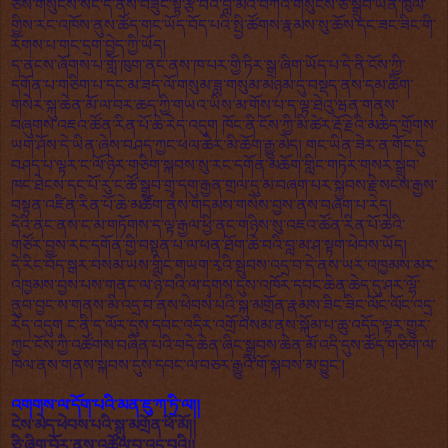
ཅེས་གསུངས་སོང་དེ་ནས་བཟུང་སྟེ་རྩ་བའི་བླ་མའི་བཀའ་གསུངས་ཅི་སྒྲུབ་ཡིན་ཁུལ་
གྱིས་རང་འཁོས་ནུས་ཚོད་གང་ཡོད་བོད་པའི་སྤྱི་ཚོགས་རྣམས་སུ་ཆོས་དང་ཟང་ཟིང་གི་
རོགས་པ་གང་དྲག་བྱེད་ཀྱི་ཡོད།
ད་ནངས་ཞོགས་པ་གློ་ཁུག་ནང་ནས་ཁ་པར་གྱི་ཏིར་སྒྲ་ཞིག་ཡོད་པ་དེ་ནི་ངོས་ཀྱི་
དགོན་པ་གཅིག་པ་དང་མ་ཟད་ལོ་གསུམ་ཟླ་གསུམ་མཉམ་དུ་བསྡད་ནས་དམ་ཚིག་
གསེར་སྐུ་ཆེན་མོ་ལ་བར་ཆད་ཀྱི་གཡའ་ཡིས་མ་གོས་པ་ད་ལྟ་ཐེའུ་ཝན་གནས་
བཞུགས་འཇའ་ཚོན་རིན་པོ་ཆེ་རེད་འདུག ཁོང་ནི་ངོས་ཀྱི་མི་ཚེར་རྡོ་རྗེའི་མཆེད་གྲོགས་
ཡག་ཤོས་དེ་ཡིན་ཞེས་བཤད་ཀྱང་ཕལ་ཆེར་མི་ཆོག་རྒྱུ་མེད། གང་ཡིན་ཟེར་ན་གོང་དུ་
བཤད་པ་ལྟར་ང་ལོ་ཉེར་གཅིག་སྐབས་སུ་རང་དགོན་མཆོག་གླིང་གཏེར་གསར་སྒྲུབ་
ཁང་ཐེངས་དང་པོ་རུ་ང་ཚོ་སྒྲུབ་གྲྭ་དགུ་རྒྱན་གྲལ་དུ་མ་བཞག་པར་སྐྱབས་རྗེ་སངས་རྒྱས་
བསྟན་འཛིན་རིན་པོ་ཆེ་མཆོག་ནས་གདམས་གསེས་བྱས་ནས་བཞག་པ་རེད།
དེའི་ནང་ནས་ང་མ་གཏོགས་ད་ལྟ་རྒྱལ་ཕྱི་ནང་གཉིས་སུ་འཇའ་ཚོན་རིན་པོ་ཆེའི་
གཙོར་བྱས་རང་དགོན་གྱི་བསྟན་པ་ལ་ཕན་ཐོག་ཆེ་བའི་བླ་མ་ཤ་སྟག་ཕེབས་ཡོད།
དེ་རིང་བོད་སྒར་བསམ་ཡས་གླིང་གཡག་རྭའི་སྦུབས་འདྲ་བ་དེ་ནས་ཡར་འཁྱམས་མར་
འཁྱམས་བྱས་པས་གནང་ལ་ཉེ་བའི་ལ་དྭགས་དུས་འཁོར་དབང་ཆེན་ཆེད་དུ་ཤར་ལྷོ་
ནུབ་བྱང་ས་གནས་མི་འདྲ་བ་ནས་ཕེབས་པའི་སྐུ་མགྲོན་རྣམས་ཟིང་ཟིང་ལོང་ལོང་འདྲ་
རེད་འདུག ང་ནི་ད་ལོར་དུས་དབང་འདིར་འགྲོ་བསམ་ནས་སྐོམ་པ་ཆུ་འདོད་ལྟར་གྱུར་
ཀྱང་ངོས་ཀྱི་འཚོགས་བཞིན་པའི་བདེ་ཆེན་ཞིང་སྒྲུབས་ཆེན་མོ་འདི་དུས་ཚོད་གཅིག་ལ་
ཁེལ་ནས་གནས་སྐབས་དུས་དབང་ལ་བཅར་རྒྱུའི་གོ་སྐབས་མ་བྱུང་།
འགགས་ལ་དོག་པའི་མན་ཇུ་ཀ་ཏྲི་ལ།།
ངེས་མེད་ཕེབས་པའི་སྐུ་མགྲོན་ཕོ་མོ།།
ཅི་ཞིག་བོར་ནས་འཚོལ་བ་འདྲ་བའི།།