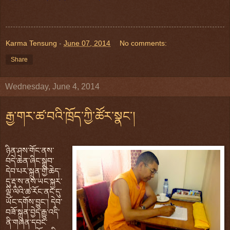
Karma Tensung
-
June 07, 2014
No comments:
Share
Wednesday, June 4, 2014
རྒྱ་གར་ཚ་བའི་ཁྲོད་ཀྱི་ཚོར་སྣང་།
ཉིན་ཤས་གོང་ནས་
བདེ་ཆེན་ཞིང་སྒྲུབ་
དེབ་པར་སྐྲུན་གྱི་ཆེད་
དུ་རྡ་ས་ནས་ཡང་སྐྱར་
ལྡི་ལིའི་ཚ་རོང་ནང་དུ་
ཡོང་དགོས་བྱུང་། དེབ་
བཟོ་སྐྲུན་བྱེད་རྒྱུ་འདི་
ནི་གཞན་དབང་