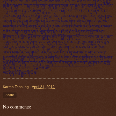
ཞེས་པའི་མི་མང་ཁྲི་གཅིག་ཙམ་ཤོང་ཚད་ཅན་གྱི་རྩེད་ཁང་ཆེན་པོ་ཞིག་གི་ནང་དུ་སྔ་དྲོ་
ཆུ་ཚོད་བརྒྱད་པའི་སྐབས་སུ་དགའ་ལྡན་ཐུབ་བསྟན་དར་རྒྱས་གླིང་ནས་ཞི་ལྟར་གསོལ་
འདེབས་ཞུས་པ་ལྟར་འཇིགས་བྱེད་ཀྱི་དངོས་བཞིའི་བཀའ་དབང་རིམ་བཞིན་རིགས་
ལྔའི་དབང་ཆུ། ཅོད་པཎ། རྡོ་རྗེ། དྲིལ་བུ། མིང་དབང་བཅས་རྣམ་སྣང་། རིན་འབྱུང་། སྣང་
མཐའ། དོན་འགྲུབ། མི་བསྐྱོད་པ། རིགས་ལྔའི་དབང་གིས་འགོ་འཛུགས་གནང་སོང་།
དབང་གནང་བའི་སྐབས་སུ་དབང་དོན་རྣམས་གསེས་བཀྲོལ་གནང་ནས་མཐར་དབང་
བཞི་པའི་སྐབས་སུ་གཉུག་མ་ལྷན་ཅིག་སྐྱེས་པའི་ཡེ་ཤེས་ཉིད་རང་གི་མྱོང་གོམས་
རྟོགས་གསུམ་གྱིས་སྒོམས་དང་སྦྲགས་ནས་ངོ་སྤྲོད་གནང་སོང་བས་ལས་ངན་སྐལ་ཆད་
རེ་ཟུང་ཡིན་ན་མ་གཏོགས་དབང་དོན་ཅིག་ཆར་དུ་ངོ་མ་འཕྲོད་ཀྱང་མཛུབ་མོ་རི་སྟོན་
དཔེ་ལྟར་དུ་དབང་དོན་ལ་ངེས་ཤེས་ཀྱི་མོས་བློའི་བག་ཆགས་བཟང་པོ་རེ་མི་ཐེབས་
མཁན་ཕལ་ཆེར་མེད་ཤས་ཆེ། རང་ཉིད་ལ་མཚོན་ན་བུམ་པ་ལག་ཏུ་བཟུང་མཁན་
སྔགས་ཀྱི་རྡོ་རྗེ་སློབ་དཔོན་ཚད་ལྡན་ཞིག་མི་ཤེས་ཀྱང་། སོ་བྱང་སྔགས་གསུམ་གྱི་སྐབས་
སུ་རྡོ་རྗེ་སློབ་དཔོན་གང་འདྲ་དགོས་མིན་དང་དེའི་མདུན་ནས་དབང་ཞུ་ཤེས་མཁན་གྱི་
སློབ་མ་ཞིག་ཤེས་པས། དེ་སྔ་ཕན་ཆོད་་་་་་་་་་་་་་་་་་་་་་་་་་་་་་་་་་་་་་་་་་་་་་་་་་་་
སང་ཉིན་འཕྲོ་སྐྱང་གི་ཡིན།
Karma Tensung
-
April 21, 2012
Share
No comments: