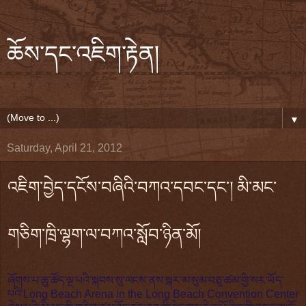
ཆོས་དང་འཇིག་རྟེན།
▼
Saturday, April 21, 2012
འཇིག་བྱེད་དངོས་བཞིའི་བཀའ་དབང་དང་། མི་མང་
གཅིག་ཁྲི་ལྷག་ལ་བཀའ་སློབ་ཉིན་མོ།
ཞོགས་པ་ཆུ་ཚོད་ལྔ་པའི་སྐབས་སུ་ལངས་ནས་སྐར་མ་སུམ་བཅུ་ཚམ་གྱི་སར་ཡོད་
པའི་Long Beach Arena in the Long Beach Convention Center