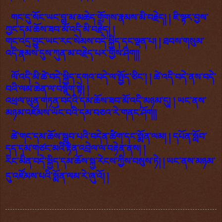
གང་དུ་སོང་ཡང་བླ་མ་མཆེད་གྲོགས་རྣམས་མི་བརྗེད། ། ཇི་ལྟར་བྱས་
ཀྱང་དམ་ཆོས་ཟབ་མོ་འདི་མི་བརྗེེད། །
གང་འདྲ་བྱུང་ཡང་རང་སེམས་བདེ་སྐྱིད་དང་ལྡན་པ། ། ཐབས་གསུམ་
འདི་རྣམས་དུས་ཀུན་མ་བརྗེད་པར་གྱིས་ཤིག།།
ལོ་འདི་མི་ཚེ་བདེ་སྐྱིད་དགའ་བདེ་ལ་སྤྱོད་ཅིང་། ། ཚེ་འདི་བདེ་ནས་བདེ་
བའི་ལམ་ཆེན་ལ་བསྙེག་སྟེ། །
འཕྲལ་ཡུན་གཏན་བདེའི་དམ་ཆོས་ཟབ་མོ་འདི་མཉམ་དུ། ། ཡང་ནས་
མཉམ་འཛོམས་ཡོང་བའི་དམ་བཅའ་རེ་གནང་ཤོག།།
ཚེ་གང་དམ་ཆོས་སྒྲུབ་པའི་བདེན་ཚིག་དང་སྨོན་ལམ། ། དཔོན་སློབ་
དད་དམ་གཙང་མའི་རྟེན་འབྲེལ་ལ་བརྟེན་ནས། །
རིང་མིན་བདེ་སྐྱིད་དམ་ཆོས་སྐྱ་རེངས་ཀྱིས་བསུས་ཏེ། ། ཡང་ནས་མཉམ་
དུ་འཛོམས་པའི་སྨོན་ལམ་རེ་ཞུ་འོ། །