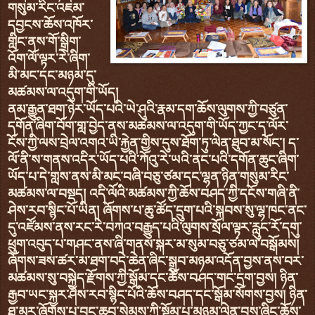
གསུམ་རིང་འཇམ་
དབྱངས་ཆོས་འཁོར་
གླིང་ནས་གོ་སྒྲིག་
འོག་ལོ་ལྟར་རེ་ཞིག་
མི་མང་དང་མཉམ་དུ་
མཚམས་ལ་འདུག་གི་ཡོད།
ནམ་རྒྱུན་ཐག་ཉེར་ཡོད་པའི་ཡེ་ཤུའི་རྣམ་དག་ཆོས་ལུགས་ཀྱི་བཙུན་
དགོན་ཞིག་བོག་གླ་བྱེད་ནས་མཚམས་ལ་འདུག་གི་ཡོད་ཀྱང་ད་ལོར་
ངོས་ཀྱི་ལས་བྲེལ་འགའ་ཡི་རྐྱེན་གྱིས་དུས་ཐོག་ཏུ་ལེན་ཐུབ་མ་སོང་། ད་
ལོ་ནི་ས་གནས་འདིར་ཡོད་པའི་ཀོའུ་རེ་ཡའི་ནང་པའི་དགོན་ཆུང་ཞིག་
ཡོད་པ་དེ་གླས་ནས་མི་མང་བཞི་བཅུ་ཙམ་དང་ལྷན་ཉིན་གསུམ་རིང་
མཚམས་ལ་བསྡད། འདི་ལོའི་མཚམས་ཀྱི་ཆོས་བཤད་ཀྱི་དངོས་གཞི་ནི་
ཤེས་རབ་སྙིང་པོ་ཡིན། ཞོགས་པ་ཆུ་ཚོད་དྲུག་པའི་སྐབས་སུ་ལྷ་ཁང་ནང་
དུ་འཛོམས་ནས་རང་རེ་བཀའ་བརྒྱུད་པའི་ལུགས་སྲོལ་ལྟར་རླུང་རོ་དགུ་
ཕྲུག་འབུད་པ་གཤང་ནས་ཞི་གནས་སྐར་མ་སུམ་བཅུ་ཙམ་ལ་བསྒོམས།
ཞོགས་ཟས་ཚར་མ་ཐག་བདེ་ཆེན་ཞིང་སྒྲུབ་མཉམ་འདོན་བྱས་ནས་བར་
མཚམས་སུ་བསྐྱེད་རྫོགས་ཀྱི་སྒོམ་དང་ཆོས་བཤད་གང་དྲག་བྱས། ཉིན་
རྒྱབ་ཡང་སྐྱར་ཤེས་རབ་སྙིང་པོའི་ཆོས་བཤད་དང་སྒོམ་སོགས་བྱས། ཉིན་
ཐ་མར་ཞོགས་པ་བྱང་ཆུབ་སེམས་ཀྱི་སྡོམ་པ་མཉམ་ལེན་བྱས་ཞིང་ཆོས་