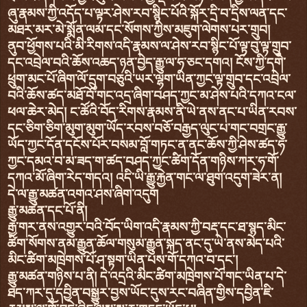
ཞུ་རྣམས་ཀྱི་འདོད་པ་ལྟར་ཤེས་རབ་སྙིང་པོའི་སྐོར་དྲི་བ་དྲིས་ལན་དང་
མཐར་མར་མེ་སྨོན་ལམ་དང་སོགས་ཀྱིས་མཇུག་ལེགས་པར་གྲུབ།
ནུབ་ཕྱོགས་པའི་མི་རིགས་འདི་རྣམས་ལ་ཤེས་རབ་སྙིང་པོ་ལྟ་བུ་ལྟ་གྲུབ་
དང་འབྲེལ་བའི་ཆོས་འཆད་ཉན་བྱེད་རྒྱུ་ལ་ཧ་ཅང་དགའ། ངོས་ཀྱི་དགེ་
ཕྲུག་མང་པོ་ཞིག་ལོ་དྲུག་བཅུའི་ཡར་ལྷག་ཡིན་ཀྱང་ལྟ་གྲུབ་དང་འབྲེལ་
བའི་ཆོས་ཚད་མཐོ་བོ་གང་འདྲ་ཞིག་བཤད་ཀྱང་མ་ཤེས་པའི་དཀའ་ངལ་
ཕལ་ཆེར་མེད། ང་ཚོའི་བོད་རིགས་རྣམས་ནི་ཡེ་ནས་ནང་པ་ཡིན་རབས་
དང་ཅིག་ཅིག་མུག་མུག་ཡོད་རབས་བཅོ་བརྒྱད་ལུང་པ་གང་བགྲང་རྒྱུ་
ཡོད་ཀྱང་དོན་དངོས་པོར་བསམ་བློ་གཏང་ན་ནང་ཆོས་ཀྱི་ཤེས་ཚད་ཧ་
ཀྱང་དམའ་བ་མ་ཟད་ག་ཚད་བཤད་ཀྱང་ཚིག་དོན་གཉིས་ཀར་ཧ་གོ་
དཀའ་མོ་ཞིག་རེད་གདའ། འདི་ཡི་རྒྱུ་རྐྱེན་གང་ལ་ཐུག་འདུག་ཟེར་ན།
དེ་ལ་རྒྱུ་མཚན་འགའ་ཤས་ཞིག་འདུག
རྒྱུ་མཚན་དང་པོ་ནི།
རྒྱ་གར་ནས་འགྱུར་བའི་བོད་ཡིག་འདི་རྣམས་ཀྱི་བརྡ་དང་ཐ་སྙད་མིང་
ཚིག་སོགས་ནམ་རྒྱུན་ཆོལ་གསུམ་རྒྱུན་སྐད་ནང་དུ་ཡེ་ནས་མེད་པའི་
མིང་ཚིག་མཁྲེགས་པོ་ཤ་སྟག་ཡིན་པས་གོ་དཀའ་བ་དང་།
རྒྱུ་མཚན་གཉིས་པ་ནི། དེ་འདྲའི་མིང་ཚིག་མཁྲེགས་པོ་གང་ཡིན་པ་དེ་
ཐད་ཀར་དུ་དབྱིན་བསྒྱུར་བྱས་ཡོང་དུས་རང་བཞིན་གྱིས་དབྱིན་ཇི་