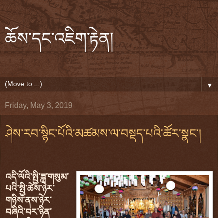
ཆོས་དང་འཇིག་རྟེན།
▼
Friday, May 3, 2019
ཤེས་རབ་སྙིང་པོའི་མཚམས་ལ་བསྡད་པའི་ཚོར་སྣང་།
འདི་ལོའི་སྤྱི་ཟླ་གསུམ་
པའི་སྤྱི་ཚེས་ཉེར་
གཉིས་ནས་ཉེར་
བཞིའི་བར་ཉིན་