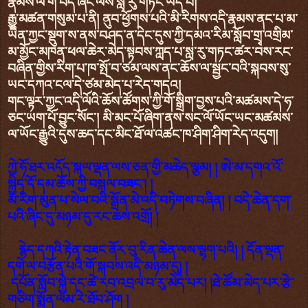
རྣམས་ལ་གོ་བདེ་ཞིང་ལས་སླ་རུ་གཏང་ཡོད་པ།
རྒྱུ་མཚན་གསུམ་པ་ནི། ནུབ་ཕྱོགས་པའི་མི་རིགས་འདི་རྣམས་ནང་པ་མ་
ཡིན་ཀྱང་སྡུག་ས་ནས་བཤད་ན་དེང་དུས་ཀྱི་དམའ་རིམ་སློབ་གྲྭ་འགྲིམ་
མ་མྱོང་མཁན་ཕལ་ཆེར་མེད་སྟབས་ཀླད་པ་སླ་རུ་གཏང་ཚར་བས་རང་
བཞིན་གྱིས་རིག་པ་ཁ་སྤོ་བ་ཙམ་ལས་ནང་ཆོས་ལ་སྦྱང་བའི་སྐབས་སུ་
ཡང་དཀའ་ངལ་དེ་ཙམ་མེད་པ་རེད་གདའ།
གང་ལྟར་ཀྱང་འདི་ལོའི་ཆོས་ཚོགས་ཀྱི་གོ་སྒྲིག་བྱས་པའི་མཚམས་དེ་ཧ་
ཅང་ཡག་པོ་བྱུང་སོང་། མི་མང་པོ་ཞིག་ནས་སང་ལོ་ཡོང་ཡང་མཚམས་
ལ་ཡོང་རྒྱུའི་དུས་ཆད་དང་མིང་ཐོ་ལ་འཚང་ཁ་ཤིག་ཤིག་རེད་འདུག།
ཀྱེ་ཧོ་ཐར་འདོད་སྐལ་ལྡན་ལས་ཅན་གྱི་མཆེད་ལྕམ། ། ཨེ་མ་དགའ་འོ་
སྐྱིད་དོ་དམ་ཆོས་ཀྱི་བསྐལ་བཟང་། །
མ་རིག་མུན་པ་སེལ་བའི་སྒྲོན་མེ་འདི་བཏེགས་བཞིན། ། བདེ་ཆེན་དག་
པའི་ཞིང་དུ་མཉམ་དུ་རང་ཆས་འགྲོ། །
རྙེད་དཀའི་རྟེན་བཟང་ནོར་བུ་རིན་ཆེན་ལས་ལྷག་པའི། ། དོན་ལྡན་
དགེ་ལ་བརྩོན་པའི་གོ་སྐབས་འདི་མཉམ་དུ། །
དཔོན་སློབ་སྐྱེ་དང་ཚེ་རབ་འབྲལ་བ་རུ་མེད་པར། །ཐེ་ཚོམ་མེད་པར་རྩེ་
གཅིག་སྨོན་ལམ་རེ་ཐོབ་ཤོག །