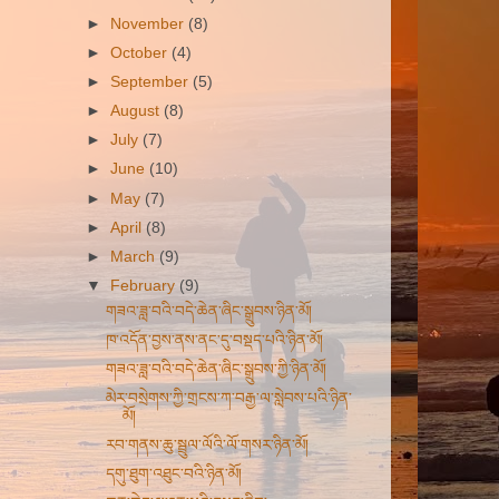
►
November
(8)
►
October
(4)
►
September
(5)
►
August
(8)
►
July
(7)
►
June
(10)
►
May
(7)
►
April
(8)
►
March
(9)
▼
February
(9)
གཟའ་ཟླ་བའི་བདེ་ཆེན་ཞིང་སྒྲུབས་ཉིན་མོ།
ཁ་འདོན་བྱས་ནས་ནང་དུ་བསྡད་པའི་ཉིན་མོ།
གཟའ་ཟླ་བའི་བདེ་ཆེན་ཞིང་སྒྲུབས་ཀྱི་ཉིན་མོ།
མེར་བསྲེགས་ཀྱི་གྲངས་ཀ་བརྒྱ་ལ་སླེབས་པའི་ཉིན་
མོ།
རབ་གནས་ཆུ་སྦྲུལ་ལོའི་ལོ་གསར་ཉིན་མོ།
དགུ་ཐུག་འཐུང་བའི་ཉིན་མོ།