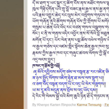
དེ་མ་ཐག་ཏུ་ཡང་སྐྱར་དྲ་ཚིག་ངོས་ནས
་
མཐོང་གསལ་ལྟར
ཁུལ་ཀིརྟི་དགོན་པའི་གྲ
ྭ་བློ་བཟང་རྣམ་རྒྱལ་
ན
ས་རྒྱ་ནག
པའི་རྣམ་འགྱུར་ཆེད་རང་ལུས་མེར་བསྲེགས་གཏངས་
ཡོག་
གཞོན་ནུ
འི་ཚོགས་གཞོན་
ངོས་ཀྱི་གྲོགས་པོ་མ
གསུམ་པ་ཆེན་པོའི་བོད་རང་བཙན་གསལ་བསྒྲགས་གནང་
སོང་། ང་
ནི་ས་ག
ནས་འདིར་འབྱོར་ནས་སོ་སོའི་
བློ་མཐུན
མག
ན་པོ་དང་། པོར་ལེན་ནས་པདྨ་ཆོས་འཕེལ་གཉིས་
ལ་རྒྱལ་གཅེས་དང་འཛམ་གླིང་སྟོབས་ཆེན་རྒྱལ་ཁབ་ས
རྣམས་ཀྱིས་
རྒྱལ་ཁབ་དང་གཞུང་ཚབ
ས
་
སོགས་ཀྱི་སྒོ་
འདྲ་ལངས་བྱུང་།
ཁ་སང་ཀ་རྩོམ་གྱི་འཕྲོ།
ཞྭ་མོའི་དབྱིབས་མདོག་ཙམ་ལ་བསྟན་རྩ་རང་འཛིན་ཅིང
ཟ་ཉལ་སྤྱོད་སོགས་འཇིག་རྟེན་ཐ་མལ་ལས་སྡུག་པ།།
འ་ཅག་བོད་བསྟན་བདག་པོ་ང་འདྲ་ཡི་སེར་གཟུགས།།
ཡ་མ་རཱ་ཛའི་མདུན་ནས་བྲོས་ས་འདྲ་ཡོད་དམ།།
དེ་རི
ང་གི་སེམས་སྐྱོ་བའི་མིག་ཆུའི་ཉིན་
ཐོ་དེ་གཏངས་
By Khenpo Karten Rinpoche
Karma Tensung
-
Fe