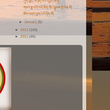
ཀུན་གླེང་ལ་ཉན་པའི་དཔྱད་ཞིབ།
གཟའ་ཟླ་བའི་བདེ་ཆེན་ཞིང་སྒྲུབས་ཀྱི་ཉིན་མོ།
ཆོས་བཤད་བྱས་པའི་ཉིན་མོ།
►
January
(5)
►
2012
(103)
►
2011
(46)