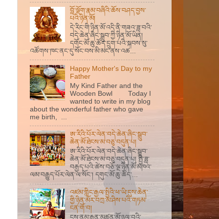
བློ་ལྡོག་རྣམ་བཞིའི་ཆོས་བཤད་བྱས་
པའི་ཉིན་མོ།
དེ་རིང་གི་ཉིན་མོ་འདི་ནི་གཟའ་ཟླ་བའི་
བདེ་ཆེན་ཞིང་སྒྲུབ་ཀྱི་ཉིན་མོ་ཡིན།
དགོང་མོ་ཆུ་ཚོད་དྲུག་པའི་སྐབས་སུ་
འཚོགས་ཁང་ནང་དུ་སོང་བས་མི་མང་ནས་འཚ...
Happy Mother's Day to my
Father
My Kind Father and the
Wooden Bowl Today I
wanted to write in my blog
about the wonderful father who gave
me birth, ...
ཨ་རིའི་པོར་ལེན་བདེ་ཆེན་ཞིང་སྒྲུབ་
ཆེན་མོ་ཐེངས་མ་བཅུ་བདུན་པ།
ཨ་རིའི་པོར་ལེན་བདེ་ཆེན་ཞིང་སྒྲུབ་
ཆེན་མོ་ཐེངས་མ་བཅུ་བདུན་པ། སྤྱི་ཟླ་
བརྒྱད་པའི་ཚེས་བཅོ་ལྔ་ཉིན་མོ་མཁའ་
ལམ་བརྒྱུད་པོར་ལེན་ལ་སོང་། དགུང་མོ་ཆུ་ཚོད་...
འཛམ་གླིང་རྒྱལ་སྤྱིའི་ཕ་ཡི་དུས་ཆེན་
གྱི་ཉིན་མོར་བཀྲ་མ་ཤིས་པའི་གཏམ་
ངན་གོ་བ།
ངས་ནམ་རྒྱུན་མཚན་མོ་ཉལ་བའི་