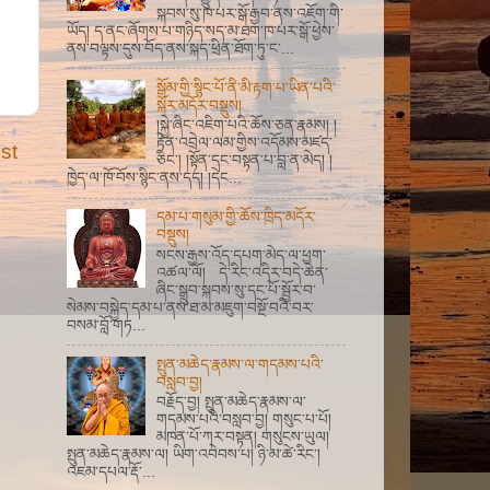
སྐབས་སུ་ཁ་པར་སྒོ་རྒྱབ་ནས་འཇོག་གི་
ཡོད། ད་ནང་ཞོགས་པ་གཉིད་སད་མ་ཐག་ཁ་པར་སྒོ་ཕྱེས་
ནས་བལྟས་དུས་བོད་ནས་སྐད་ཕྲིན་ཐོག་ཏུ་ང་...
སྒོམ་གྱི་སྙིང་པོ་ནི་མི་རྟག་པ་ཡིན་པའི་
སྐོར་མདོར་བསྡུས།
།སྐྱེ་ཞིང་འཇིག་པའི་ཆོས་ཅན་རྣམས། །
རྟེན་འབྲེལ་ལམ་གྱིས་འདོམས་མཛད་
st
ཅིང་། །སྟོན་དང་བསྟན་པ་བླ་ན་མེད། །
ཁྱེད་ལ་ཁོ་བོས་སྙིང་ནས་དད། །དེང...
དམ་པ་གསུམ་གྱི་ཆོས་ཁྲིད་མདོར་
བསྡུས།
སངས་རྒྱས་འོད་དཔག་མེད་ལ་ཕྱག་
འཚལ་ལོ། དེ་རིང་འདིར་བདེ་ཆེན་
ཞིང་སྒྲུབ་སྐབས་སུ་དང་པོ་སྦྱོར་བ་
སེམས་བསྐྱེད་དམ་པ་ནས་ཐ་མ་མཇུག་བསྔོ་བའི་བར་
བསམ་བློ་གཏ...
སྤུན་མཆེད་རྣམས་ལ་གདམས་པའི་
བསླབ་བྱ།
བརྗོད་བྱ། སྤུན་མཆེད་རྣམས་ལ་
གདམས་པའི་བསླབ་བྱ། གསུང་པ་པོ།
མཁན་པོ་ཀར་བསྟན། གསུངས་ཡུལ།
སྤུན་མཆེད་རྣམས་ལ། ཡིག་འབེབས་པ། ཉི་མ་ཚེ་རིང་།
འཇམ་དཔལ་རྡོ་...