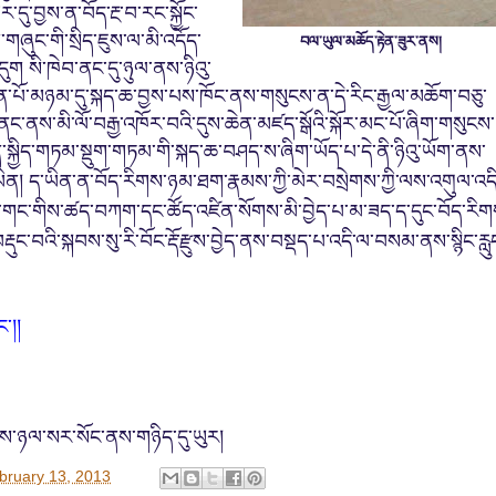
་དུ་བྱས་ན་
བོད་རྔ་བ་རང་
སྐྱོང་
་གཞུང་གི་སྲིད་ཇུས་ལ་མི་འདོད་
བལ་ཡུལ་མཆོད་རྟེན་ཟུར་ནས།
འདུག
སི་ཁེབ་ནང་དུ་
ཉུལ་
ནས་ཉིའུ་
གོན་པོ་མཉམ་དུ་སྐད་ཆ་བྱས་པས་ཁོང་ནས་གསུངས་ན་དེ་རིང་རྒྱལ་མཆོག་བཅུ་
ནས་མི་ལོ་བརྒྱ་འཁོར་བའི་དུས་ཆེན་མཛད་སྒོའི་སྐོར་མང་པོ་ཞིག་གསུངས་
་
སྐྱིད་གཏམ་སྡུག་གཏམ་གི་སྐད་ཆ་བཤད་ས་ཞིག་ཡོད་པ་དེ་ནི་ཉི
འུ་ཡོག་ནས་
ད་ཡིན་ན
་བོད་རིགས་ཉམ་ཐག་རྣམས་ཀྱི་མེར་བསྲེགས་ཀྱི་ལས་འགུལ་འདི
ཡིན།
ུ་གང་གིས་ཚད་
བཀག་དང་ཚོད་འཛིན་སོགས་མི་བྱེད་པ་
མ་
ཟད་ད་དུང་བོད་རིག
བརྡུང་བའི་སྐབས་སུ་རི་བོང་རྡོ་རྫུས་བྱེད་ནས་
བསྡ
ད་པ་འདི་ལ་བསམ་ནས་སྙིང་རླུ
་།།
ནས་ཉལ་སར་སོང་ནས་གཉིད་དུ་ཡུར།
bruary 13, 2013