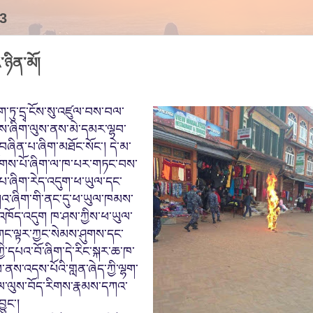
3
་ཉིན་མོ།
ུ་དྲྭ་ངོས་སུ་འཛུལ་བས་བལ་
ིགས་ཞིག་ལུས་ནས་མེ་དམར་ལྷབ་
་བཞིན་པ་ཞིག་མཐོང་སོང་། དེ་མ་
ྲོགས་པོ་
ཞིག་ལ་ཁ་པར་གཏང་བས་
ྭ་པ་ཞིག་རེད་འ
དུག་
ཕ་ཡུལ་དང་
གའ་ཞིག་གི་ནང་དུ་ཕ་ཡུལ་ཁམས་
འཁོད་འདུག ཁ་ཤས་ཀྱིས་ཕ་ཡུལ་
 གང་ལྟར་ཀྱང་སེམས་ཤུགས་དང་
ྱི་དཔའ་བོ་ཞིག་དེ་རིང་སྐར་ཆ་ཁ་
སམ་ནས་འདས་པོ
འི་གླན་
ཞེ
ད
་
ཀྱི་ལྷག་
ུལ་ལུས་བོད་རིགས་རྣམས་དཀའ་
བྱུང་།