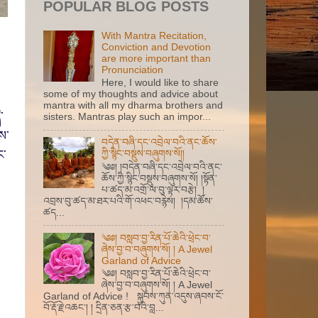
POPULAR BLOG POSTS
With Mantra Recitation,
Conviction and Devotion
are more important than
Pronunciation
Here, I would like to share
some of my thoughts and advice about
mantra with all my dharma brothers and
་
sisters. Mantras play such an impor...
ས་
བདེན་བཞི་དང་འབྲེལ་བའི་ནང་ཆོས་
ང་
ཀྱི་སྙིང་བསྡུས་བཞུགས་སོ།།
༄༅། །བདེན་བཞི་དང་འབྲེལ་བའི་ནང་
ཆོས་ཀྱི་སྙིང་བསྡུས་བཞུགས་སོ། །སྟོན་
པ་ཚད་མ་འགྲོ་ལ་བུ་ལྟར་བརྩེ། །
འབྲས་བུ་ཚད་མ་ཐར་པའི་གོ་འཕང་བརྙེས། །དམ་ཆོས་
ཚད...
༄༅། བསླབ་བྱ་རིན་པོ་ཆེའི་ཕྲེང་བ་
ཞེས་བྱ་བ་བཞུགས་སོ། ། A Jewel
Garland of Advice
༄༅། བསླབ་བྱ་རིན་པོ་ཆེའི་ཕྲེང་བ་
ཞེས་བྱ་བ་བཞུགས་སོ། ། A Jewel
Garland of Advice ! སྐྱབས་ཀུན་འདུས་ཞབས་ངོ་
བོ་རྡོ་རྗེ་འཆང་། ། དྲིན་ཅན་རྩ་བའི་བླ...