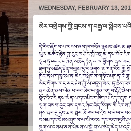
WEDNESDAY, FEBRUARY 13, 201
མེར་བསྲེགས་ཀྱི་གྲངས་ཀ་བརྒྱ་ལ་སླེབས་པའི
དེ་རིང་ཞོགས་པ་ལངས་ནས་ཁ་འདོན་རྣམས་ཚར་མ་ཐག་ཏ
ཡུལ་མཆོད་རྟེན་བྱ་རུང་ཁ་ཤོར་གྱི་འགྲམ་ནས་བོད་ར
ལྷབ་ཏུ་འབར་བཞིན་མཆོད་རྟེན་ལ་ཁ་ཕྱོགས་
ནས་ལང
ཐག་ཏུ་མཆོད་
རྟེན་འགྲམ་དུ་བཞུགས་མཁན་
ངོས་ཀྱི་ག
ཁོང་ནས་གསུངས་ན་
མེར་བསྲེགས་གཏོང་མཁན་དེ་གྲ
མིང་སོགས་གང་ཡང་ཤེས་ཀྱི་མི་འདུག་ཟེར། དྲ
ྭ་ཚིག་འ
ནང་ཆེན་ནས་ཡིན་པ་དང་མིང་ལ་ལྷུན་འགྲུབ་རྡོ་རྗེ་
ཞེས་
སྟོད་དིང་རི་ནས་ཡིན་པ་དང་མིང་གཅིག་པ་རེད་འདུག
ལྷག་བསམ་དུང་བས་དཀར་ཞིང་
བོད་རིགས་མི་རིགས་ཀ
ཤས་ནང་དུ་རུས་ཐལ་སྦར་མོ་གང་ལ་རྗེས་པ་དེ་ལ་བ
བསམ་དང་སེམས་ཤུགས་ལ་ཡི་རངས་དང་རང་འདྲ
འི་ཤ
སྡུག་ལ་བསམ་ནས་སེམས་
ལ
་
སྐྱོ་བ་ལ་ཚད་མེད་པ་འདྲ་