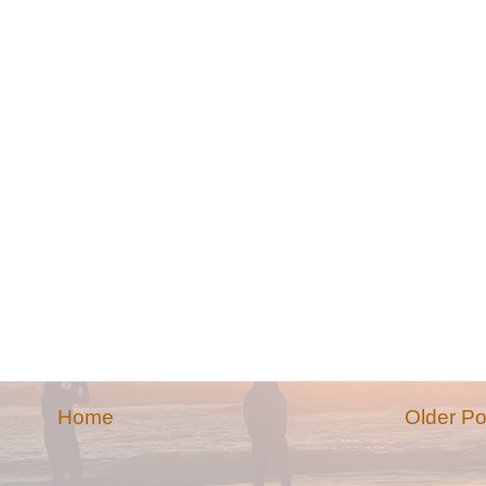
Home
Older Po