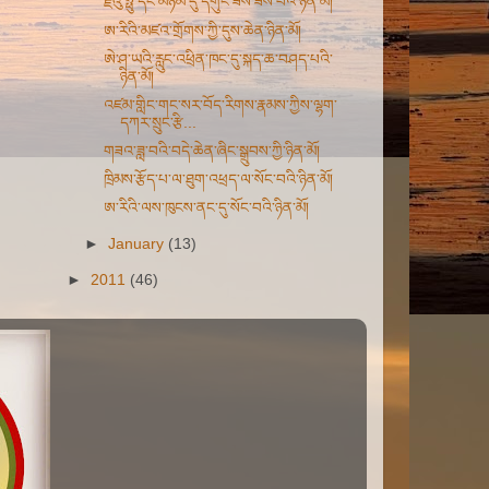
རྗེའུ་ཧྥུ་དང་མཉམ་དུ་དགུང་ཟས་ཟོས་པའི་ཉིན་མོ།
ཨ་རིའི་མཛའ་གྲོགས་ཀྱི་དུས་ཆེན་ཉིན་མོ།
ཨེ་ཤ་ཡའི་རླུང་འཕྲིན་ཁང་དུ་སྐད་ཆ་བཤད་པའི་
ཉིན་མོ།
འཛམ་གླིང་གང་སར་བོད་རིགས་རྣམས་ཀྱིས་ལྷག་
དཀར་སྲུང་རྩི...
གཟའ་ཟླ་བའི་བདེ་ཆེན་ཞིང་སྒྲུབས་ཀྱི་ཉིན་མོ།
ཁྲིམས་རྩོད་པ་ལ་ཐུག་འཕྲད་ལ་སོང་བའི་ཉིན་མོ།
ཨ་རིའི་ལས་ཁུངས་ནང་དུ་སོང་བའི་ཉིན་མོ།
►
January
(13)
►
2011
(46)