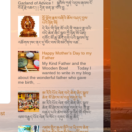
Garland of Advice ! སྐྱབས་ཀུན་འདུས་ཞབས་ངོ་
བོ་རྡོ་རྗེ་འཆང་། ། དྲིན་ཅན་རྩ་བའི་བླ...
བློ་ལྡོག་རྣམ་བཞིའི་ཆོས་བཤད་བྱས་
པའི་ཉིན་མོ།
དེ་རིང་གི་ཉིན་མོ་འདི་ནི་གཟའ་ཟླ་བའི་
བདེ་ཆེན་ཞིང་སྒྲུབ་ཀྱི་ཉིན་མོ་ཡིན།
དགོང་མོ་ཆུ་ཚོད་དྲུག་པའི་སྐབས་སུ་
འཚོགས་ཁང་ནང་དུ་སོང་བས་མི་མང་ནས་འཚ...
Happy Mother's Day to my
Father
My Kind Father and the
Wooden Bowl Today I
wanted to write in my blog
about the wonderful father who gave
me birth, ...
ཨ་རིའི་པོར་ལེན་བདེ་ཆེན་ཞིང་སྒྲུབ་
ཆེན་མོ་ཐེངས་མ་བཅུ་བདུན་པ།
ཨ་རིའི་པོར་ལེན་བདེ་ཆེན་ཞིང་སྒྲུབ་
ཆེན་མོ་ཐེངས་མ་བཅུ་བདུན་པ། སྤྱི་ཟླ་
st
བརྒྱད་པའི་ཚེས་བཅོ་ལྔ་ཉིན་མོ་མཁའ་
ལམ་བརྒྱུད་པོར་ལེན་ལ་སོང་། དགུང་མོ་ཆུ་ཚོད་...
འཛམ་གླིང་རྒྱལ་སྤྱིའི་ཕ་ཡི་དུས་ཆེན་