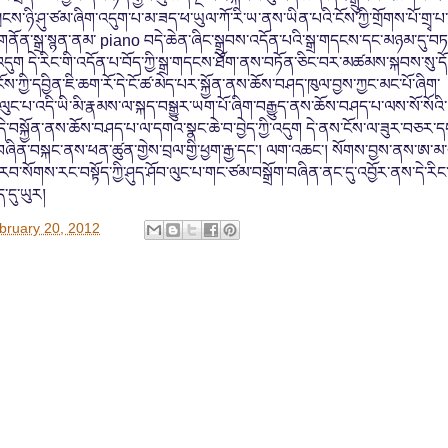
ྲངས་ཉི་ཤུ་ཙམ་ཞིག་འདུག་པ་མ་ཟད་ཕ་ཡུལ་ཀོ་རི་ཡ་ནས་ཡིན་པའི་ངོས་ཀྱི་གྲོགས་པོ་གྲྭ་པ་
་གནོན་སྒྲ་སྙན་ནམ་ piano བདེ་ཆེན་ཞིང་སྒྲུབས་འདོན་པའི་སྒྲ་གདངས་དང་མཉམ་དུ་བཏ
ི་འདུག དེ་རིང་གི་འདོན་པ་བོད་ཀྱི་སྒྲ་གདངས་ཐོག་ནས་བཏོན་ཅིང་བར་མཚམས་སྐབས་སུ་ད
ངོས་ཀྱི་དབྱིན་ཇི་ཆག་རོ་དེ་ངོ་ཚ་མེད་པར་སྐྱོན་ནས་ཆོས་བཤད་ཁུལ་བྱས་ཀྱང་མང་པོ་ཞིག་
ི་ལུང་པ་འདི་ཡི་མི་རྣམས་ལ་སྐད་བསྒྱུར་ཡག་པོ་ཞིག་བརྒྱུད་ནས་ཆོས་བཤད་པ་ལས་སོ་སོའི་
་དེ་བསྐྱོན་ནས་ཆོས་བཤད་པ་ལ་དགའ་སྣང་ཆེ་བ་བྱེད་ཀྱི་འདུག དེ་ནས་ངོས་ལ་ཟུར་བཅར་ད
ཇི་བཞིན་བསྐང་ནས་ཕན་ཚུན་གྱེས་བྲལ་གྱི་ཕྱག་རྒྱ་དང་། ལག་འཆང་། སོགས་བྱས་ནས་ཨ་མ་
བ་སོགས་རང་བསྟོད་ཀྱི་ཤུད་ཤོབ་ལུང་པ་གང་ཙམ་བསྒྲོག་བཞིན་ནང་དུ་འབྱོར་ནས་དེ་རིང་
ད་དུ་ཡུར།
bruary 20, 2012