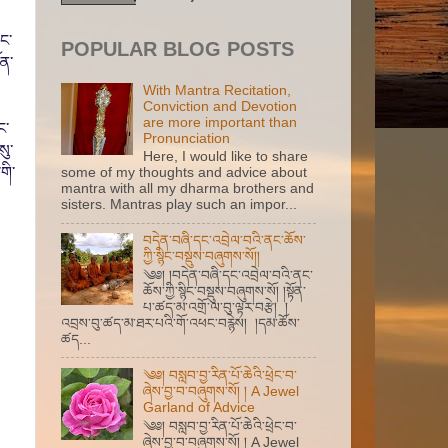
ང་
POPULAR BLOG POSTS
ོན་
With Mantra Recitation,
Conviction and Devotion
are more important than
ང་
Pronunciation
སུ་
Here, I would like to share
གི་
some of my thoughts and advice about
mantra with all my dharma brothers and
sisters. Mantras play such an impor...
བདེན་བཞི་དང་འབྲེལ་བའི་ནང་ཆོས་
ཀྱི་སྙིང་བསྡུས་བཞུགས་སོ།།
༄༅། །བདེན་བཞི་དང་འབྲེལ་བའི་ནང་
ཆོས་ཀྱི་སྙིང་བསྡུས་བཞུགས་སོ། །སྟོན་
པ་ཚད་མ་འགྲོ་ལ་བུ་ལྟར་བརྩེ། །
འབྲས་བུ་ཚད་མ་ཐར་པའི་གོ་འཕང་བརྙེས། །དམ་ཆོས་
ཚད...
༄༅། བསླབ་བྱ་རིན་པོ་ཆེའི་ཕྲེང་བ་
ཞེས་བྱ་བ་བཞུགས་སོ། ། A Jewel
Garland of Advice
༄༅། བསླབ་བྱ་རིན་པོ་ཆེའི་ཕྲེང་བ་
ཞེས་བྱ་བ་བཞུགས་སོ། ། A Jewel