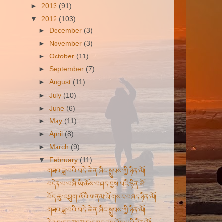
►
2013
(91)
▼
2012
(103)
►
December
(3)
►
November
(3)
►
October
(11)
►
September
(7)
►
August
(11)
►
July
(10)
►
June
(6)
►
May
(11)
►
April
(8)
►
March
(9)
▼
February
(11)
གཟའ་ཟླ་བའི་བདེ་ཆེན་ཞིང་སྒྲུབས་ཀྱི་ཉིན་མོ།
བདེན་པ་བཞི་ཡི་ཆོས་བཤད་བྱས་པའི་ཉིན་མོ།
བོད་ཆུ་འབྲུག་ལོའི་གནམ་ལོ་གསར་བཞད་ཉིན་མོ།
གཟའ་ཟླ་བའི་བདེ་ཆེན་ཞིང་སྒྲུབས་ཀྱི་ཉིན་མོ།