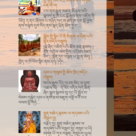
གྱི་ཉིན་མོར་བཀྲ་མ་ཤིས་པའི་གཏམ་
ངན་གོ་བ།
ངས་ནམ་རྒྱུན་མཚན་མོ་ཉལ་བའི་
སྐབས་སུ་ཁ་པར་སྒོ་རྒྱབ་ནས་འཇོག་གི་
ཡོད། ད་ནང་ཞོགས་པ་གཉིད་སད་མ་ཐག་ཁ་པར་སྒོ་ཕྱེས་
ནས་བལྟས་དུས་བོད་ནས་སྐད་ཕྲིན་ཐོག་ཏུ་ང་...
སྒོམ་གྱི་སྙིང་པོ་ནི་མི་རྟག་པ་ཡིན་པའི་
སྐོར་མདོར་བསྡུས།
།སྐྱེ་ཞིང་འཇིག་པའི་ཆོས་ཅན་རྣམས། །
རྟེན་འབྲེལ་ལམ་གྱིས་འདོམས་མཛད་
ཅིང་། །སྟོན་དང་བསྟན་པ་བླ་ན་མེད། །
ཁྱེད་ལ་ཁོ་བོས་སྙིང་ནས་དད། །དེང...
དམ་པ་གསུམ་གྱི་ཆོས་ཁྲིད་མདོར་
བསྡུས།
སངས་རྒྱས་འོད་དཔག་མེད་ལ་ཕྱག་
འཚལ་ལོ། དེ་རིང་འདིར་བདེ་ཆེན་
ཞིང་སྒྲུབ་སྐབས་སུ་དང་པོ་སྦྱོར་བ་
སེམས་བསྐྱེད་དམ་པ་ནས་ཐ་མ་མཇུག་བསྔོ་བའི་བར་
བསམ་བློ་གཏ...
སྤུན་མཆེད་རྣམས་ལ་གདམས་པའི་
བསླབ་བྱ།
བརྗོད་བྱ། སྤུན་མཆེད་རྣམས་ལ་
གདམས་པའི་བསླབ་བྱ། གསུང་པ་པོ།
མཁན་པོ་ཀར་བསྟན། གསུངས་ཡུལ།