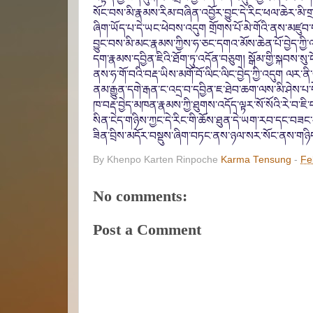
སོང་བས་མི་རྣམས་རིམ་བཞིན་འབྱོར་བྱུང་དེ་རིང་ཕལ་ཆེར་མི་ག
ཞིག་ཡོད་པ་དེ་ཡང་ཕེབས་འདུག གྲོགས་པོ་མེ་གོའི་ནས་མཛུབ
བྱུང་བས་མི་མང་རྣམས་ཀྱིས་ཧ་ཅང་དགའ་མོས་ཆེན་པོ་བྱེད་ཀྱ
དག་རྣམས་དབྱིན་ཇིའི་ཐོག་ཏུ་འདོན་བཅུག། སྒོམ་གྱི་སྐབས་སུ་
ནས་ཧ་གོ་བའི་བརྡ་ཡིས་མགོ་བོ་ལིང་ལིང་བྱེད་ཀྱི་འདུག ལར་ན
ནམ་རྒྱུན་དགེ་རྒན་ང་འདྲ་བ་དབྱིན་ཇ་ཐེབ་ཆག་ལས་མི་ཤེས་པ
ཁ་བརྡ་བྱེད་མཁན་རྣམས་ཀྱི་ཐུགས་འདོད་ལྟར་སོ་སོའི་རེ་བ་
སིན་ངེད་གཉིས་ཀྱང་དེ་རིང་གི་ཆོས་ཐུན་དེ་ཡག་རབ་དང་བཟང་ར
ཟིན་བྲིས་མདོར་བསྡུས་ཞིག་བཏང་ནས་ཉལ་སར་སོང་ནས་གཉི
By Khenpo Karten Rinpoche
Karma Tensung
-
Fe
No comments:
Post a Comment