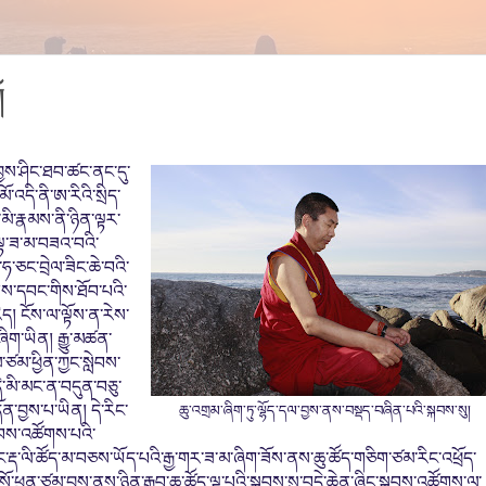
།
ས་ཤིང་ཐབ་ཚང་ནང་དུ་
་འདི་ནི་ཨ་རིའི་སྲིད་
མི་རྣམས་ནི་ཉིན་ལྟར་
་ལྟ་ཟ་མ་བཟའ་བའི་
ཅང་བྲེལ་ཟིང་ཆེ་བའི་
སྟེས་དབང་གིས་ཐོབ་པའི་
ེད། ངོས་ལ་ལྟོས་ན་རེས་
ཞིག་ཡིན། རྒྱུ་མཚན་
ཙམ་ཕྱིན་ཀྱང་སླེབས་
ེ་མི་མང་ན་བདུན་བཅུ་
ན་བྱས་པ་ཡིན། དེ་རིང་
ཆུ་འགྲམ་ཞིག་ཏུ་ལྷོད་དལ་བྱས་ནས་བསྡད་བཞིན་པའི་སྐབས་སུ།
ྲུབས་འཚོགས་པའི་
ང་རྡ་ལི་ཚོད་མ་བཅས་ཡོད་པའི་རྒྱ་གར་ཟ་མ་ཞིག་ཟོས་ནས་ཆུ་ཚོད་གཅིག་ཙམ་རིང་འཕྲོད་
གསོ་ཕྲན་ཙམ་བྱས་ནས་ཉིན་རྒྱབ་ཆུ་ཚོད་ལྔ་པའི་སྐབས་སུ་བདེ་ཆེན་ཞིང་སྒྲུབས་འཚོགས་ལ་