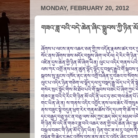
MONDAY, FEBRUARY 20, 2012
གཟའ་ཟླ་བའི་བདེ་ཆེན་ཞིང་སྒྲུབས་ཀྱི་ཉིན་མོ
ཞོགས་པ་ལངས་ནས་འཆར་ཅན་གྱི་ཁ་འདོན་རྣམས་ཚར་བར་བྱ
སོང་ནས་ཞོགས་ཟས་མདོར་བསྡུས་ཞིག་ལ་རོལ། དེ་རིང་གི་ཉིན་མོ
འཛིན་དུས་ཆེན་གྱི་ཉིན་མོ་ཞིག་ཡིན། ལུང་པ་འདིར་གནས་པའི་
ལས་ཀར་འགྲོ་ནས་ཕན་ཚུན་ལྷོད་ལྷོད་དུ་བསྡད་རྒྱུའི་གོ་སྐབས
སྐབས་སུ་རླངས་འཁོར་ནང་ནས་འགྲོ་བཞིན་དུ་བཟའ་བ་སོགས་ཧ་
ལུང་པ་འདིར་ཉིན་གཅིག་ལ་ལྷོད་དལ་དུ་བསྡད་རྒྱུ་ཡོད་པ་དེ་ནི་
གསེར་སྲང་སྟོང་གིས་མི་ཐོབ་པའི་གོ་སྐབས་བཟང་པོ་ཞིག་ཀྱང་ར
གཟའ་ཟླ་བའི་དེ་རིང་གི་ཉིན་མོ་འདི་ནི་ཡང་ཧ་ཅང་གལ་ཆེན་པོ་
གང་ཡིན་ཞེ་ན། ས་གནས་འདིར་འབྱོར་ནས་ཕལ་ཆེར་ལོ་གསུམ་
ནས་བཟུང་སྟེ་བདུན་ཕྲག་རེར་གནམ་ཆོས་འོད་དཔག་གི་ཆོ་ག་ད
དང་བརྒྱད་བཅུ་ཉུང་ན་བཅུ་ལས་མེད་ཀྱང་ཆད་མེད་དུ་མཉམ་འདོ
གི་ཉིན་མོ་འདི་ནི་གཟའ་ཟླ་བའི་འཆར་ཅན་གྱི་བདེ་ཆེན་ཞིང་སྒ
བསྐལ་བཟང་གི་ཉིན་མོ་དེ་ཉིད་ཡིན། ཉིན་གུང་ཟ་མ་རུ་འབྲས་ད
བསྟེན་གྱི་ཆེད་དུ་རྐང་འགྲོས་བྱས་ནས་ནང་དུ་འབྱོར་ཞིང་ངལ་