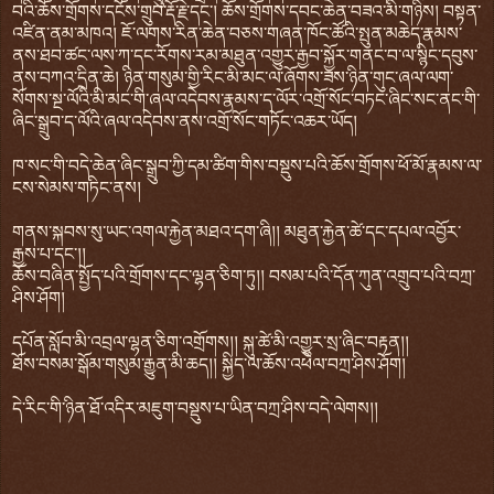
བའི་ཆོས་གྲོགས་དངོས་གྲུབ་རྡོ་རྗེ་དང་། ཆོས་གྲོགས་དབང་ཆེན་བཟའ་མི་གཉིས། བསྟན་
འཛིན་ནམ་མཁའ། ཇོ་ལགས་རིན་ཆེན་བཅས་གཞན་ཁོང་ཚོའི་སྤུན་མཆེད་རྣམས་
ནས་ཐབ་ཚང་ལས་ཀ་དང་རོགས་རམ་མཐུན་འགྱུར་རྒྱབ་སྐྱོར་གནང་བ་ལ་སྙིང་དབུས་
ནས་བཀའ་དྲིན་ཆེ། ཉིན་གསུམ་གྱི་རིང་མི་མང་ལ་ཞོགས་ཟས་ཉིན་གུང་ཞལ་ལག་
སོགས་སྔ་ལོའི་མི་མང་གི་ཞལ་འདེབས་རྣམས་ད་ལོར་འགྲོ་སོང་བཏང་ཞིང་སང་ནང་གི་
ཞིང་སྒྲུབ་ད་ལོའི་ཞལ་འདེབས་ནས་འགྲོ་སོང་གཏོང་འཆར་ཡོད།
ཁ་སང་གི་བདེ་ཆེན་ཞིང་སྒྲུབ་ཀྱི་དམ་ཚིག་གིས་བསྡུས་པའི་ཆོས་གྲོགས་ཕོ་མོ་རྣམས་ལ་
ངས་སེམས་གཏིང་ནས།
གནས་སྐབས་སུ་ཡང་འགལ་རྐྱེན་མཐའ་དག་ཞི།། མཐུན་རྐྱེན་ཚེ་དང་དཔལ་འབྱོར་
རྒྱས་པ་དང་།།
ཆོས་བཞིན་སྤྱོད་པའི་གྲོགས་དང་ལྷན་ཅིག་ཏུ།། བསམ་པའི་དོན་ཀུན་འགྲུབ་པའི་བཀྲ་
ཤིས་ཤོག།
དཔོན་སློབ་མི་འབྲལ་ལྷན་ཅིག་འགྲོགས།། སྐུ་ཚེ་མི་འགྱུར་སྲ་ཞིང་བརྟན།།
ཐོས་བསམ་སྒོམ་གསུམ་རྒྱུན་མི་ཆད།། སྐྱིད་ལ་ཆོས་འཕེལ་བཀྲ་ཤིས་ཤོག།
དེ་རིང་གི་ཉིན་ཐོ་འདིར་མཇུག་བསྡུས་པ་ཡིན་བཀྲ་ཤིས་བདེ་ལེགས།།