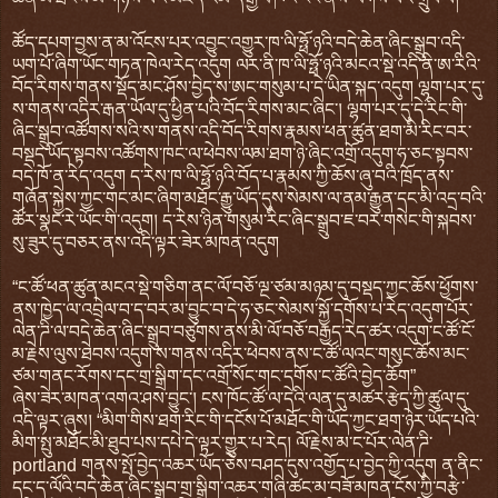
ཚོད་དཔག་བྱས་ན་མ་འོངས་པར་འབྱུང་འགྱུར་ཁ་ལི་ཧྥོ་ཉའི་བདེ་ཆེན་ཞིང་སྒྲུབ་འདི་
ཡག་པོ་ཞིག་ཡོང་གཏན་ཁེལ་རེད་འདུག ལར་ནི་ཁ་ལི་ཧྥོ་ཉའི་མངའ་སྡེ་འདི་ནི་ཨ་རིའི་
བོད་རིགས་གནས་སྡོད་མང་ཤོས་བྱེད་ས་ཨང་གསུམ་པ་དེ་ཡིན་སྐད་འདུག ལྷག་པར་དུ་
ས་གནས་འདིར་རྒན་ཡོལ་དུ་ཕྱིན་པའི་བོད་རིགས་མང་ཞིང་། ལྷག་པར་དུ་དེ་རིང་གི་
ཞིང་སྒྲུབ་འཚོགས་སའི་ས་གནས་འདི་བོད་རིགས་རྣམས་ཕན་ཚུན་ཐག་མི་རིང་བར་
བསྡད་ཡོད་སྟབས་འཚོགས་ཁང་ལ་ཕེབས་ལམ་ཐག་ཉེ་ཞིང་འགྲོ་འདུག་ཧ་ཅང་སྟབས་
བདེ་ཁོ་ན་རེད་འདུག ད་རེས་ཁ་ལི་ཧྥོ་ཉའི་བོད་པ་རྣམས་ཀྱི་ཆོས་ཞུ་བའི་ཁྲོད་ནས་
གཞོན་སྐྱེས་ཀྱང་གང་མང་ཞིག་མཐོང་རྒྱུ་ཡོད་དུས་སེམས་ལ་ནམ་རྒྱུན་དང་མི་འདྲ་བའི་
ཚོར་སྣང་རེ་ཡོང་གི་འདུག། ད་རེས་ཉིན་གསུམ་རིང་ཞིང་སྒྲུབ་ཇ་བར་གསེང་གི་སྐབས་
སུ་ཟུར་དུ་བཅར་ནས་འདི་ལྟར་ཟེར་མཁན་འདུག
“ང་ཚོ་ཕན་ཚུན་མངའ་སྡེ་གཅིག་ནང་ལོ་བཅོ་ལྔ་ཙམ་མཉམ་དུ་བསྡད་ཀྱང་ཆོས་ཕྱོགས་
ནས་ཁྱེད་ལ་འབྲེལ་བ་ད་བར་མ་བྱུང་བ་དེ་ཧ་ཅང་སེམས་སྐྱོ་དགོས་པ་རེད་འདུག་པོར་
ལེན་ཌི་ལ་བདེ་ཆེན་ཞིང་སྒྲུབ་བཙུགས་ནས་མི་ལོ་བཅོ་བརྒྱད་རེད་ཚར་འདུག་ང་ཚོ་ངོ་
མ་རྗེས་ལུས་ཐེབས་འདུག་ས་གནས་འདིར་ཕེབས་ནས་ང་ཚོ་ལའང་གསུང་ཆོས་མང་
ཙམ་གནང་རོགས་དང་གྲ་སྒྲིག་དང་འགྲོ་སོང་གང་དགོས་ང་ཚོའི་བྱེད་ཆོག”
ཞེས་ཟེར་མཁན་འགའ་ཤས་བྱུང་། ངས་ཁོང་ཚོ་ལ་དེའི་ལན་དུ་མཚར་རྩེད་ཀྱི་ཚུལ་དུ་
འདི་ལྟར་ཞུས། “མིག་གིས་ཐག་རིང་གི་དངོས་པོ་མཐོང་གི་ཡོད་ཀྱང་ཐག་ཉེར་ཡོད་པའི་
མིག་སྤུ་མཐོང་མི་ཐུབ་པས་དཔེ་དེ་ལྟར་གྱུར་པ་རེད། ལོ་རྗེས་མ་ང་པོར་ལེན་ཌི་
portland གནས་སྤོ་བྱེད་འཆར་ཡོད་ཅེས་བཤད་དུས་འགྱོད་པ་བྱེད་ཀྱི་འདུག ན་ནིང་
དང་ད་ལོའི་བདེ་ཆེན་ཞིང་སྒྲུབ་གྲ་སྒྲིག་འཆར་གཞི་ཚང་མ་བཟོ་མཁན་ངོས་ཀྱི་བརྩེ་