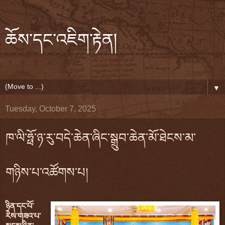
ཆོས་དང་འཇིག་རྟེན།
▼
Tuesday, October 7, 2025
ཁ་ལི་ཧྥོ་ཉ་རུ་བདེ་ཆེན་ཞིང་སྒྲུབ་ཆེན་མོ་ཐེངས་མ་
གཉིས་པ་འཚོགས་པ།
ཉིན་དང་པོ་
རེས་གཟའ་པ་