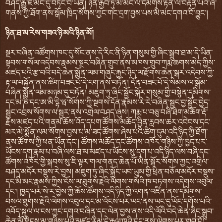
བཤད་རྒྱུ་ཇེ་མང་དུ་བཏང་བ་ཡིན། ཉིན་རྒྱབ་ཏུ་མི་མང་ལ་དམིགས་རྟེན་ལ་བརྟེན་པའི་ཞི་
གནས་ཀྱི་ཐོག་ནས་སྒོམ་ཁྲིད་སོགས་ཀྱང་གང་དྲག་བྱས་པས་མི་མང་དགའ་བོ་བྱུང་།
ཉིན་ཐ་མ་རེས་གཟའ་ཉི་མའི་ཉིན་མོ།
སྔར་བཞིན་འཚོགས་ཁང་དུ་སོང་ནས་དེ་རིང་ནི་ཉིན་གསུམ་གྱི་ཞིང་སྒྲུབ་ཐ་མ་དེ་ཡིན་
སྟབས་གསོལ་འདེབས་རྣམས་སྔར་བཞིན་གྲུབ་ནས་མཁས་གྲུབ་ཀརྨ་ཆགས་མེད་ཀྱིས་
མཛད་པའི་རྩ་བའི་བདེ་ཆེན་སྨོན་ལམ་གཞུང་རྐྱང་ཉིད་ལ་རྫོགས་ཆེན་སྒར་འདེབས་ཀྱི་
རྟ་ལ་བསྐྱོན་ནས་ཚིག་བཟང་པོ་དེ་ངག་ནས་བཏོན། དོན་བཟང་པོ་དེ་སེམས་ལ་སྒོམ་
བཞིན་སྨོན་ལམ་མཉམ་དུ་བཏོན། མཇུག་ཏུ་ཞིང་སྦྱོང་སྐོར་གསུམ་གྱི་བསྙེན་དམིགས་
དང་མ་ཎི་དང་ཨ་མི་དྷེ་ཝ་སོགས་ཀྱི་སྔགས་དོན་རྣམས་རེ་རེ་བཞིན་སྦྱང་བྱ་སྦྱོང་བྱེད་
སྦྱང་འབྲས་སོགས་ལ་སྦྱར་ནས་འགྲེལ་བཤད་ཞུས། ཀརྨ་པ་བཅུ་བཞི་ཐེག་མཆོག་རྡོ་
རྗེས་མཛད་པའི་གནམ་ཆོས་འོད་དཔག་ཚོགས་མཆོད་བྱིན་རླབས་ཆར་འབེབས་དང་
མར་མེ་སྨོན་ལམ་སོགས་བྱས་པ་མ་ཟད་ཚོགས་ཞེས་པའི་ཚིག་དུམ་འདི་ཉིད་ཀྱི་ཐོག་
ནས་ཚོགས་ཀྱི་ཕན་ཡོན་དང་། ཚོགས་མཆོད་དང་ཚོགས་འཁོར་གཉིས་ཀྱི་ཁྱད་པར་
ཡོངས་དག་རྣམ་པ་བཞི་ལས་ཐ་མ་མཛད་པ་ཡོངས་སུ་དག་པ་འདི་ཉིད་ལས་བཞི་དང་
ཚོགས་འཁོར་གྱི་སྐབས་སུ་ཇི་ལྟར་གལ་གནད་ཆེན་པོ་ཡིན་སྐོར་སོགས་ཀྱང་འགྲེལ་
བཤད་མདོར་བསྡུས་རེ་བྱས། མཇུག་ཏུ་ཞིང་སྐྱོང་ཡབ་ཡུམ་གྱི་ཕྲིན་བཅོལ་མདོར་བསྡུས་
དང་མི་མང་རྣམས་ཀྱིས་ངོས་ལ་ཐུགས་རྗེའི་ལེགས་གསོའི་ཁ་བཏགས་འདེགས་འབུལ་
དང་། ཁྱད་པར་སེ་ར་བྱེས་ཀྱི་ཆོས་ཚོགས་འདི་ཉིད་ཀྱི་འགན་འཛིན་ནས་དམིགས་
བསལ་ཐུགས་རྗེའི་ལེགས་འབུལ་དང་མ་འོངས་པར་ཡང་ནས་ཡང་དུ་ཡོང་དགོས་པའི་
འབོད་སྐུལ་ལ་ངས་ཀྱང་དགའ་བཞིན་དང་ལེན་བྱས་ནས་འདི་ལོའི་བདེ་ཆེན་ཞིང་སྒྲུབ་
ཆེན་མོ་ཐེངས་མ་གཉིས་པའི་མཛད་རིམ་དེ་རྒྱལ་ཁའི་ངང་ནས་ལེགས་པར་གྲུབ་བོ།