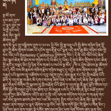
སངས་ཉིན་
མོ།
སྔ་མོ་ནས་
དུས་ཆད་བྱས་
པ་ལྟར་བྱང་ཁ་
ལི་ཧྥོ་ཉའི་བདེ་
ཆེན་ཞིང་སྒྲུབ་
ཚོགས་ཆུང་
ནས་ཇི་ལྟར་གྲ་བསྒྲིགས་བྱས་པ་༢༠༢༥ ཕྱི་ལོར་སྤྱི་ཟླ་བཅུ་པའི་སྤྱི་ཚེས་གཉིས་ཉིན་བློ་
ཐུབ་ཀྱི་ཆོས་གྲོགས་བཟང་པོ་དངོས་གྲུབ་རྡོ་རྗེ་དང་ལྷན་འདི་ནས་ཆུ་ཚོད་གཉིས་ཙམ་གྱི་
སར་ཡོད་པའི་Berkeley California ཕྱོགས་སུ་སོང་། དེ་ནི་འདི་ལོའི་བདེ་ཆེན་
ཞིང་སྒྲུབ་ཆེན་མོ་ཐེངས་མ་གཉིས་པ་དེ་ཡི་ཆེད་དུ་ཡིན། དེ་ནུབ་ཆོས་གྲོགས་དབང་ཆེན་
གྱི་ནང་དུ་བསྡད་ཅིང་ཕྱི་ཉིན་རེས་གཟའ་པ་སངས་སྔ་མོར་༼སེ་ར་བྱེས་ཐེབས་རྩ་ཚོགས་
པར༽སོང་བས་མི་རྣམས་གཅིག་རྗེས་གཉིས་མཐུད་དུ་འབྱོར་ནས་ཞོགས་པ་ཆུ་ཚོད་
བརྒྱད་པའི་སྐབས་སུ་འཚོགས་པ་དབུ་འཛུག་བྱས། ནམ་རྒྱུན་རང་ཉིད་ཁྲི་མཐོན་པོའི་
ཐོག་ཏུ་འདུག་རྒྱུ་ལ་ཆེར་མི་དགའ་མཁན་ཞིག་ཡིན་པ་མ་ཟད་བདེ་ཆེན་ཞིང་སྒྲུབ་དང་
སྨྱུང་གནས་སོགས་ཀྱི་སྐབས་སུ་ཁྲི་མཐོན་པོའི་ཐོག་ཏུ་འདུག་རྒྱུ་ནི་རྒྱུད་སྡེའི་བབས་དང་
གསོ་སྦྱོང་གི་བསྲུང་བྱའི་དམ་ཚིག་དང་མི་མཐུན་པས་ད་རེས་གདན་ཅུང་མཐོ་དྲགས་
འདུག་ཀྱང་ཆོས་ཚོགས་འདིའི་ནང་དུ་ཁྲི་འདི་ལས་མ་གཏོགས་གདམ་ཀ་གཞན་གང་
ཡང་མེད་སྟབས་ཐབས་ཤེས་གང་ཡང་མི་འདུག། སྤྱིར་བཏང་བདེ་ཆེན་ཞིང་སྒྲུབ་ལ་
གཞུང་ནས་གསུང་པ་ལྟར་ཞོགས་པ་སྔ་བོར་ལང་ནས་གསོ་སྦྱོང་གི་སྡོམ་པ་ལེན་ཅིང་།
ཉིན་གུང་རྒྱབ་ནས་བཟུང་སྟེ་དགོང་ཟས་སྤངས་ཤིང་ཕྱག་ལེན་སོགས་ཚད་ལྡན་བྱེད་