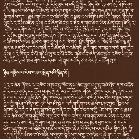
ནས་འཚོགས་དགོས་ཀྱང་། ཨ་རིའི་ལུང་པ་འདི་ནི་སྤྱིར་ཁྲིད་ཡིག་རྣམས་སུ་མི་ཁོམས་
པའི་གནས་བཅོ་བརྒྱད་ཟེར་སྲོལ་ཡོད་པ་ལྟར་ད་རེས་ངས་ཀྱང་གཞན་དབང་བྲན་ཁོལ་
གྱི་གནས་དང་། རྣམ་གཡེང་འདུ་འཛི་གཉིས་བསྣན་པས་མི་ཁོམས་པའི་གནས་ཉི་ཤུའི་
ལུང་པར་ངོས་འཛིན་བྱས། བདེ་ཆེན་ཞིང་སྒྲུབ་ཟེར་ན་གང་ཞིག་ཡིན་མིན་དང་། ཇི་ལྟར་
འཚོགས་དགོས་མིན། ཕན་ཡོན་སོགས་མཛུབ་མོ་རི་སྟོན་གྱི་དཔེ་ལྟར་གསོ་སྦྱོང་མེད་
པའི་ཞིང་སྒྲུབ་པདྨ་དྲྭ་བའི་སྟེང་ནས་ཞོགས་པ་ཆུ་ཚོད་བརྒྱད་པ་ནས་ཉིན་རྒྱབ་ཆུ་ཚོད་
བཞིའི་བར་འདོན་སྒོམ་སོགས་བྱས། སང་ལོ་གསོ་སྦྱོང་གི་སྡོམ་པ་ལེན་ཅིང་ཚད་ལྡན་
ཚུལ་མཐུན་གྱིས་དངོས་གཞི་བདེ་ཆེན་ཞིང་འཚོགས་རྒྱུའི་གསལ་བསྒྲགས་སོགས་ཀྱང་
བྱས། སྔར་ལོ་དང་ད་ལོ་གཉིས་སུ་སང་ལོ་དངོས་གཞི་བདེ་ཆེན་ཞིང་སྒྲུབ་འཚོགས་ཐུབ་
མིན་ཚོད་ལྟའི་ཁུལ་གྱིས་འོད་དཔག་གི་སྒྲུབ་མཆོད་ཙམ་ཟེར་ཀྱང་ཆོག་སྙམ།
ཉིན་གཉིས་པ་རེས་གཟའ་སྤེན་པའི་ཉིན་མོ།
སྔར་བཞིན་ཞོགས་པ་འཚོགས་ཁང་དུ་སོང་ནས་ཞིང་སྒྲུབ་པདྨ་དྲྭ་བའི་ཐོག་ནས་འདོན་
པའི་དབུ་མཛད་དང་ཆོས་བཤད་ཀྱི་མཁན་པོ་སོགས་གཅིག་ལྕོགས་རང་ཉིད་ནས་བྱས་
ཤིང་གང་འདོན་རྒྱུའི་ཆོས་ཉིད་ཁ་འདོན་ཁྲལ་སོད་ཙམ་མ་ཡིན་པར་སེམས་རྒྱུད་འདུལ་
བྱེད་ཀྱི་གཉེན་པོ་རུ་འགྲོ་དགོས་པའི་སྐོར་ཁ་དིག་དིག་བར་ཆོས་བཤད་བྱས། སྐབས་
སྐབས་སུ་བདེ་བ་ཅན་དུ་སྐྱེ་བའི་རྒྱུ་བཞི་དང་། གསང་སྔགས་ཀྱི་ཡོངས་སུ་དག་པ་རྣམ་
པ་བཞིའི་འགྲེལ་བཤད་སོགས་ཀྱང་གནས་སྐབས་སྤམ་བཤད་ཙམ་མ་ཡིན་པར་མན་
ངག་དང་ཉམས་ལེན་སོགས་ལ་སྦྱར་ནས་གང་ཤེས་བཤད་ཁུལ་བྱས་པས་མི་མང་གི་
ཆོས་ཉན་སྟངས་ལ་མཐོང་དུས་ཆོས་ལ་དོ་སྣང་ཆེན་པོ་ཡོད་པ་རང་བཞིན་གྱིས་ཤེས་ཀྱི་
འདུག དེ་རིང་མི་མང་པོ་འཛོམས་འདུག་སྟབས་ངས་ཀྱང་འདོན་པ་ཇེ་ཉུང་དང་། ཆོས་