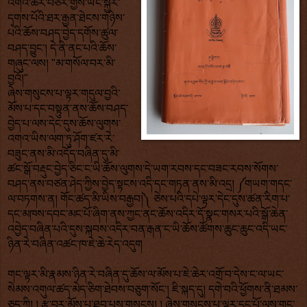
འགའ་ཆེར་བཅར་གྱིས་ཡང་སྐྱར་
དྭགས་པོའི་ཐར་རྒྱན་ཐེངས་གཉིས་
པའི་ཆོས་བཤད་བྱེད་དགོས་ཚུལ་
བཤད་བྱུང་། དེ་ནི་ནང་པའི་ཆོས་
གཞུང་ལས། "མ་གསོལ་བར་མི་
བྱའོ།"
ཞེས་གསུངས་པ་ལྟར་གདུལ་བྱའི་
མོས་པ་དང་བསྟུན་ནས་ཆོས་བཤད་
བྱེད་པ་ལས་དེང་དུས་ཆོས་ལུགས་
འགའ་ཡིས་ལག་ཏུ་ཤོག་ཛར་རེ་
བཟུང་ནས་མི་འདོད་བཞིན་དུ་མི་
ཚང་སྒོ་བརྡུང་བྱེད་ཅིང་ང་ཡི་ཆོས་ལུགས་དེ་ཡག་རབས་དང་བཟང་རབས་སོགས་
བཤད་ནས་བཙན་ཤེད་ཀྱིས་བྱེད་སྟངས་འདི་དང་གཏན་ནས་མི་འདྲ། ༼གཡག་གདང་
ལ་བཏགས་ན། གོང་ཚད་མི་ཡིས་བརྒྱབ།༽ ཅེས་པའི་དཔེ་ལྟར་དེང་དུས་ཚན་རིག་པ་
དང་མཁས་དབང་མང་པོ་ཞིག་ནས་ཀྱང་ནང་ཆོས་འདིར་དོ་སྣང་གསར་པའི་སྒོ་ཆེན་
འབྱེད་བཞིན་པའི་དུས་སྐབས་འདིར་བན་རྒན་ང་ཡི་ཆོས་ཚོགས་ཆུང་ཆུང་འདི་ཡང་
ཉིན་རེ་བཞིན་འཚང་ཁ་ཇེ་ཆེ་རེད་འདུག 
གང་ལྟར་མི་རྣམས་ཉིན་རེ་བཞིན་དུ་ཆོས་ལ་མོས་པ་ཇེ་ཆེར་འགྲོ་བ་དེས་ང་ལ་ཡང་
སེམས་འགུལ་ཚད་མེད་ཅིག་ཐེབས་བཅུག་སོང་། ཇི་སྐད་དུ། དགེ་བའི་ཕྱོགས་ནི་ཐམས་
ཅད་ཀྱི། ། རྩ་བར་མོས་པ་ཐུབ་པས་གསུངས། ། ཞེས་གསུངས་པ་ལྟར་དང་པོ་ལས་གང་