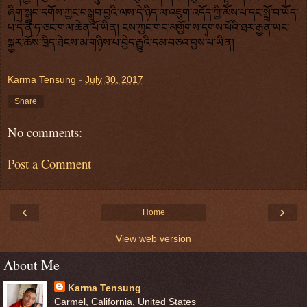
ཞིག་སྒྲུབ་དགོས་ཀྱང་བསྒྲུབ་བྱའི་ལས་དེ་ཉིད་ལ་འཇུག་འདོད་ཀྱི་མོས་པ་དང་སྤྲོ་བ་ཡོད་
པ་དེ་ནི་ཧ་ཅང་གལ་ཆེན་པོ་ཡིན། ངས་ཀྱང་གང་མགྱོགས་དྭགས་པོའི་ཐར་རྒྱན་ཡང་
སྐྱར་ཆོས་ཁྲིད་ཐེངས་མ་གཉིས་པ་བྱེད་རྒྱུའི་དམ་བཅའ་བྱས་པ་ཡིན། 
Karma Tensung
-
July 30, 2017
Share
No comments:
Post a Comment
‹
›
Home
View web version
About Me
Karma Tensung
Carmel, California, United States