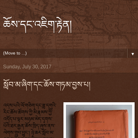
ཆོས་དང་འཇིག་རྟེན།
▼
Sunday, July 30, 2017
སློབ་མ་ཞིག་དང་ཆོས་གཏམ་བྱས་པ།
འདས་པའི་ལོ་གཅིག་དང་ཟླ་དགུའི་
རིང་ཆོས་ཚོགས་ཀྱི་མི་རྣམས་ཀྱི་
འདོད་པ་ལྟར་མཉམ་མེད་དྭགས་
པོའི་ཐར་རྒྱན་ཆོས་ཁྲིད་ཞུས་ནས་
ལེགས་གྲུབ་བྱུང་། ཉེ་ཆར་སློབ་མ་