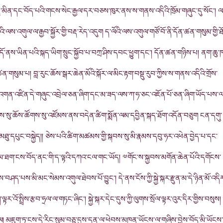
ྲ་མིན་དང་བོད་པའི་གངས་སེང་རྒྱལ་དར་བཅས་ཁུར་ནས་ས་གནས་འདིའི་ཁྲོམ་གཞུང་དུ་སོང་། 
ོའི་ལས་འགུལ་ལ་རྒྱབ་སྐྱོར་གྱི་བརྡ་རེད་འདུག ད་ལོའི་ལས་འགུལ་གཙོ་བོ་ནི་དོན་ཚན་གསུམ་གྱི་ཐ
མདོ་ནས་ཡིན་པའི་སྐད་ཡིག་སྲུང་སྐྱོབ་པ་བཀྲ་ཤིས་དབང་ཕྱུག་དང་། དོན་ཚན་གཉིས་པ། ནག་ཆུ་
སུམ་པ། བླ་རུང་ཆོས་སྒར་ཆེན་མོའི་སྐོར་ལ་མིང་རྟག་བསྡུ་རུབ་ཀྱིས་ས་གནས་འདིའི་གྲོས་
ས་ཀྱི་འགན་འཛིན་དེ་གཞུང་འབྲེལ་ཅན་ཞིག་དང་མ་ཟད་ལས་ཀ་ཧ་ཅང་འཇོན་པོ་ཅན་ཞིག་ཡོད་པས་
ྐབས་སུ་ཆོས་ཚོགས་སུ་འཛོམས་ནས་བདེན་ཚིག་སྨོན་ལམ་དབྱིན་སྐད་ཐོག་འདོན་བཅུག ངན་དགུ་
ས་མཐུ་དཔུང་བསྐྱེད།། ཅེས་པའི་ཚིག་མཚམས་གྱི་སྐབས་སུ་མི་རྣམས་དབུ་ཧར་འཕེན་བྱེད་པ་དང་
་ཐག་ངས་བོད་ནང་གི་ད་ལྟའི་དཀའ་ངལ་གང་ཡོད། ༧གོང་ས་སྐྱབས་མགོན་ཆེན་པོའི་དགོངས་
ས་བཤད་པས་མི་མང་སེམས་འགུལ་ཐེབས་པོ་བྱུང་། དེ་ནས་ངོས་ཀྱི་སྐྱེ་སྐར་རྫུན་མ་དེ་ཉིན་མོ་འདི
ར་འོ་སྤྲིས་རྩབ་ཧྲལ་ལ་གཏང་ཞིང་། སྐྱེ་སྐར་དེང་དུས་ཀྱི་ལུགས་སྲོལ་ལྟར་འུར་དིར་གྱིས་བསུས།
ལ། མཇུག་ཏུ་ངས་དེ་རིང་སུམ་བཅུ་དུས་དྲན་ལ་ཕེབས་མཁན་ཡོངས་ལ་གཞིས་བྱེས་བོད་མི་ཡོངས་ཀ