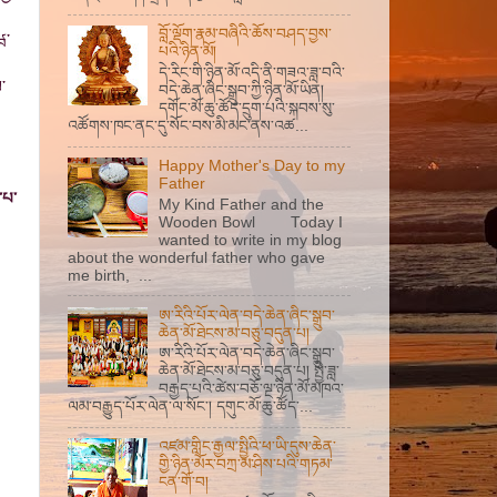
བློ་ལྡོག་རྣམ་བཞིའི་ཆོས་བཤད་བྱས་
ཝ་
པའི་ཉིན་མོ།
དེ་རིང་གི་ཉིན་མོ་འདི་ནི་གཟའ་ཟླ་བའི་
་
བདེ་ཆེན་ཞིང་སྒྲུབ་ཀྱི་ཉིན་མོ་ཡིན།
དགོང་མོ་ཆུ་ཚོད་དྲུག་པའི་སྐབས་སུ་
འཚོགས་ཁང་ནང་དུ་སོང་བས་མི་མང་ནས་འཚ...
Happy Mother's Day to my
Father
་པ་
My Kind Father and the
Wooden Bowl Today I
wanted to write in my blog
about the wonderful father who gave
me birth, ...
ཨ་རིའི་པོར་ལེན་བདེ་ཆེན་ཞིང་སྒྲུབ་
ཆེན་མོ་ཐེངས་མ་བཅུ་བདུན་པ།
ཨ་རིའི་པོར་ལེན་བདེ་ཆེན་ཞིང་སྒྲུབ་
ཆེན་མོ་ཐེངས་མ་བཅུ་བདུན་པ། སྤྱི་ཟླ་
བརྒྱད་པའི་ཚེས་བཅོ་ལྔ་ཉིན་མོ་མཁའ་
ལམ་བརྒྱུད་པོར་ལེན་ལ་སོང་། དགུང་མོ་ཆུ་ཚོད་...
འཛམ་གླིང་རྒྱལ་སྤྱིའི་ཕ་ཡི་དུས་ཆེན་
གྱི་ཉིན་མོར་བཀྲ་མ་ཤིས་པའི་གཏམ་
ངན་གོ་བ།