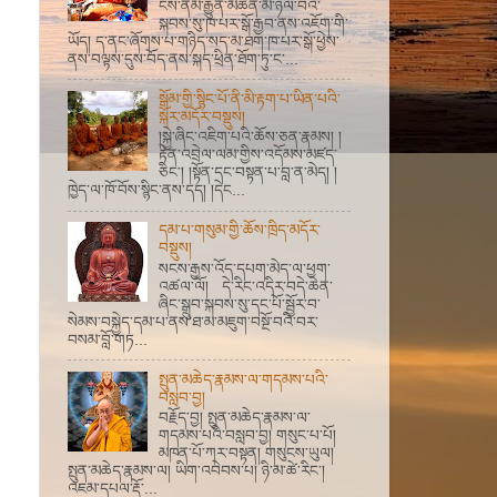
ངས་ནམ་རྒྱུན་མཚན་མོ་ཉལ་བའི་
སྐབས་སུ་ཁ་པར་སྒོ་རྒྱབ་ནས་འཇོག་གི་
ཡོད། ད་ནང་ཞོགས་པ་གཉིད་སད་མ་ཐག་ཁ་པར་སྒོ་ཕྱེས་
ནས་བལྟས་དུས་བོད་ནས་སྐད་ཕྲིན་ཐོག་ཏུ་ང་...
སྒོམ་གྱི་སྙིང་པོ་ནི་མི་རྟག་པ་ཡིན་པའི་
སྐོར་མདོར་བསྡུས།
།སྐྱེ་ཞིང་འཇིག་པའི་ཆོས་ཅན་རྣམས། །
རྟེན་འབྲེལ་ལམ་གྱིས་འདོམས་མཛད་
ཅིང་། །སྟོན་དང་བསྟན་པ་བླ་ན་མེད། །
ཁྱེད་ལ་ཁོ་བོས་སྙིང་ནས་དད། །དེང...
དམ་པ་གསུམ་གྱི་ཆོས་ཁྲིད་མདོར་
བསྡུས།
སངས་རྒྱས་འོད་དཔག་མེད་ལ་ཕྱག་
འཚལ་ལོ། དེ་རིང་འདིར་བདེ་ཆེན་
ཞིང་སྒྲུབ་སྐབས་སུ་དང་པོ་སྦྱོར་བ་
སེམས་བསྐྱེད་དམ་པ་ནས་ཐ་མ་མཇུག་བསྔོ་བའི་བར་
བསམ་བློ་གཏ...
སྤུན་མཆེད་རྣམས་ལ་གདམས་པའི་
བསླབ་བྱ།
བརྗོད་བྱ། སྤུན་མཆེད་རྣམས་ལ་
གདམས་པའི་བསླབ་བྱ། གསུང་པ་པོ།
མཁན་པོ་ཀར་བསྟན། གསུངས་ཡུལ།
སྤུན་མཆེད་རྣམས་ལ། ཡིག་འབེབས་པ། ཉི་མ་ཚེ་རིང་།
འཇམ་དཔལ་རྡོ་...