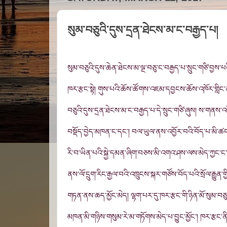
སུམ་བཅུའི་དུས་དྲན་ཐེངས་མ་ང་བརྒྱད་པ།
སུམ་བཅུའི་དུས་ཆེན་ཐེངས་མ་ལྔ་བཅུ་ང་བརྒྱད་པ་སྲུང་གཙི་བྱས་པའ
ཁར་རྩང་སྟེ། གུས་པའི་ཆོས་ཚོགས་འཇམ་དབྱངས་ཆོས་འཁོར་གླིང་ནས
བཅུའི་དུས་དྲན་ཐེངས་མ་ང་བརྒྱད་པ་དེ་སྲུང་གཙི་ཞུས། ས་གནས
བསྡོད་བྱེད་མཁན་ང་དང་། བལ་ཡུལ་ནས་འབྱོར་བའི་བོད་པ་མི་ཚ
རི་བ་ཡིན་པའི་སྐྱེ་དམན་ཞིག་བཅས་མི་འགའ་ཤས་ལས་མེད་ཀྱང་ང
ནས་ལོ་དྲུག་རིང་རྒྱལ་བའི་འཁྲུངས་སྐར་གཙོས་བོད་པའི་སྲོལ་རྒྱུན་
གཏན་ནས་ཆད་མྱོང་མེད། ལྷག་པར་དུ་ཁར་རྩང་གི་ཉིན་མོ་སུམ་བཅུའི་
མཁན་མི་གཉིས་གསུམ་རེ་མ་གཏོགས་མེད་པ་བྱུང་མྱོང་། ཁར་རྩང་ནི་ཉ