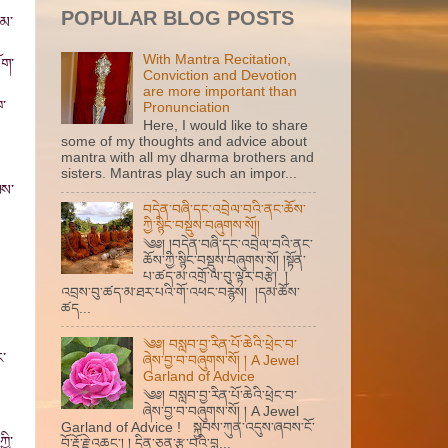
POPULAR BLOG POSTS
ལམ་
With Mantra Recitation,
ོག་
Conviction and Devotion
are more important than
ཁ་
Pronunciation
Here, I would like to share
some of my thoughts and advice about
mantra with all my dharma brothers and
sisters. Mantras play such an impor...
ལས་
བདེན་བཞི་དང་འབྲེལ་བའི་ནང་ཆོས་
ཀྱི་སྙིང་བསྡུས་བཞུགས་སོ།།
༄༅། །བདེན་བཞི་དང་འབྲེལ་བའི་ནང་
ཆོས་ཀྱི་སྙིང་བསྡུས་བཞུགས་སོ། །སྟོན་
པ་ཚད་མ་འགྲོ་ལ་བུ་ལྟར་བརྩེ། །
འབྲས་བུ་ཚད་མ་ཐར་པའི་གོ་འཕང་བརྙེས། །དམ་ཆོས་
ཚད...
༄༅། བསླབ་བྱ་རིན་པོ་ཆེའི་ཕྲེང་བ་
ར་
ཞེས་བྱ་བ་བཞུགས་སོ། ། A Jewel
Garland of Advice
༄༅། བསླབ་བྱ་རིན་པོ་ཆེའི་ཕྲེང་བ་
ཞེས་བྱ་བ་བཞུགས་སོ། ། A Jewel
Garland of Advice ! སྐྱབས་ཀུན་འདུས་ཞབས་ངོ་
ྱི་
བོ་རྡོ་རྗེ་འཆང་། ། དྲིན་ཅན་རྩ་བའི་བླ...