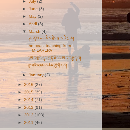
►
July
(2)
►
June
(3)
►
May
(2)
►
April
(3)
▼
March
(4)
དུས་ནམ་ཡང་མི་བརྗེད་རྩ་བའི་བླ་མ།
the beast teaching from
MILAREPA
སུམ་བཅུའི་དུས་དྲན་ཐེངས་མ་ང་བརྒྱད་པ།
བླ་མའི་འདས་མཆོད་ཀྱི་ཉིན་མོ།
►
January
(2)
►
2016
(27)
►
2015
(39)
►
2014
(71)
►
2013
(91)
►
2012
(103)
►
2011
(46)