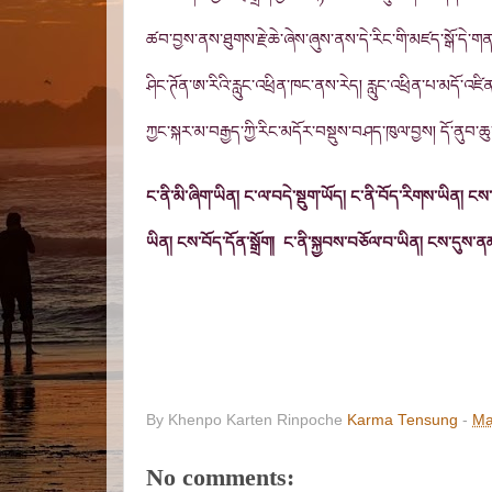
ཚབ་བྱས་ནས་ཐུགས་རྗེ་ཆེ་ཞེས་ཞུས་ནས་དེ་རིང་གི་མཛད་སྒོ་དེ་གན
ཤིང་ཊོན་ཨ་རིའི་རླུང་འཕྲིན་ཁང་ནས་རེད། རླུང་འཕྲིན་པ་མདོ་འཛ
ཀྱང་སྐར་མ་བརྒྱད་ཀྱི་རིང་མདོར་བསྡུས་བཤད་ཁུལ་བྱས། དོ་ནུབ་ཆུ་ཚ
ང་ནི་མི་ཞིག་ཡིན། ང་ལ་བདེ་སྡུག་ཡོད།
ང་ནི་བོད་རིགས་ཡིན། ངས
ཡིན། ངས་བོད་དོན་སྒྲོག། ང་ནི་སྐྱབས་བཅོལ་བ་ཡིན། ངས་དུས་ན
By Khenpo Karten Rinpoche
Karma Tensung
-
Ma
No comments: