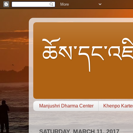
ཆོས་དང་འཇི
Manjushri Dharma Center
Khenpo Karte
SATURDAY, MARCH 11, 2017