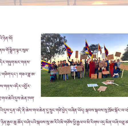
ི་ཉིན་མོ།
་གོ་སྒྲིག་ལྟར་སུམ་
་འདིར་གཉུག་མར་གནས་
ང་གཅིག་དང་། གཟའ་ཟླ་ཨ་
་ས་གནས་འདིར་འབྱོར་
གྱི་གལ་ཆེའི་དུས་ཆེན་ཁག་
དུས་དྲན་འདི་ནི་ཆེས་གལ་ཆེན་དུ་སྲུང་གཙི་བྱེད་བཞིན་ཡོད། སྐབས་སྐབས་སུ་ཁྲོམ་སྐོར་ལ་འགྲ
ིན་རྒྱབ་ཆུ་ཚོད་བཞི་པའི་སྐབས་སུ་ཨ་རིའི་མི་གཙོས་ཕྱི་རྒྱལ་བ་མི་རིགས་འདྲ་མིན་བཞི་བཅུ་