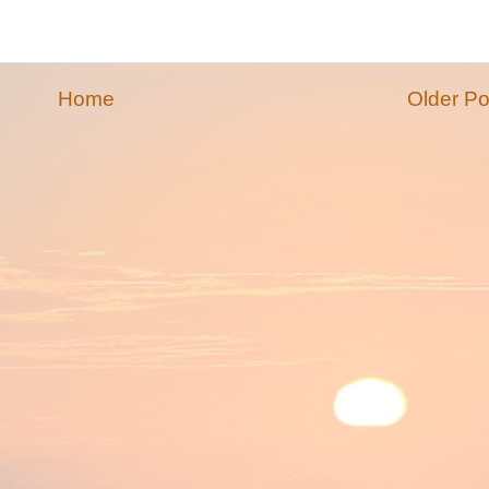
Home
Older Po