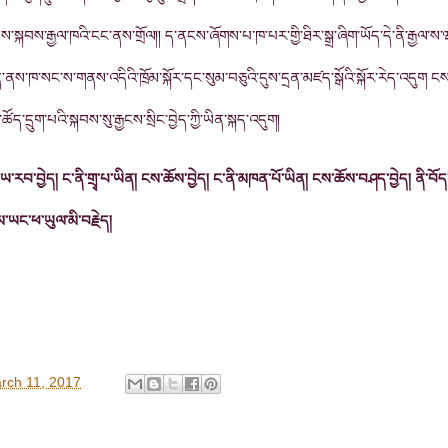
ས་སྐབས་རྒྱལ་ཁའི་ངང་ནས་གྲོལ།། ད་ནངས་ཞོགས་པ་ཁ་པར་གྱི་ཐིར་སྒྲ་ཞིག་ཡོད་དེ་ནི་རྒྱལ་ས་
ིན་ནས་ཁ་སང་ས་གནས་འདིའི་ཁྲོམ་སྐོར་དང་སུམ་བཅུའི་དུས་དྲན་མཛད་སྒོའི་སྐོར་རེད་འདུག ངས
ོད་དྲུག་པའི་སྐབས་སུ་རྒྱངས་སྲིང་བྱེད་ཀྱི་ཡིན་སྐད་འདུག།
་ཡ་རབ་བྱེད།
ང་ནི་གྲྭ་པ་ཡིན། ངས་ཆོས་བྱེད།
ང་ནི་མཁན་པོ་ཡིན། ངས་ཆོས་བཤད་བྱེད།
ནི་བོད
མ་ཡང་ཕ་ཡུལ་མི་བརྗེད།
rch 11, 2017