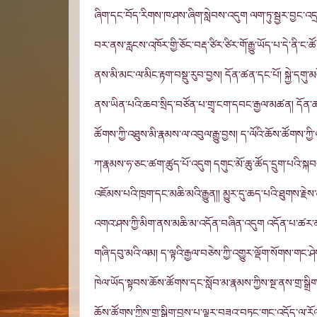
ཞིག་དང་བོད་རིགས་ཁ་ཤས་ཞིག་སླེབས་འདུག ལག་ཏུ་སྦྱར་བྱང་འད
བར་ནས་རླངས་འཁོར་གྱི་ཅོང་བརྡ་ཙིར་ཙིར་གོ་རྒྱུ་ཡོད་པ་དེ་ནི་ང་ཚ
ནས་མི་མང་ལ་མིང་རྟག་བསྡུ་རུབ་བྱས། དོན་ཚན་དང་པོ། སྐྱེ་དགུ་
ནས་ཡིན་པའི་ཆབ་སྲིད་བཙོན་པ་གྲྭ་ངག་དབང་རྒྱལ་མཚན། དོན་ཚན་ག
ཚོགས་ཀྱི་འཐུས་མི་རྣམས་ལ་འབུལ་རྒྱུ་བྱས། ད་ལོའི་ཆོས་ཚོག
ཀ་རྣམས་ཧ་ཅང་ཚག་ཚུད་པོ་འདུག དགུང་མོ་ཆུ་ཚོད་དྲུག་པའི་ས
འཇོམས་པའི་ཁྲག་དང་མཆི་མའི་རྒྱུན།། མྱུར་དུ་ཆད་པའི་ཐུགས་རྗེ
འགའ་ཤས་ཀྱི་མིག་ནས་མཆི་མ་འདོན་བཞིན་འདུག འདོན་པ་ཚར་མ
གཞི་དབུ་མའི་ལམ། ད་ལྟའི་རྒྱལ་བཅེས་ཀྱི་འགྱུར་ལྡོག་སོགས་གང་ཤེ
ཁེལ་ཡོད་སྟབས་ཆོས་ཚོགས་དང་སློབ་མ་རྣམས་ཀྱིས་སྔ་ནས་གྲ་སྒྲིག་ལྟ
ཆོས་ཚོགས་ཀྱིས་གྲ་སྒྲིག་བྱས་པ་ལྟར་བཟའ་བཏུང་གང་འདོད་ལ་རོ