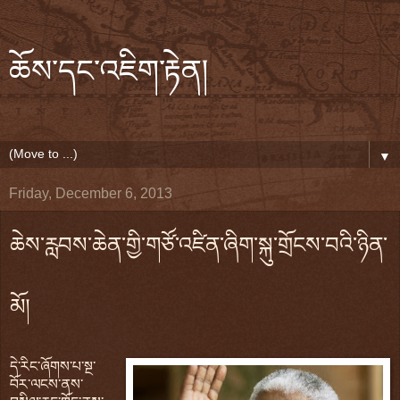
ཆོས་དང་འཇིག་རྟེན།
▼
Friday, December 6, 2013
ཆེས་རླབས་ཆེན་གྱི་གཙོ་འཛིན་ཞིག་སྐུ་གྲོངས་བའི་ཉིན་
མོ།
དེ་རིང་ཞོགས་པ་སྔ་
བོར་ལངས་ནས་