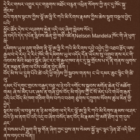
དེ་རིང་གསར་འགྱུར་དང་གཟུགས་མཐོང་བརྙན་འཕྲིན་སོགས་ཀྱི་ནང་དུ་ཁོང་སྐུ་
གྲོངས་
བའི་གནས་སྟངས་ཀྱིས་ལྷོ་ཨ་ཧྥི་རི་ཀའི་མི་རིགས་རྣམས་ཀྱིས་ཆེས་སྡུག་བསྔལ་བྱེད་
པའི་
མྱོང་ཚོར་དེས་ང་ལ་ཤུགས་རྐྱེན་འདི་འདྲ་ཞིག་སླེབས་སོང་།
ཞི་བདེའི་དེད་དཔོན་རླབས་ཆེན་གྱི་གཙོ་འཛིནNelson Mandela་ཁོང་གི་ཞེ་ཕུག་
གི་
དམིགས་ཡུལ་ཉག་གཅིག་ནི་ལྷོ་ཨ་ཧྥི་རི་ཀའི་མི་རིགས་དབྱེ་འབྱེད་ཀྱི་འཐབ་རྩོད་ལས་
རྒྱལ་བ་དེ་རེད། དེ་རིང་ཁོང་གི་དམིགས་ཡུལ་འདོད་དོན་ཡོངས་སུ་འགྲུབ་ནས་རང་གི་
འབངས་མིའི་མཐའ་སྐོར་ཞིང་རང་གི་རྒྱལ་ཁབ་ནང་དུ་སྐུ་གྲོངས་པ་དེ་ནི་གནས་ལུགས་
དོན་མཐུན་ཞིག་ལ་ངོས་འཛིན་བྱེད་ཆོག །
བོད་མི་ས་ཡ་དྲུག་པོའི་ཚེ་འདི་ཕྱི་གཉིས་ཀྱི་སྐྱབས་གནས། ང་ཡི་དམར་ཆུང་སྙིང་གི་ཚི་
ལུ་
དམར་པོ་དགུང་གྲངས་བརྒྱད་བཅུ་ལ་ཉེ་བའི་༧གོང་ས་སྐྱབས་མགོན་ཆེན་པོ་མཆོག་
གམ། ཞེ་ས་མེད་པར་ཞུས་ན་གཞི་བྱེས་བོད་མི་གཉིས་ཀྱི་ངོ་སོ་མེད་པའི་གཡོག་རྒན་
འདིའང་བོད་མི་ཁག་གཅིག་གིས་བཀའ་བཅག ཐུགས་དཀྲུགས་སོགས་ཚུལ་མིན་གྱི་
བྱེད་
སྟངས་འདི་ལ་བལྟས་ན་ཉི་མ་གཅིག་ལ་དེ་རིང་ལྷོ་ཨ་ཧྥི་རི་ཀའི་མི་རིགས་རྣམས་ལ་ཤར་
བའི་ཉི་མ་ནག་པོ་འདི་འདྲ་བ་ཞིག་བསོད་ཟད་བོད་མི་རྣམས་ཀྱི་མགོ་ཐོག་ཏུ་ག་དུས་
ཤར་
ན་བསམ་པའི་སྡུག་གི་སྟ་གོན་ཞིག་ཀྱང་བྱས་ནས་སེམས་སྐྱོ་ལྷང་ལྷང་ཉིན་ཐོ་འདི་བྲིས་
ནས་བཏང་བ་ཡིན།།