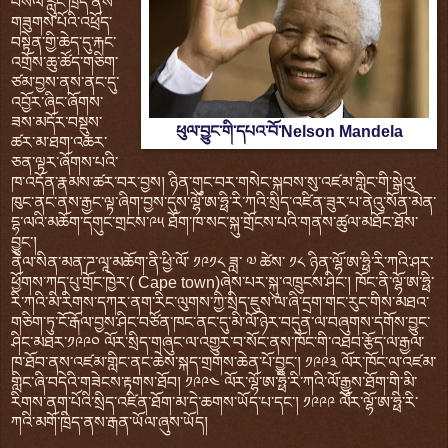
བསིལ་རླུང་ཁྲོད་ནས་
གཟུགས་པོའི་འཕྲོད་
བསྟེན་གྱི་ཆེད་དུ་རྐང་
འགྲོས་ཆུ་ཚོད་གཅིག་
ཙམ་བྱས་ནས་ནང་དུ་
འབྱོར་ཞིང་ཞོགས་
ཟས་མདོར་བསྡུས་
ཕུལ་བྱུང་གི་དཔའ་བོ་Nelson Mandela
ཚར་མ་ཐག་འཆར་
ཅན་ལྟར་ཞོགས་པའི་
ཁ་འདོན་རྣམས་ཚར་བར་བྱས། ཉིན་གུང་བར་གསེང་སྐབས་སུ་འཛམ་གླིང་གི་སྒེའུ་
ཁུང་ནང་ནས་རྒྱང་ལྟ་ཞིག་བྱས་དུས་ལྷོ་ཨ་ཧྥི་རི་ཀའི་སྲིད་འཛིན་ཟུར་པ་ནེའུ་སོན་མེན་
དྷ་ལའི་མཆོག་དགུང་གྲངས་༩༥ ཐོག་ཁ་སང་སྐུ་གྲོངས་པའི་གནས་ཚུལ་མཐོང་ཐོས་
བྱུང་།
ནེལ་སིན་མན་ཌ་ལཱ་མཆོག་ནི་ཕྱི་ལོ་ ༡༩༡༨ ཟླ་ ༧ ཚེས་ ༡༨ ཉིན་ལྷོ་ཨ་ཧྥི་རི་ཀའི་ཤར་
ཕྱོགས་ཀད་པུ་གྲོང་ཁྱེར་( Cape town)ཞེས་པར་སྐུ་འཁྲུངས་ཤིང་། ཁོང་ནི་ལྷོ་ཨ་ཧྥི་
རི་ཀའི་མི་རིགས་དཀར་ནག་རིང་ལུགས་ཀྱི་སྲིད་ཇུས་ལ་ཞི་དྲག་གང་རུང་གིས་མཐའ་
གཅིག་ཏུ་ངོ་རྒོལ་བྱས་ཤིང་བཙོན་ཁང་ནང་དུ་མི་ལོ་ཉེར་བདུན་ལ་བཞུགས་དགོས་བྱུང་
ཤིང་མཐར་༡༩༩༠ ལོར་སྲིད་གཞུང་ལ་འགྱུར་བ་སོང་ནས་ཁོང་གི་འཐབ་རྩོད་ལ་རྒྱལ་
ཁ་ཐོབ་ནས་འཛམ་གླིང་ནང་ཆེས་སྐད་གྲགས་ཆེན་པོ་བྱུང་། ༡༩༩༣ ལོར་ཁོང་ལ་འཛམ་
གླིང་ཞི་བདེའི་གཟེངས་རྟགས་ཐོབ། ༡༩༩༤ ལོར་ལྷོ་ཨ་ཧྥི་རི་ཀའི་ལོ་རྒྱུས་ཐོག་གི་མི་
རིགས་ནག་པོའི་སྲིད་འཛིན་ཐོག་མ་དེ་ཆགས་ཡོད་པ་དང་། ༡༩༩༩ ལོར་ལྷོ་ཨ་ཧྥི་རི་
ཀའི་མགོ་ཁྲིད་ནས་རྒན་ཡོལ་ཞུས་ཡོད།