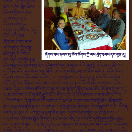
བཞིན་འཇམ་དབྱངས་
ཆོས་འཁོར་གླིང་ཆོས་
ཚོགས་ཀྱི་ལས་བྱེད་
རྣམས་དང་ལྷན་
ཞོགས་ཟས་དང་
མཉམ་དུ་འཚོགས་འདུ་
ཡོད་པ་དེ་ཡིན།
ཞོགས་པ་ལང་ནས་
རྐང་འགྲོས་ཀྱིས་ཆུ་
ཚོད་ཕྱེད་རིང་སོང་
ཞོགས་ཟས་སྐབས་སུ་ཆོས་ཚོགས་ཀྱི་ལས་བྱེད་རྣམས་དང་ལྷན་དུ།
ནས་ནང་དུ་འབྱོར། ཆུ་
ཚོད་བཅུ་པའི་སྐབས་སུ་ཆོས་ཚོགས་ཀྱི་དངུལ་གཉེར་སེའི་ཊེའུ་ཧྥེ་ནེའི་དང་། ཚོགས་
གཙོ་ཧེར་ཌེའི། དྲུང་ཡིག་ཁའུ་ཡོའི། ཨ་མ་སུས་སིན་བཅས་རིམ་བཞིན་འབྱོར་སོང་།
ཞོགས་ཟས་ལ་རོལ་བཞིན་ངོས་ཀྱི་གནས་སྐབས་མ་ལེ་ཤ་དང་རྒྱ་གར་སོགས་བྱེས་
བགྲོད་ཀྱི་རིང་ལོ་རྗེས་མའི་མཛད་འཆར་ཁག་དང་། མ་འོངས་པར་ས་གནས་འདིར་
འཇམ་དབྱངས་ཆོས་འཁོར་གླིང་གཏན་འཇག་གི་དགོན་པའམ་ཆོས་ཚོགས་ཀྱི་ཆེད་དུ་
ས་ཆ་དང་ཁང་པ་སོགས་ཉོ་རྒྱུའི་སྐོར་རེད་འདུག ཉེ་བའི་ཆར་ས་གནས་འདིར་ཀོ་ར་
ཡའི་དགོན་པ་ཞིག་ཡོད་པ་དེ་བཙོང་བའི་སྐད་ཆ་འདུག་པས་ངོས་ཀྱི་ཆོས་ཚོགས་ཀྱི་
སློབ་མ་རྣམས་ནས་རྟག་པར་དགོན་པ་དེ་ཉོ་ཐུབ་ན་ཟེར་ནས་རེ་བ་རྒྱག་གི་ཡོད། དགོན་
པར་དེ་ཨ་སྒོར་ས་ཡ་གསུམ་ལྷག་ཡིན་སྐད་འདུག་ངོས་ལ་ལྟོས་ན་ཨ་སྒོར་ས་ཡ་
གསུམ་ཕར་ཞོག་ཨ་སྒོར་ཁྲི་གསུམ་ཙམ་ཡང་མེད་ཀྱང་ངོས་ཀྱི་དགེ་ཕྲུག་འབྱོར་ལྡན་
འགའ་ནས་ཁ་ཡག་ཙམ་མིན་ན་ཉེ་ཆར་ཁྱེད་རང་ས་ཆ་དང་ཁང་པ་ཉོ་དགོས་ན་རོགས་
པ་བྱེད་ཀྱི་ཡིན་ཟེར་མཁན་འགའ་ཤས་བྱུང་། སྤྱིར་བཏང་ང་བསྡད་སའི་ས་གནས་འདིར་