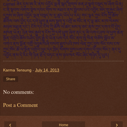
camel ཟེར་དུས་ཨ་རི་ནས་འབྱོར་ལྡན་སྐད་གྲགས་ཅན་ཤ་སྟག་བསྡད་ས་ཞིག་ཡིན།
ང་ནི་སྟབས་ལེགས་སྟེས་དབང་གིས་ས་མཐའ་ནས་སླེབས་པའི་འབྱོར་མེད་གྲྭ་རྐྱང་ཞིག་
དཀྱུས་མ་ཞིག་འབྱོར་ལྡན་བསྡད་ས་རུ་ཚུད་ཡོད་པ་རེད། གང་ལྟར་ཀྱང་ངོས་ཀྱི་ཆོས་
ཚོགས་ལས་བྱེད་དང་དགེ་ཕྲུག་རྣམས་སྡུག་ཏུ་འགྲོ་མ་སོང་ན་ད་ལྟ་ཚང་མ་ཁ་སེམས་
མཉམ་མཐུན་དང་། ངོས་དང་ངོས་ཀྱི་ཆོས་ལ་ཚང་མས་ཧ་ཅང་ནས་ཀྱང་དགའ་བོ་བྱེད་
མཁན་ཡིན། ཉིན་གུང་རྒྱབ་ཏུ་ངོས་ཀྱི་དགེ་ཕྲུག་ཞིག་ནང་དུ་མི་འགའ་ཤས་ལ་ཕྱག་ཆེན་
སྔོན་འགྲོའི་ཆོས་བཤད་བྱེད་རྒྱུ་དེ་ཡིན་པས་དེར་སོང་ནས་སུ་སིན་གཙོས་སློབ་མ་
འགའ་ནས་སྔོན་འགྲོ་འབུམ་བཞི་བསག་ཐུབ་པའི་ཁས་ལེན་ཀྱང་བྱས་སོང་བས་ངས་
ཀྱང་ཁོང་ཚོ་ལ་སྔོན་འགྲོའི་ལུང་དང་ཁྲིད་སོགས་བྱས་པས་དགའ་བོ་བྱུང་སོང་། ནང་དུ་
འབྱོར་ནས་དེ་རིང་གི་ཉིན་ཐོ་དེ་བཏང་ནས་ཉལ་སར་སོང་ཞིང་གཉིད་དུ་ཡུར།
Karma Tensung
-
July 14, 2013
Share
No comments:
Post a Comment
‹
›
Home