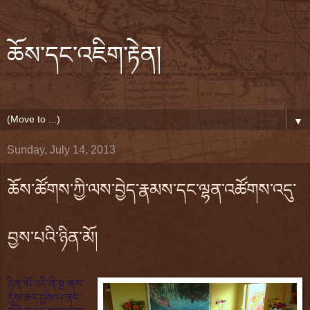
ཆོས་དང་འཇིག་རྟེན།
▼
Sunday, July 14, 2013
ཆོས་ཚོགས་ཀྱི་ལས་བྱེད་རྣམས་དང་ལྷན་འཚོགས་འདུ་
བྱས་པའི་ཉིན་མོ།
ཉིན་མོ་འདི་ནི་སྔ་ནས་
དུས་ཆད་བྱས་པ་ནང་