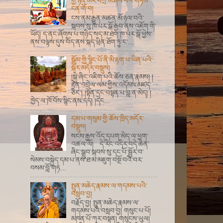
གྱི་ཉིན་མོར་བཀྲ་མ་ཤིས་པའི་གཏམ་
ངན་གོ་བ།
ངས་ནམ་རྒྱུན་མཚན་མོ་ཉལ་བའི་
སྐབས་སུ་ཁ་པར་སྒོ་རྒྱབ་ནས་འཇོག་གི་
ཡོད། ད་ནང་ཞོགས་པ་གཉིད་སད་མ་ཐག་ཁ་པར་སྒོ་ཕྱེས་
ནས་བལྟས་དུས་བོད་ནས་སྐད་ཕྲིན་ཐོག་ཏུ་ང་...
སྒོམ་གྱི་སྙིང་པོ་ནི་མི་རྟག་པ་ཡིན་པའི་
སྐོར་མདོར་བསྡུས།
།སྐྱེ་ཞིང་འཇིག་པའི་ཆོས་ཅན་རྣམས། །
རྟེན་འབྲེལ་ལམ་གྱིས་འདོམས་མཛད་
ཅིང་། །སྟོན་དང་བསྟན་པ་བླ་ན་མེད། །
ཁྱེད་ལ་ཁོ་བོས་སྙིང་ནས་དད། །དེང...
དམ་པ་གསུམ་གྱི་ཆོས་ཁྲིད་མདོར་
བསྡུས།
སངས་རྒྱས་འོད་དཔག་མེད་ལ་ཕྱག་
འཚལ་ལོ། དེ་རིང་འདིར་བདེ་ཆེན་
ཞིང་སྒྲུབ་སྐབས་སུ་དང་པོ་སྦྱོར་བ་
སེམས་བསྐྱེད་དམ་པ་ནས་ཐ་མ་མཇུག་བསྔོ་བའི་བར་
བསམ་བློ་གཏ...
སྤུན་མཆེད་རྣམས་ལ་གདམས་པའི་
བསླབ་བྱ།
བརྗོད་བྱ། སྤུན་མཆེད་རྣམས་ལ་
གདམས་པའི་བསླབ་བྱ། གསུང་པ་པོ།
མཁན་པོ་ཀར་བསྟན། གསུངས་ཡུལ།