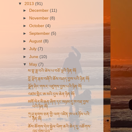
▼
2013
(91)
►
December
(11)
►
November
(8)
►
October
(4)
►
September
(5)
►
August
(8)
►
July
(7)
►
June
(10)
▼
May
(7)
ས་གྷ་ཟླ་བའི་ཚེས་པ་བཅོ་ལྔའི་ཉིན་མོ།
བློ་ལྡོག་རྣམ་བཞིའི་ཆོས་བཤད་བྱས་པའི་ཉིན་མོ།
ལྗོན་ཤིང་གསར་འཛུགས་བྱས་པའི་ཉིན་མོ།
འཛམ་གླིང་ཨ་མའི་དུས་ཆེན་ཉིན་མོ།
མགོ་སེར་མི་རྒན་ཞིག་དང་མཉམ་དུ་ཁ་བརྡ་བྱས་
པའི་ཉིན་མོ།
ཀུ་ཤུ་རྟགས་ཅན་གྱི་ལག་འཛིན་ཁ་པར་ཉོས་པའི་
ཉིན་མོ།
ཆོས་ཚོགས་དེབ་སྐྱེལ་ཡིག་ཆའི་ཆེད་དུ་འཚོགས་
འདུ་བྱས་པའ...