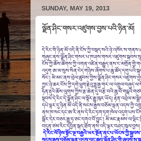
SUNDAY, MAY 19, 2013
ལྗོན་ཤིང་གསར་འཛུགས་བྱས་པའི་ཉིན་མོ།
དེ་རིང་གི་ཉིན་མོ་འདི་ནི་ངོས་ཀྱི་བསྡད་སའི་ཉེ་འཁོར་ས་གནས་
གཞུང་ནས་ལྗོན་ཤིང་གསར་པ་ཁ་ཤས་གསར་འཛུགས་སྐབས་སུ་
ངོས་ཀྱི་ཆོས་ཚོགས་ཀྱི་འགན་འཛིན་བརྒྱུད་ནས་ང་མགྲོན་གྱི་གཙོ
འདུག
ཨ་མ་སུས་སིན་ངེད་གཉིས་ཞོགས་པ་ཆུ་ཚོད་དགུ་པའི་ས
སོང་། མི་མང་ནས་
བྲེལ་ཚུབས་ཀྱིས་ལྗོན་ཤིང་གསར་འཛུགས་བ
ཀྱང་
ཉེ་ཆར་ངོས་ཀྱི་དགེ་ཕྲུག་རྗེའུ་ཧྥུ་རྒྱ་གར་ལ་འགྲུལ་བཞུད་
ཧིན་རྡུའི་ཆོས་ལུགས་ཀྱིས་རྩ་ཆེན་དུ་བརྩི་བའི་ཆུ་བོ་
ག
ངྒ
འི་གཙ
སྟབས་དེ་རིང་དེ
་ལྗོན་ཤིང་ལ་
སྟོར
་རྒྱུ་ཁུར་ཡོད། རྟེན་འབྲེལ་མ་
སྒྲི
དཔེ་ལྟར་དུ་ཉིན་མོ་འདི་ནི་སངས
་རྒྱས་བཅོམ་ལྡན་འདས་ཀྱི་འཁ
ནས་ཁ་སང་དང་ཨ་རི་ནས་དེ་རིང་ཏག་ཏག་ཁེལ་འདུག་པས་ངོས་ན
སྒོར་དེར་བཅར་རྒྱུ་ཧ་ཅང་དགའ་བོ་བྱུང་། མི་མང་རྣམས་ལ་ལྡིང་
བདུན་ཙམ་རིང་དབྱིན་སྐད་ཐོག་ནས་
འདི་ལྟར་བཤད་ཁུལ་བྱས
།
དེ་རིང་
ལོ་ཉིས་
སྟོང་ལྔ་བརྒྱའི་ཡར་སྔོན་
ནང་པ་ཡོངས་ཀྱི་སྐྱབས
སངས་རྒྱས་བཅོ
མ་ལྡན་འདས་བྱང་ཆུབ་ལྗོན་ཤིང་གི་ཞབས་སུ་སྐུ