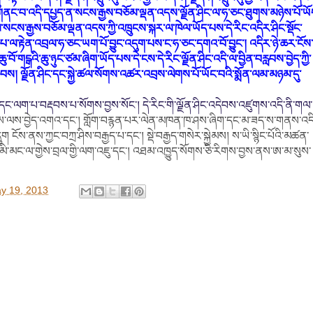
་གན
ང
་བ་འདི་དཔྱད་ན་སངས་རྒྱས་བཅོམ་ལྡན་འདས་ལྗོན་ཤིང་
ལ་ཧ་ཅང་ཐུགས་མཉེས་པོ་ཡོ
་ལ་སངས་རྒྱས་བཅོམ་ལྡན་འདས་ཀྱི་འཁྲུངས་སྐར་
ལ་ཁེལ་ཡོད་པས་དེ་རིང་འདིར་ཤིང་སྡོང་
་རྟེན་འབྲལ་ཧ་ཅང་ཡག་པོ་བྱུང་འདུག་པས་ང་ཧ་ཅང་དགའ་བོ་བྱུང་། འདིར་ཉེ་ཆར་ངོས་ཀ
ུ་བོ་གངྒའི་ཆུ་ཉུང་ཙམ་ཞིག་ཡོད་པས་དེ་
ངས་དེ་རིང་ལྗོན་ཤིང་འདི་ལ་བྱིན་བརླབས་བྱེད་ཀྱི་
འབབས
།
ལྗོན་ཤིང་དང་སྐྱེ་ཚལ་སོགས་
འཚར་འབྲས་ལེགས་པོ་ཡོང་བའི་སྨོན་ལམ་མཉམ་དུ་
ལག་པ་བརྡབས་པ་སོགས་བྱས་སོང་། དེ་རིང་གི་ལྗོན་ཤིང་འ
དེབས་འཛུགས་འདི་ནི་གལ་
་ལས་བྱེད་འགའ་དང་། གློག་བརྙན་པར་ལེན་མཁན་ཁ་ཤས་ཞིག་དང་མ་ཟད་ས་གནས་འདི
དུག ངོས་ནས་ཀྱང་བཀྲ་ཤིས་བརྒྱད་པ
་དང་། སྡེ་བརྒྱད་གསེར་སྐྱེམས། ས་ཡི་སྙིང་པོའི་མཚན་
་མང་ལ་གྱེས་བྲལ་གྱི་
ལག
་འ
ཇུ
་དང་།
འཐམ་འཁྱུད་སོགས་ཅི་རིགས་བ
ྱས་ནས་ཨ་མ་སུས་
y 19, 2013