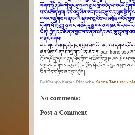
སོགས་ལྗོན་ཤིང་གི་དྲུང་དུ་སངས་རྒྱས་ཀྱི་མཛད་པ་མང་པོ་ཞིག
པར་མཚོན་ཐུབ
། དེར་འདྲ་ཡིན་ཙང་
ཁ་སང་རྒྱ་གར་ལུམ་བྷི་ནི
གསར་འཛུགས་གནང་བའི་སྐབས་སུ་ངོས་ལ་མགྲོན་འབོད་བྱས་པ་ལ
གྲོགས་པོ་རྗེའུ་ཧྥུ་ནས་ང་ལ་
ཆེད་དུ་
རྒྱ་གར་ནས་ཁུར་ཡོངས་བའི་ཆ
ཡིན། ཁྱེད་རང་ཚོ་ནས་ཀྱང་ས་གནས་འདིར་ཆར་ཆུ་དུས་སུ་
གནང་རོགས།
ཞེས་གཏམ་བཤད་བྱེད་ཁུལ་བྱས་པས་མི་མང་ནས་དགའ་འབོད་དང་
ཆེན་ཞིག་ཡིན་པ་འདྲ
་གང་ཡིན་
ཟེར་ན་
san francisco
ནས
རྫོང་དཔོན་དང་གནད་ཡོད་ཀྱི་གལ་ཆེའི་མི་སྣ་ཁ་ཤས་སླེབས་འ
གཟུངས་སོགས་གང་དྲག་ཀྱིས་ལྗོན་ཤིང་བྱིན་བརླབས་བྱས་ནས་མི
སིན་ངེད་གཉིས་ནང་དུ་འབྱོར
།
By Khenpo Karten Rinpoche
Karma Tensung
-
Ma
No comments:
Post a Comment