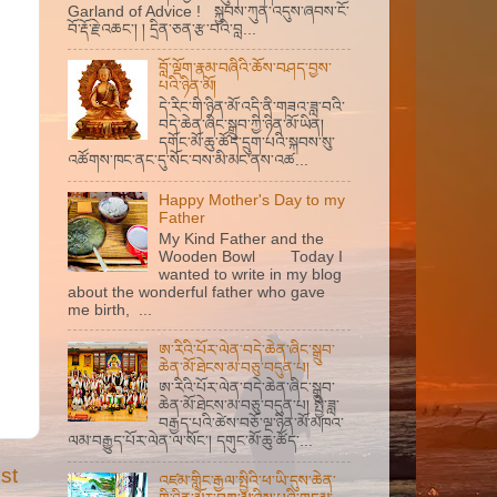
Garland of Advice ! སྐྱབས་ཀུན་འདུས་ཞབས་ངོ་
བོ་རྡོ་རྗེ་འཆང་། ། དྲིན་ཅན་རྩ་བའི་བླ...
བློ་ལྡོག་རྣམ་བཞིའི་ཆོས་བཤད་བྱས་
པའི་ཉིན་མོ།
དེ་རིང་གི་ཉིན་མོ་འདི་ནི་གཟའ་ཟླ་བའི་
བདེ་ཆེན་ཞིང་སྒྲུབ་ཀྱི་ཉིན་མོ་ཡིན།
དགོང་མོ་ཆུ་ཚོད་དྲུག་པའི་སྐབས་སུ་
འཚོགས་ཁང་ནང་དུ་སོང་བས་མི་མང་ནས་འཚ...
Happy Mother's Day to my
Father
My Kind Father and the
Wooden Bowl Today I
wanted to write in my blog
about the wonderful father who gave
me birth, ...
ཨ་རིའི་པོར་ལེན་བདེ་ཆེན་ཞིང་སྒྲུབ་
ཆེན་མོ་ཐེངས་མ་བཅུ་བདུན་པ།
ཨ་རིའི་པོར་ལེན་བདེ་ཆེན་ཞིང་སྒྲུབ་
ཆེན་མོ་ཐེངས་མ་བཅུ་བདུན་པ། སྤྱི་ཟླ་
བརྒྱད་པའི་ཚེས་བཅོ་ལྔ་ཉིན་མོ་མཁའ་
ལམ་བརྒྱུད་པོར་ལེན་ལ་སོང་། དགུང་མོ་ཆུ་ཚོད་...
st
འཛམ་གླིང་རྒྱལ་སྤྱིའི་ཕ་ཡི་དུས་ཆེན་