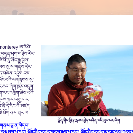
monterey
ཨ་
རིའི་
བདུན་ཕྲག་གཉིས་རིང་
་བོ་རུ་
ཡོང་རྒྱུ་བྱས་
ྐབས་སུ་ས་གནས་དེར་
ྱེད་བཞིན་འདུག ངས་
ལ་སོང་བའི་ལག་རྟགས་སུ་
ང་ཆབ
་ཞིག་ཁུར་འདུག་
ག་རང་འགྲིག་ཞེས་པའི་
ྲུངས་སྐར
་ལ་རྒྱ་གར་
ི་དེ་རིང་གི་མཛད་
ཁྲི་ཐོག་ནས་སྐར་མ་
ལྗོན་ཤིང་བྱིན་རླབས་བྱེད་བཞིན་པའི་ཟུར་པར་ཞིག
་གནས་བླ་ན་མེད་པ་
་བལྟམས་པ་དང་། ལྗོན་ཤིང་དྲུང་དུ་སངས་རྒྱས་
པ་དང་། ལྗོན་ཤིང་དྲུང་དུ་མྱ་
ངན་ལས་འདས་