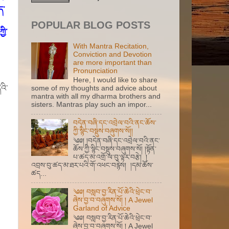
ད་
POPULAR BLOG POSTS
ྱི་
With Mantra Recitation,
Conviction and Devotion
are more important than
Pronunciation
Here, I would like to share
འི་
some of my thoughts and advice about
mantra with all my dharma brothers and
sisters. Mantras play such an impor...
བདེན་བཞི་དང་འབྲེལ་བའི་ནང་ཆོས་
ཀྱི་སྙིང་བསྡུས་བཞུགས་སོ།།
༄༅། །བདེན་བཞི་དང་འབྲེལ་བའི་ནང་
ཆོས་ཀྱི་སྙིང་བསྡུས་བཞུགས་སོ། །སྟོན་
པ་ཚད་མ་འགྲོ་ལ་བུ་ལྟར་བརྩེ། །
འབྲས་བུ་ཚད་མ་ཐར་པའི་གོ་འཕང་བརྙེས། །དམ་ཆོས་
ཚད...
༄༅། བསླབ་བྱ་རིན་པོ་ཆེའི་ཕྲེང་བ་
ཞེས་བྱ་བ་བཞུགས་སོ། ། A Jewel
Garland of Advice
༄༅། བསླབ་བྱ་རིན་པོ་ཆེའི་ཕྲེང་བ་
ཞེས་བྱ་བ་བཞུགས་སོ། ། A Jewel