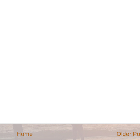
Home
Older Po