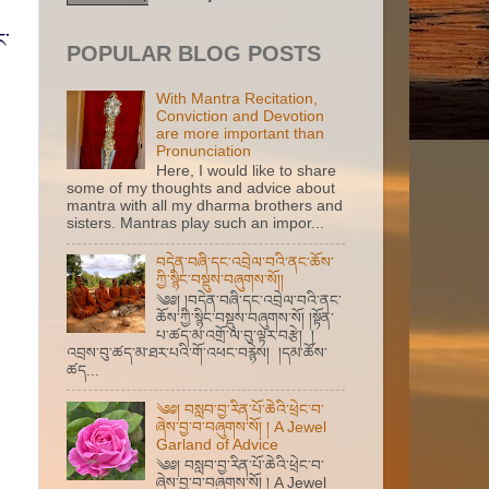
ང་
POPULAR BLOG POSTS
With Mantra Recitation,
Conviction and Devotion
are more important than
Pronunciation
Here, I would like to share
some of my thoughts and advice about
mantra with all my dharma brothers and
sisters. Mantras play such an impor...
བདེན་བཞི་དང་འབྲེལ་བའི་ནང་ཆོས་
ཀྱི་སྙིང་བསྡུས་བཞུགས་སོ།།
༄༅། །བདེན་བཞི་དང་འབྲེལ་བའི་ནང་
ཆོས་ཀྱི་སྙིང་བསྡུས་བཞུགས་སོ། །སྟོན་
པ་ཚད་མ་འགྲོ་ལ་བུ་ལྟར་བརྩེ། །
འབྲས་བུ་ཚད་མ་ཐར་པའི་གོ་འཕང་བརྙེས། །དམ་ཆོས་
ཚད...
༄༅། བསླབ་བྱ་རིན་པོ་ཆེའི་ཕྲེང་བ་
ཞེས་བྱ་བ་བཞུགས་སོ། ། A Jewel
Garland of Advice
༄༅། བསླབ་བྱ་རིན་པོ་ཆེའི་ཕྲེང་བ་
ཞེས་བྱ་བ་བཞུགས་སོ། ། A Jewel