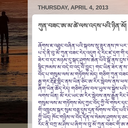
THURSDAY, APRIL 4, 2013
ཀུན་བཟང་ཨ་མ་ཚེ་ལས་འདས་པའི་ཉིན་མོ།
ཞོགས
་
ཇ
་འཐུང་བཞིན་པའི་སྐབས་སུ་ཟུར་ནས་ཁ་པར་གྱི
པ་དེ་ནི་བུ་མོ་ཀུན་བཟང་རེད་འདུག
དེ་རིང་ཛ་དྲག་གི
ཟེར་བ་དང་མཉམ་དུ་སྐད་ཤུགས་ཆེན་པོའི་སྒོ་ནས་ངུས་སོང
སྙིང་ཁམས་མ་བདེ་བ་འདྲ་བོ་བྱུང་། གང་ཡིན་ཟེར་ན་
བོད་པ་གསུམ་ལས་མ་གཏོགས་མེད
། གཅིག་
ཀུན་བཟང
རྒྱ་གར་རྡོ་རྗེ་གླིང་ནས་ཡིན་
ཅིང་ཨ་རིར་སླེབས་ནས་ཕལ་
ཞིག་ཡིན
་ཚོད་རེད
། གཅིག་ཤོས་བལ་ཡུལ་
ལ་སྐྱེས་པའ
ལགས་ཡིན
། མོ་རང་ཡང་ཨ་རིར་སླེབས་ནས་རྒྱུན་རིང་
གསུམ་ལས་མ་གཏོགས་མེད་ཀྱང་བོད་ཀྱི་ལོ་གསར་དང
གི་འཁྲུངས་སྐར་
སུམ་བཅུ་དུས་དྲན་སོགས་ལ་བོད་པའི་
ཀྱི་ཡོད། ཁོང་གཉིས་ལ་བོད་
དོན་ལ་སེམས་ཤུགས་ཧ
་ཅང
རིང་ནི་བཀྲ་མ་ཤིས་པ་ཞིག་ལ་བུ་མོ་ཀུན་བཟང་གི་ཨ་