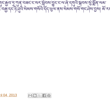
རྒྱབ་ཏུ་ཀུན་བཟང་ང་སར་སླེབས་བྱུང་ང་ལ་ཞེ་དགུའི་སྐབས་སུ་སྨོན་ལམ་
་བརྒྱ་དང་
ཉི་ཤུའི་སེམས་གསོའི་དོད་ཕུལ་ནས་སེམས་གསོ་གང་ཤེས་བྱས། མོ་ར
il 04, 2013