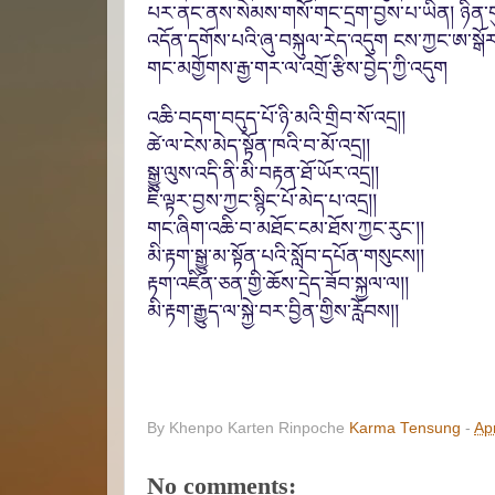
པར་ནང་ནས་སེམས་གསོ་གང་དྲག་བྱས་པ་ཡིན། ཉིན་གུང་
འདོན་དགོས་པའི་
ཞུ་བསྐུལ་རེད་འདུག
ངས་ཀྱང་ཨ་སྒོར
གང་མགྱོགས་རྒྱ་གར་ལ་འགྲོ་རྩིས་བྱེད་ཀྱི་འདུག
འཆི་བདག་བདུད་པོ་ཉི་མའི་གྲ
ིབ་སོ་འདྲ།།
ཚེ་ལ་ངེས་མེད་སྟོན་ཁའི་བ་མོ་འདྲ།།
སྒྱུ་ལུས་འདི་ནི་མི་བརྟན་ཐོ་ཡོར་འདྲ།།
ཇི་ལྟར་བྱས་ཀྱང་སྙིང་པོ་མེད་པ་འདྲ།།
གང་ཞིག་འཆི་བ་མཐོང་
ངམ་ཐོས་ཀྱང་རུང་།།
མི་རྟ
ག་སྒྱུ
་མ་སྟོན་པའི་སློབ་དཔོན་གསུངས།།
རྟག་འཛིན་
ཅན་གྱི་ཆོས་དྲེད་
ཟོབ་སྐྱལ་ལ
།།
མི་
རྟག་རྒྱུད་ལ་སྐྱེ་བར་བྱིན་གྱིས་རློབས།།
By Khenpo Karten Rinpoche
Karma Tensung
-
Apr
No comments: