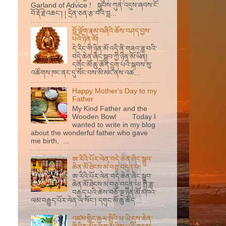
Garland of Advice ! སྐྱབས་ཀུན་འདུས་ཞབས་ངོ་
བོ་རྡོ་རྗེ་འཆང་། ། དྲིན་ཅན་རྩ་བའི་བླ...
བློ་ལྡོག་རྣམ་བཞིའི་ཆོས་བཤད་བྱས་
པའི་ཉིན་མོ།
དེ་རིང་གི་ཉིན་མོ་འདི་ནི་གཟའ་ཟླ་བའི་
བདེ་ཆེན་ཞིང་སྒྲུབ་ཀྱི་ཉིན་མོ་ཡིན།
དགོང་མོ་ཆུ་ཚོད་དྲུག་པའི་སྐབས་སུ་
འཚོགས་ཁང་ནང་དུ་སོང་བས་མི་མང་ནས་འཚ...
Happy Mother's Day to my
Father
My Kind Father and the
Wooden Bowl Today I
wanted to write in my blog
about the wonderful father who gave
me birth, ...
ཨ་རིའི་པོར་ལེན་བདེ་ཆེན་ཞིང་སྒྲུབ་
ཆེན་མོ་ཐེངས་མ་བཅུ་བདུན་པ།
ཨ་རིའི་པོར་ལེན་བདེ་ཆེན་ཞིང་སྒྲུབ་
ཆེན་མོ་ཐེངས་མ་བཅུ་བདུན་པ། སྤྱི་ཟླ་
བརྒྱད་པའི་ཚེས་བཅོ་ལྔ་ཉིན་མོ་མཁའ་
ལམ་བརྒྱུད་པོར་ལེན་ལ་སོང་། དགུང་མོ་ཆུ་ཚོད་...
འཛམ་གླིང་རྒྱལ་སྤྱིའི་ཕ་ཡི་དུས་ཆེན་