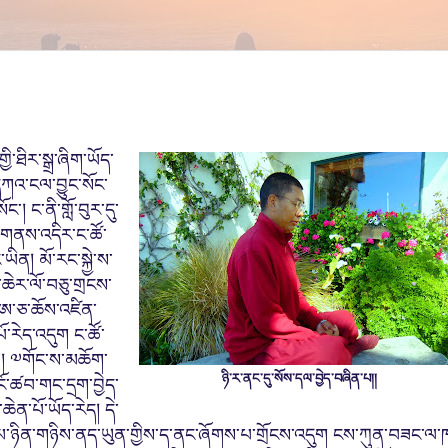
་ཐིར་སྒྲ་ཞིག་ཡོད་
་དཀའ་ངལ་བྱུང་སོང
་
་། ང་ནི་གློ་བུར་དུ་
ས་གནས་འདིར་ང་ཚོ་
་ཡིན
།
མོ་རང་སྐྱེ་ས་
ཆེར་ལོ་བཅུ་གྲངས་
ི་ཨ་ཅ་ཆོས་འཛིན་
པོ་རེད་འདུག
ང་ཚོ་
་། ༧གོང་ས་མཆོག་
ཉི་ར་ནང་དུ་སོས་དལ་བྱེད་བཞིན་པ།།
ངོ་ཚབ་གང་དྲག་བྱེད་
་ཆེན་པོ་ཡོད་རེད།
དེ་
མ་
ཉིན་
གཉིས་ནད་ཡུན་གྱིས་ད་ནང་ཞོགས་པ་གྲོངས་འདུག ངས་ཀུན་བཟང་ལ་