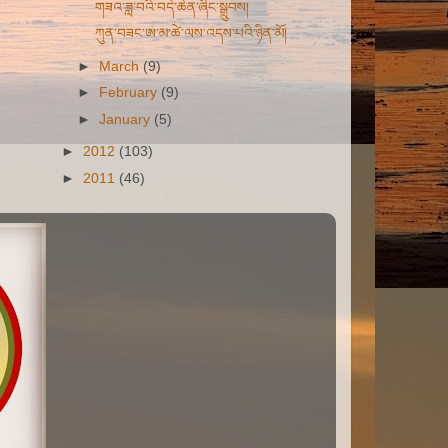
གཟའ་ཟླ་བའི་བདེ་ཆེན་ཞིང་སྒྲུབས།
ཀུན་བཟང་ཨ་མ་ཚེ་ལས་འདས་པའི་ཉིན་མོ།
►
March
(9)
►
February
(9)
►
January
(5)
►
2012
(103)
►
2011
(46)