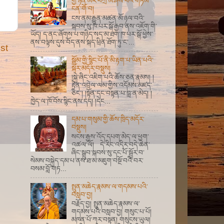
གྱི་ཉིན་མོར་བཀྲ་མ་ཤིས་པའི་གཏམ་
ངན་གོ་བ།
ངས་ནམ་རྒྱུན་མཚན་མོ་ཉལ་བའི་
སྐབས་སུ་ཁ་པར་སྒོ་རྒྱབ་ནས་འཇོག་གི་
ཡོད། ད་ནང་ཞོགས་པ་གཉིད་སད་མ་ཐག་ཁ་པར་སྒོ་ཕྱེས་
ནས་བལྟས་དུས་བོད་ནས་སྐད་ཕྲིན་ཐོག་ཏུ་ང་...
st
སྒོམ་གྱི་སྙིང་པོ་ནི་མི་རྟག་པ་ཡིན་པའི་
སྐོར་མདོར་བསྡུས།
།སྐྱེ་ཞིང་འཇིག་པའི་ཆོས་ཅན་རྣམས། །
རྟེན་འབྲེལ་ལམ་གྱིས་འདོམས་མཛད་
ཅིང་། །སྟོན་དང་བསྟན་པ་བླ་ན་མེད། །
ཁྱེད་ལ་ཁོ་བོས་སྙིང་ནས་དད། །དེང...
དམ་པ་གསུམ་གྱི་ཆོས་ཁྲིད་མདོར་
བསྡུས།
སངས་རྒྱས་འོད་དཔག་མེད་ལ་ཕྱག་
འཚལ་ལོ། དེ་རིང་འདིར་བདེ་ཆེན་
ཞིང་སྒྲུབ་སྐབས་སུ་དང་པོ་སྦྱོར་བ་
སེམས་བསྐྱེད་དམ་པ་ནས་ཐ་མ་མཇུག་བསྔོ་བའི་བར་
བསམ་བློ་གཏ...
སྤུན་མཆེད་རྣམས་ལ་གདམས་པའི་
བསླབ་བྱ།
བརྗོད་བྱ། སྤུན་མཆེད་རྣམས་ལ་
གདམས་པའི་བསླབ་བྱ། གསུང་པ་པོ།
མཁན་པོ་ཀར་བསྟན། གསུངས་ཡུལ།