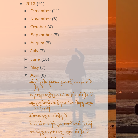
▼
2013
(91)
►
December
(11)
►
November
(8)
►
October
(4)
►
September
(5)
►
August
(8)
►
July
(7)
►
June
(10)
►
May
(7)
▼
April
(8)
བདེ་ཆེན་ཞིང་སྒྲུབ་དང་སྐྱབས་སྡོམ་གནང་བའི་
ཉིན་མོ།
གནས་སྐབས་ཀྱི་ཐུང་མཚམས་གྲོལ་བའི་ཉིན་མོ།
བདུན་གཅིག་རིང་བསྙེན་མཚམས་ཞིག་ཏུ་བསྡད་
པའི་ཉིན་མོ།
ཆོས་བཤད་བྱས་པའི་ཉིན་མོ།
རི་མགོ་ཞིག་ལ་སྤྲོ་འཁྱམས་ལ་སོང་བའི་ཉིན་མོ།
ཁ་འདོན་བྱས་ནས་ནང་དུ་བསྡད་པའི་ཉིན་མོ།