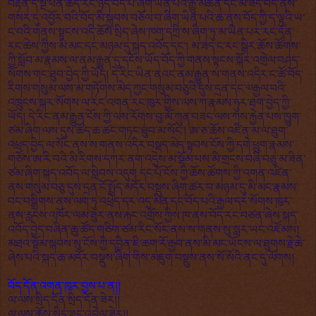
བརྟེན་དེ་སྔ་ཕན་ཆོད་རང་ཉིད་བོད་པ་ཞིག་ཡིན་པའི་རྒྱུ་མཚན་དང་མ་ཟད་བོད་ནས་
གསར་དུ་འབྱོར་བའི་བོད་མི་སྐྱབས་བཅོལ་བ་ཞིག་ཡིན་པའི་ཆ་ནས་བོད་ཀྱི་ད་ལྟའི་ཡ་
ང་བའི་གནས་སྟངས་འདི་ཆོས་སྲིད་ཞེས་ཁག་དཀྲི་ས་ཞིག་ཏུ་མ་ཡིན་པར་རང་དོན་
རང་ཆེས་ཀྱིས་མི་མང་དང་མཉམ་དུ་སྐད་འབོད་དང་། མ་ཟད་ང་རང་སྒེར་ཆོས་ཚོགས་
ཀྱི་སློབ་མ་རྣམས་ལ་ནམ་རྒྱུན་དུ་དངོས་ཡོད་བོད་ཀྱི་གནས་སྟངས་སྐོར་འགྲེལ་བཤད་
སོགས་གང་ཐུབ་བྱེད་ཀྱི་ཡོད། དེ་རིང་ཡིན་ནའང་ནམ་རྒྱུན་ས་གནས་འདིར་ང་ཚོ་བོད་
རིགས་གསུམ་ལས་མ་གཏོགས་མེད་ཀྱང་གསུམ་བཅུའི་དུས་དྲན་དང་༧རྒྱལ་བའི་
འཁྲུངས་སྐར་སོགས་ལ་རང་འགན་རང་ཁུར་གྱིས་ལས་ཀ་རྣམས་ཧུར་ཐག་བྱེད་ཀྱི་
ཡོད། དེ་རིང་ནམ་རྒྱུན་ངོས་ཀྱི་ལས་རོགས་བུ་མོ་ཀུན་བཟང་ལས་ཀས་རྐྱེན་པས་ཁྱུག་
ཙམ་ཞིག་ལས་དུས་ཚོད་ཆ་ཚང་གཏང་ཐུབ་མ་སོང་། ཨ་ཅ་ཆོས་འཛིན་མ་ལ་ཐུག་
འཕྲད་བྱེད་ལ་སོང་ནས་ས་གནས་འདིར་བསྡད་མེད་སྟབས་ངོས་ཀྱི་དགེ་ཕྲུག་རྣམས་
གཙོས་ཨ་རི་བའི་མི་རིགས་དཀར་ནག་འདྲེས་མ་སྡོམ་པས་མི་གྲངས་བཞི་བཅུ་མ་ཟིན་
ཙམ་ཞིག་སྐད་འབོད་ལ་སླེབས་འདུག དང་པོ་ངོས་ཀྱི་ཆོས་ཚོགས་ཀྱི་འགན་འཛིན་
ནས་གསུམ་བཅུ་དུས་དྲན་ངོ་སྤྲོད་མདོར་བསྡུས་ཞིག་ཚར་བ་མཉམ་དུ་མི་མང་རྣམས་
བང་བསྒྲིགས་ནས་ལག་ཏུ་འཕྲེད་དར་འདྲ་མིན་དང་བོད་པའི་རྒྱལ་དར་སོགས་ཁུར་
ནས་རླངས་འཁོར་ལམ་ཟུར་ནས་རྐང་འགྲོས་ཀྱིས་ཁ་ནས་བོད་རང་བཙན་ཞེས་སྐད་
འབོད་བྱེད་བཞིན་ཆུ་ཚོད་གཅིག་ཙམ་རིང་སོང་ནས་ས་གནས་སུ་སླར་ཡང་འཛོམས།
མཐའ་སྡོམ་སྐབས་སུ་ངོས་ཀྱི་དབྱིན་ཇི་ཆག་རོ་རྒྱབ་ནས་མི་མང་ཡོངས་ལ་ཐུགས་རྗེ་ཆེ་
ཞེས་པའི་སྐད་ཆ་མདོར་བསྡུས་ཞིག་གིས་མཇུག་བསྡུས་ནས་སོ་སོའི་ནང་དུ་ལོགས།
བོད་དོན་འགན་ཁུར་བྱས་པ་ན།།
ལ་ལས་སྲིད་དོན་སྲིད་དོན་ཟེར།།
ལ་ལས་ཆོས་སྲིད་ཟུང་འབྲེལ་ཟེར།།