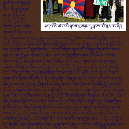
སྐྱོ་གདུང་གི་ཉིན་མོ་
ཞིག་རེད། དེ་ནས་
བཟུང་སྟེ་ད་བར་
གཞིས་བྱེས་བོད་
སྐད་འབོད་ཚར་བའི་སྐབས་སུ་མཉམ་དུ་བླངས་པའི་ཟུར་པར་ཞིག
རིགས་སྐྱབས་བཅོལ་
བ་མང་པོ་ཞིག་ནས་
ཉིན་མོ་འདིར་གསུམ་བཅུ་དུས་དྲན་ཞེས་གལ་ཆེན་ཞིག་ཏུ་ངོས་འཛིན་བྱེད་ནས་ཟས་
བཅད་ངོ་རྒོལ་དང་། ཞི་བའི་གོམས་བགྲོད། རྒྱལ་ཚོགས་ཞུ་གཏུགས། མར་མེ་ཁྲོམ་སྐོར།
རང་ལུས་མེར་བསྲེགས་སོགས་ཡ་ང་བའི་ལས་འགུལ་འདིའི་བརྒྱུད་ནས་བོད་རིགས་
ཙམ་མ་ཟད་ཕྱི་རྒྱལ་བ་མང་པོ་ཞིག་ལ་རང་བཞིན་གྱིས་འཁྱམས་བཞིན་པའི་བོད་
རིགས་འདི་རྣམས་སྐྱབས་བཅོལ་བའི་བོད་པ་ཞིག་དང་། མཁའ་དབྱིངས་སུ་འཕྱར་
བཞིན་པའི་གངས་སེང་ཅན་གྱི་རྒྱལ་དར་འདི་བོད་ཀྱི་རྒྱལ་དར་ཡིན་པ་ཤེས་ཐུབ་ཀྱི་
ཡོད། འོན་ཀྱང་བོད་ཀྱི་སྤྱི་ཚོགས་ནང་དུ་བཤད་སྲོལ་ལ། (ཆོས་སྲིད་)ཞེས་པའི་ཚིག་
དུམ་འདི་གཉིས་ལ་མི་མང་པོ་ཞིག་ནས་གོ་བ་ལེན་སྟངས་མི་འདྲ་བ་དང་འགྲེལ་བཤད་
བྱེད་སྟངས་འདྲ་མིན་སྣ་ཚོགས་ཤིག་ཡོད། ཁ་ཤས་ཀྱིས་ཚིག་མཛེས་པོའི་སྒོ་ནས་ཆོས་
སྲིད་ཟུང་འབྲེལ་ཞེས་འགལ་མེད་གཅིག་ཏུ་སྒྲུབ་པ་དང་། ཁ་ཤས་ཀྱིས་ཆོས་སྲིད་གཉིས་
ལྷན་གཅིག་ཏུ་དངོས་འགལ་མེ་ཆུ་ལྟར་དུ་འདོད་མཁན་ཀྱང་མི་ཉུང་བ་ཞིག་ཡོད་པ་མ་
ཟད་སེམས་ཕམ་དགོས་པ་ཞིག་ལ་བླ་མ་གྲྭ་པས་བོད་དོན་ལ་དོ་སྣང་བྱས་པ་ཙམ་གྱིས་
ཁོ་སྲིད་དོན་པ་རེད་ཞེས་གྲྭ་ཚང་གིས་འགོས་ནད་ཅན་ལ་སྡང་བ་ནང་བཞིན་ཟུར་ལ་
བཀར་ཅི་ཐུབ་བྱེད་མཁན་རེ་ཟུང་ཙམ་ག་ལ་ཡིན། ངོས་ལ་མཚོན་ན་སྲིད་དོན་ཞེས་
པའི་ཚིག་དུམ་གཉིས་པོའི་བཀག་རྡོའི་རྭ་བ་ལས་ཡོངས་སུ་གྲོལ་ནས། ད་ལྟ་ཡར་ལྟོས་
དཔོན་མེད། མར་ལྟོས་གཡོག་མེད། སྐྲག་ས་དང་ཞེད་ས་གང་ཡང་མེད། རྒྱུ་མཚན་དེར་