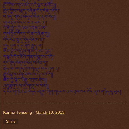
ཁོ་བོས་འགལ་མེད་འདི་ལྟར་མཐོང་།།
ཁྱེད་ཀྱིས་བརྩད་བཞིན་བོད་དོན་འདིར།།
བརྩད་མཁན་བོད་པ་ཡིན་ནམ་མིན།།
གལ་སྲིད་བོད་པ་ཡིན་པས་ན།།
དེ་ནི་ཁྱེད་ཀྱི་ལས་འགན་ཡིན།།
གལ་སྲིད་བོད་པ་ཡིན་བཞིན་དུ།།
བོད་དོན་སྣང་མེད་བོར་བ་ན།།
གང་ཟག་དེ་ཡི་ཤེས་རྒྱུད་ལ།།
ཆོས་སྲིད་གཉིས་ཀ་མེད་པས་ཁྱབ།།
ད་ལྟའི་བོད་མིའི་གནས་སྟངས་འདི།།
རང་ཉིད་བོད་པ་ཡིན་བཞིན་དུ།།
སྲིད་ལ་ཁག་དཀྲིས་གཡུགས་བཞག་ན།།
རྒྱུ་འབྲས་འགལ་ཚབས་དེ་ལས་ཅི།།
ཆོས་ཀྱི་སྙིང་པོ་རྒྱུ་འབྲས་ཞེས།།
ཤཀྱཱཐུབ་པས་མ་གསུངས་སམ།།
དེ་རིང་གི་ཉིན་ཐོ་མདོར་བསྡུས་ཞིག་གཏངས་ནས་ཉལ་སར་སོང་ནས་གཉིད་དུ་ཡུར།
Karma Tensung
-
March 10, 2013
Share