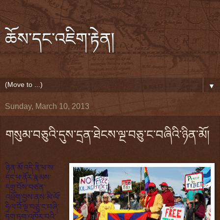
ཆོས་དང་འཇིག་རྟེན།
▼
Sunday, March 10, 2013
གསུམ་བཅུའི་དུས་དྲན་ཐེངས་ལྔ་བཅུ་ང་བཞིའི་ཉིན་མོ།
ཉིན་མོ་འདི་ནི་ཕ་ས་
དང་ཕ་ནོར་རྣམས་
དགྲ་བོས་བཙན་
འཕྲོག་བྱས་ནས་མི་ལོ་
ཧྲིལ་བོ་ལྔ་བཅུ་ང་བཞི་
ཏག་ཏག་འཁོར་བའི་