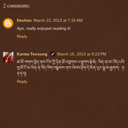
2 comments:
Dechen
March 13, 2013 at 7:15 AM
Apo, really enjoyed reading it!
Reply
Karma Tensung
March 16, 2013 at 9:23 PM
ཚ་མོ་ལགས་ཁྱེད་ནས་ངོས་ཀྱི་ཉིན་ཐོ་བཀླགས་པ་ཐུགས་རྗེ་ཆེ། ཡིན་ནའང་བོད་པའི་
བུ་མོ་ངོ་མ་ཡིན་ན་བོད་ཡིག་བསྣམས་ནས་ཕེབས་ཤོག་དེ་མིན་འུར་སྒྲ་མ་རྒྱགས། ཧ་
ཧ་ཧ་ཧ།
Reply