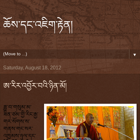
ཆོས་དང་འཇིག་རྟེན།
▼
Saturday, August 18, 2012
ཨ་རིར་འབྱོར་བའི་ཉིན་མོ།
ཟླ་བ་གསུམ་མ་
ཟིན་ཙམ་གྱི་རིང་རྒྱ་
གར་སོགས་ས་
གནས་གང་སར་
འཁྱམས་ཉུལ་དང་