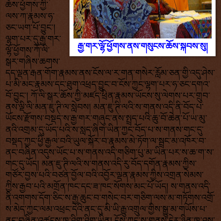
ཆོས་ཕྱོགས་ཀྱི་
ལས་ཀ་རྣམས་ཧ་
ཅང་ཡག་པོ་བྱུང་།
ལྷག་པར་དུ་རྒྱ་གར་
རྒྱ་གར་ལྷོ་ཕྱོགས་ནས་གསུངས་ཆོས་སྐབས་སུ།
ལྷོ་ཕྱོགས་ཀོ་ལི་
སྒར་གཞིས་ཆགས་
དད་ལྡན་རྒན་གོག་རྣམས་ནས་ངོས་ལ་ར་གན་གསེར་རློམ་ཅན་གྱི་འདུ་ཤེས་
པ་མི་མང་རྣམས་དང་ཐུག་འཕྲད་བྱུང་བ་ངོས་ཀྱང་ལྷག་པར་ཧ་ཅང་དགའ་
བོ་བྱུང་། ཀོ་ལི་སྒར་ཆོས་ཀྱི་མཛད་ཕྲིན་རྣམས་ཡོངས་སུ་ལེགས་པར་གྲུབ་
ནས་ལྡི་ལི་མན་ཇུ་ཊི་ལ་སླེབས། མན་ཇུ་ཊི་ལའི་ས་གནས་འདི་ནི་བོད་པ་
ཡོངས་རྫོགས་བསྡད་ས་རྒྱ་གར་གཞུང་ནས་སྤྲད་པའི་ཆུ་བོ་ཆེན་པོ་ཡ་མུ་
ནའི་འགྲམ་དུ་ཡོད་པའི་ས་སླད་ཞིག་ཡིན་ཀྱང་བོད་པ་ས་གནས་གང་དུ་
བསྡད་ཀྱང་ཕྱི་རྒྱལ་བའི་ཡུལ་སྐོར་བ་རྣམས་མེ་ཏོག་ལ་སྦྲང་མ་འཁོར་བ་
ནང་བཞིན་འདུས་ཡོང་པ་ས་གནས་འདི་གཅིག་པུ་མ་ཡིན་པར་ས་ཆ་ག་ས་
གང་དུ་ཡོད། མན་ཇུ་ཊི་ལའི་ས་གནས་འདི་རུ་བོད་དགོན་རྣམས་ཀྱིས་
གཙོར་བྱས་པའི་བཙན་བྱོལ་བའི་འབྱོར་ལྡན་རྣམས་ཀྱིས་འགྲན་སེམས་
ཀྱིས་རྒྱབ་པའི་མགྲོན་ཁང་དང་ཟ་ཁང་སོགས་མང་པོ་ཡོད། ས་གནས་འདི་
ནི་འགགས་དོག་ཅིང་ས་རྒྱ་ཆུང་བ་གསེང་བར་གཅིག་ལས་མ་གཏོགས་འགྲོ་
ས་མེད་ཀྱང་ལམ་འཕྲང་དེའི་ནང་དུ་མི་ཡི་རྒྱུ་འགྲུལ་གྱིས་སྒྱུ་མ་གཡོས་པ་
ནང་བཞིན་འཚངས་ཁ་ཤིག་ཤིག་ཡིན། ངོས་ཀྱང་ས་གནས་དེར་ཉིན་ཁ་ཤས་