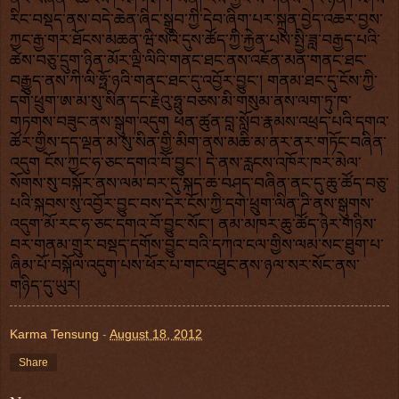
རིང་བསྡད་ནས་བདེ་ཆེན་ཞིང་སྒྲུབ་ཀྱི་དེབ་ཞིག་པར་སྐྲུན་བྱེད་འཆར་བྱས་
ཀྱང་རྒྱ་གར་ཐོངས་མཆན་ཝི་སའི་དུས་ཚོད་ཀྱི་རྐྱེན་པས་སྤྱི་ཟླ་བརྒྱད་པའི་
ཚེས་བཅུ་དྲུག་ཉིན་མོར་ལྡི་ལིའི་གནང་ཐང་ནས་འཇོན་མན་གནང་ཐང་
བརྒྱུད་ནས་ཀི་ལི་ཧྥོ་ཉའི་གནང་ཐང་དུ་འབྱོར་བྱུང་། གནམ་ཐང་དུ་ངོས་ཀྱི་
དགེ་ཕྲུག་ཨ་མ་སུ་སིན་དང་རྗེའུ་ཧྥུ་བཅས་མི་གསུམ་ནས་ལག་ཏུ་ཁ་
གཏགས་བཟུང་ནས་སྒུག་འདུག ཕན་ཚུན་བླ་སློབ་རྣམས་འཕྲད་པའི་དགའ་
ཚོར་གྱིས་དད་ལྡན་མ་སུ་སིན་གྱི་མིག་ནས་མཆི་མ་ནར་ནར་གཏོང་བཞིན་
འདུག ངོས་ཀྱང་ཧ་ཅང་དགའ་བོ་བྱུང་། དེ་ནས་རླངས་འཁོར་ཁར་མེལ་
སོགས་སུ་བསྐོར་ནས་ལམ་བར་དུ་སྐད་ཆ་བཤད་བཞིན་ནང་དུ་ཆུ་ཚོད་བཅུ་
པའི་སྐབས་སུ་འབྱོར་བྱུང་བས་དེར་ངོས་ཀྱི་དགེ་ཕྲུག་ལིན་ཌི་ནས་སྒུགས་
འདུག་མོ་རང་ཧ་ཅང་དགའ་བོ་བྱུང་སོང་། ནམ་མཁར་ཆུ་ཚོད་ཉེར་གཉིས་
བར་གནམ་གྲུར་བསྡད་དགོས་བྱུང་བའི་དཀའ་ངལ་གྱིས་ལམ་སང་ཐུག་པ་
ཞིམ་པོ་བསྐོལ་འདུག་པས་ཕོར་པ་གང་འཐུང་ནས་ཉལ་སར་སོང་ནས་
གཉིད་དུ་ཡུར།
Karma Tensung
-
August 18, 2012
Share