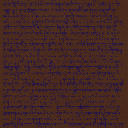
ནའང་གྲོང་པ་ཡུལ་མི་སེམས་དཀར་འགའ་ཡིས་ངེད་དྭ་ཕྲུག་རྣམས་ལ་ཟོས་ལྷག་དང་
འཐུང་ལྷག་ཐ་ན་སྔོ་ཆུ་དང་རམ་པ་སོགས་ཟོས་ནས་མ་ཤི་ཙམ་གྱུར། དེ་ནས་རིམ་
བཞིན་ངོས་ཀྱི་ཕ་རྒན་ཉིད་ནས་ཕ་དང་མ་གཉིས་ཀྱི་ཚབ་བྱས་ནས་ད་ལྟ་འཇིག་རྟེན་
འདི་སྒང་ནས་མི་ཡི་ཤ་ཚུགས་ངོམས་ནས་འགྲོ་བཞིན་པ་འདི་ཡང་ཕ་རྒན་ཁོང་གཅིག་
པུའི་བཀའ་དྲིན་ལས་ཡིན་པ་རེད་བསམ། དེ་ནས་ངོས་ཀྱང་ལོ་བཅུ་གཅིག་ཙམ་གྱི་
སྐབས་སུ་ད་ལྟ་ངོས་ཀྱི་ཨ་ཕྱི་དེ་དང་འཕྲད་བྱུང་། དེ་ནས་བཟུང་ཨ་ཕྱི་རྒན་མོ་ལ་བུ་མོ་
གསུམ་ལས་བུ་མེད་སྟབས་ང་ཁོ་རང་ཚོའི་བུ་ཡི་ནང་བཞིན་བྱེད་ནས་ངོས་ལ་གཅེས་
སྐྱོང་བྱེད་ཀྱི་ཡོད། དེ་ནས་བཟུང་སྟེ་ངོས་ནས་གཅེས་པའི་ཨ་མ་མེད་ཀྱང་ཨ་ཕྱི་ནས་ཨ་
མ་བཞིན་དུ་གཅེས་པར་སྐྱོང་བ་དེ་ང་རང་གི་བསོད་ནམས་སུ་ངོས་འཛིན་བྱེད་ཀྱི་ཡོད།
ངོས་ལ་ལྟོས་ན་ཨ་ཕྱི་གསུམ་ཙམ་ཡོད། ད་ལྟའི་ཨ་ཕྱི་འདི་ནི་མི་ཀུན་གྱིས་ཆ་འཇོག་
བྱེད་ས་བུད་མེད་ཤེས་རྒྱ་ཆེན་པོ། སྐྱིད་ཐེག་སྡུག་ཐེག་ཅན་ཞིག་ཡིན། ད་ལོར་ལོ་བརྒྱད་
བཅུ་གྱ་གཉིས་རེད། ལར་ནི་ངོས་ཀྱི་ཨ་མའི་རིགས་བརྒྱུད་འདི་རང་བསྟོད་མིན་པར་
ནང་ཆེན་རྒྱལ་པོའི་མངའ་འབངས་སུ་བེའུ་ཅང་ངམ་བློན་ཆེན་ཁག་ཉེར་ལྔ་ཡོད་པའི་
ནང་ནས་མི་འགུ་བེའུ་ཅང་ཞེས་བློན་ཆེན་གཅིག་གི་བརྒྱུད་པའི་མི་ཚང་ཆེན་པོ་ཞིག་བུ་
མོ་རེད། ངོས་ཀྱང་མི་ཚེ་ས་མཐར་འཁྱར་ནས་མི་ལོ་ཧྲིལ་པོ་བཅོ་ལྔའི་རིང་ཨ་ཕྱི་རྒན་མོ་
ལ་ཁ་པར་ནང་ནས་སྐད་ཆ་ཙམ་ལས་དངོས་སུ་མ་ཐུག་པས་སེམས་ཕམ་ཆེ་ཡང་ཆོས་
ཕྱོགས་ནས་བསམ་བློ་བཏང་དུས་དེ་ནི་མ་སྲིད་པ་ཞིག་གཏན་ནས་མིན་པ་མ་ཟད་མི་
རྟག་པའི་བསྐུལ་མའི་གྲོགས་སུ་འགྲོ་ཞེས་གསུངས་པ་དོན་དུ་གནས་པས། འདུས་
མཐའ་བྲལ་བ་ཆོས་ཉིད་དུ་སོང་བས་། ཞེ་དགུའི་རིང་དུ་ཆོས་གང་དྲག་བྱེད་པ་ལས་བྱ་
ཐབས་གཞན་བྲལ་ཞེས་རང་གིས་རང་སེམས་གསོ་འདྲ་བྱེད་ཁུལ་བྱས་ནས་ཁ་འདོན་
ནང་ནས་སྤྱན་རས་གཟིགས་འཁོར་བ་དོང་སྤྲུག་གི་ཆོ་ག་དེ་ཚར་གཅིག་སྦྱོར་དངོས་
རྗེས་གསུམ་ཚང་བར་བཏོན་ནས་ཉལ་སར་སོང་ནས་ཨ་ཕྱི་རྒན་མོ་དེ་མིག་ལམ་དུ་དྲན་