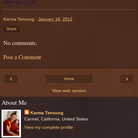
བཞིན་གཉིད་དུ་ཡུར།
Karma Tensung
-
January 18, 2012
Share
No comments:
Post a Comment
‹
›
Home
View web version
About Me
Karma Tensung
Carmel, California, United States
View my complete profile