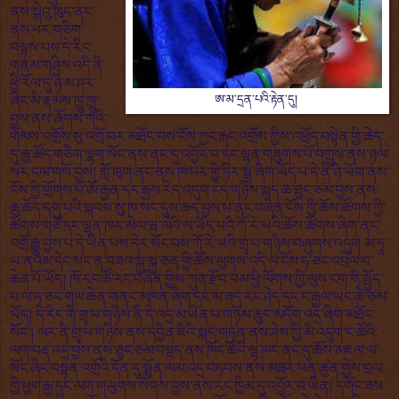
ནས་སྒེའུ་ཁུང་ནང་
ནས་ཕར་གཅིག་
བལྟས་པས་དེ་རིང་
གནམ་གཤིས་འདི་ནི་
ཕྱི་རོལ་དུ་ཉི་མ་ཤར་
ཨ་མ་དྲན་པའི་རྟེན་དུ།
ཞིང་མི་རྣམས་ཁྱུ་ཁྱུ་
བྱས་ནས་ཞོགས་ཀའི་
གོམས་འགྲོས་སུ་འགྲོ་བར་མཐོང་བས་ངོས་ཀྱང་རྐང་འགྲོས་ཀྱིས་འཕྲོད་བསྟེན་གྱི་ཆེད་
དུ་ཆུ་ཚོད་གཅིག་ལྷག་སོང་ནས་ནང་དུ་འབྱོར་བ་དང་ལྷན་གཟུགས་པོ་བཀྲུས་ནས་ཉལ་
སར་ངལ་གསོ་བྱས། གློ་ཁུག་ནང་ནས་ཁ་པར་གྱི་ཏིར་སྒྲ་ཞིག་ཡོད་པ་དེ་ནི་ཉི་ཡོག་ནས་
ངོས་ཀྱི་གྲོགས་པོ་ཨོ་རྒྱན་དར་རྒྱས་རེད་འདུག་ངེད་གཉིས་སྐད་ཆ་ཐུང་ཙམ་བྱས་ནས་
ཆུ་ཚོད་དགུ་པའི་སྐབས་སུ་ཁ་སང་དུས་ཆད་བྱས་པ་ནང་བཞིན་ངོས་ཀྱི་ཆོས་ཚོགས་ཀྱི་
ཚོགས་གཙོ་དང་ལྷན་ཁར་མེལ་ཝ་ལེའི་ལ་ཡོད་པའི་ཀོ་རེ་ཡའི་ཆོས་ཚོགས་ཞིག་ནང་
འགྲོ་རྒྱུ་བྱས་པ་དེ་ཡིན་པས་དེར་སོང་བས་ཀོ་རེ་ཡའི་གྲྭ་པ་གཉིས་བཞུགས་འདུག མ་ཧཱ་
ཡ་ནའམ་དེང་སང་ན་བཟའ་སྐྱ་སྐྱ་ཅན་གྱི་ཆོས་ལུགས་འདི་ལ་ངོས་ཧ་ཅང་འབྲེལ་བ་
ཆེན་པོ་ཡོད། ཁོ་རང་ཚོ་རང་བཞིན་གྱིས་ཀུན་རྫོབ་བམ་ཕྱི་ལོགས་ཀྱི་ལུས་ངག་གི་སྤྱོད་
པ་ལ་ཧ་ཅང་གལ་ཆེན་གནང་མཁན་ཞིག་དང་མ་ཟད་རང་ཤེད་དང་ང་རྒྱལ་ཡང་ཆེ་ཙམ་
ཡོད། དེ་རིང་གི་གྲྭ་པ་གཉིས་ནི་དེ་འདྲ་མ་ཡིན་པ་གཉོམ་ཆུང་མདོག་འདྲ་ཞིག་མཐོང་
སོང་། ལར་ནི་གྲྭ་པ་གཉིས་ནས་དབྱིན་ཇིའི་སྐད་གཏན་ནས་ཤེས་ཀྱི་མི་འདུག་ང་ཚོའི་
ལག་བརྡ་འདྲ་བྱས་ནས་ཅུང་ཙམ་བསྡད་ནས་ཁོང་ཚོའི་ལྷ་ཁང་ནང་དུ་ཆོས་མཇལ་ལ་
སོང་ཞིང་བསྟན་འགྲོའི་དོན་དུ་སྨོན་ལམ་འདྲ་བཏབས་ནས་མཐར་ཕན་ཚུན་གྱེས་བྲལ་
གྱི་ཕྱག་རྒྱ་དང་ལག་གཡུགས་སོགས་བྱས་ནས་རང་ཁྱིམ་དུ་འབྱོར་བ་ཡིན། དགོང་ཟས་