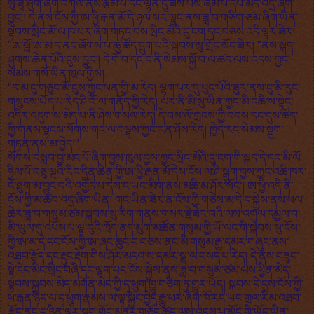
སུ་ཟྭ་ཐུག་ཞིག་བཀོལ་ནས་རྩམ་པ་དང་ལྷན་དུ་ཟོས་པས་ཞིམ་པོ་དཔེ་མེད་འདྲ་ཞིག་
བྱུང་། དེ་ནས་ངོས་ཀྱི་ཨ་ཕྱི་རྒན་མོ་དེ་ཉལ་སར་ལྷུང་ནས་ཟླ་བ་གཅིག་ཙམ་ཞིག་ཡིན་
སྟབས་སྲིང་མོ་ལ་ཁ་པར་ཞིག་གཏང་བས་སྲིང་མོའི་ངུ་ངག་དང་བཅས་འདི་ལྟར་ཟེར།
"ཨ་སྦོ་ཨ་མ་ད་ནང་ཞོགས་པ་ཆུ་ཚོད་དྲུག་པའི་སྐབས་སུ་གྲོང་སོང་ཟེར། "ནས་སྐད་
ཤུགས་ཆེན་པོའི་ངུས་བྱུང་། དེ་གོ་བ་དང་ང་ནི་སེམས་སྐྱོ་བ་ལ་ཚད་ལས་འདས་ཀྱང་
སེམས་གསོ་ཡིན་ཁུལ་གྱིས།
"ད་མ་ངུ་གཅུང་མོ་ངུས་ཀྱང་ཕན་གྱི་མ་རེད། ལྷག་པར་དུ་ཕུང་པོའི་ཟུར་ནས་ངུ་མི་རུང་
གསུངས་ཡོད་པ་རེད་ཤི་བོ་ལ་གནོད་ཀྱི་རེད། ལར་ནི་མི་སུ་ཡིན་ཀྱང་མི་འཆི་ས་སྟེང་
འདིར་འདུག་ས་མེད་པ་ནི་ཤེས་གསལ་རེད། དེ་བས་ལོ་གྲངས་ཀྱི་བབས་དང་དུས་ཚོད་
ཀྱི་གནས་སྟངས་སོགས་གང་ལ་བལྟས་ཀྱང་རན་ཤོས་རེད། ཁྱེད་རང་སེམས་སྡུག་
གཏན་ནས་མ་བྱེད།"
སོགས་བསླབ་བྱ་མང་པོ་ཞིག་བྱས་ཁུལ་བྱས་ཀྱང་སྲིང་མོའི་ངུ་ངག་གི་སྐད་དེ་དང་མི་ལོ་
ཧྲིལ་པོ་བཅུ་ལྔའི་རིང་དྲིན་ཆེན་གྱི་ཨ་ཕྱི་རྒན་མོ་དེས་ངོས་ལ་ཤི་སྒུག་བྱས་ཀྱང་འཆི་ཁར་
ངོ་ཐུག་མ་བྱུང་བའི་འགྱོད་པ་དེས་ང་ཡང་མིག་ནས་མཆི་མ་ཤོར་སོང་། ཨ་ཕྱི་འདི་ནི་
ངོས་ཀྱི་མ་ཚབ་འདྲ་ཞིག་ཡིན། གང་ཡིན་ཟེར་ན་ངོས་ཀྱི་གཅེས་མ་དེ་ང་སྐྱེས་ནས་ཕལ་
ཆེར་ཟླ་བ་གསུམ་ཙམ་སྐབས་སུ་རིག་གནས་གསར་རྗེ་ཟེར་བའི་ལས་འགུལ་དམྱལ་བ་
མི་ཡུལ་དུ་འཕོས་པ་ལྟ་བུའི་ཁྲོད་ནད་མུག་མཚོན་གསུམ་གྱི་ཡོ་ལང་གི་སྐབས་སུ་ངོས་
ཀྱི་ཨ་མ་དེ་དང་ངོས་ཀྱི་ཨ་ཞང་ཆུང་བ་བཅས་ནང་མི་གསུམ་རྒྱ་དམར་གཞུང་ནས་
འཐབ་རྩོད་དང་རྡུང་རྡེག་གིས་ཤོར་མདའ་ས་དམར་སྣ་ལ་བསད་པ་རེད། དེ་ནས་བཟུང་
སྟེ་ངེད་མིང་སྲིང་བཞི་དང་ལྷག་པར་ངོས་སྐྱེས་ནས་ཟླ་བ་གསུམ་ཙམ་ལས་ཕྱིན་མེད་
སྟབས་སྐྱབས་མེད་མགོན་མེད་ཀྱི་དྭ་ཕྲུག་ཁྱུ་གཅིག་ཏུ་གྱུར་ཡོད། སྐབས་དེ་དུས་ངོས་ཀྱི་
ཕ་རྒན་ཉིད་ལ་དྭ་ཕྲུག་རྣམས་ལ་ལྟ་སྐྱོང་བྱེད་རྒྱུ་ཕར་ཞོག་ཁོ་རང་ཡང་གྲལ་རིམ་འཐབ་
རྩོད་ནང་དུ་ཉིན་ལྟར་སྡུག་གྱོང་མནར་གཅོད་ཚད་ལས་འདས་པ་མྱོང་གི་ཡོད་ཡིན་