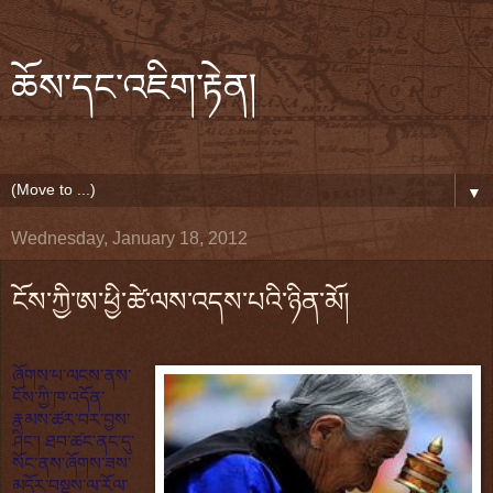
ཆོས་དང་འཇིག་རྟེན།
▼
Wednesday, January 18, 2012
ངོས་ཀྱི་ཨ་ཕྱི་ཚེ་ལས་འདས་པའི་ཉིན་མོ།
ཞོགས་པ་ལངས་ནས་
ངོས་ཀྱི་ཁ་འདོན་
རྣམས་ཚར་བར་བྱས་
ཤིང་། ཐབ་ཚང་ནང་དུ་
སོང་ནས་ཞོགས་ཟས་
མདོར་བསྡུས་ལ་རོལ་