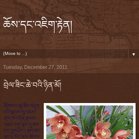
ཆོས་དང་འཇིག་རྟེན།
▼
Tuesday, December 27, 2011
བྲེལ་ཟིང་ཆེ་བའི་ཉིན་མོ།
ཞོགས་པ་ཆུ་ཚོད་བདུན་
པའི་སྐབས་སུ་ལངས་
ནས་ཁ་འདོན་རྣམས་
འཆར་ཅན་ལྟར་དུ་ཚར་
བར་བྱས་ཤིང་། ཐབ་ཚང་
ནང་དུ་སོང་ནས་ཞོགས་