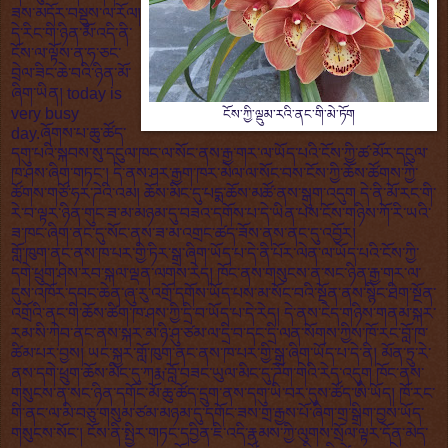
ཟས་མདོར་བསྡུས་ལ་རོལ།
དེ་རིང་གི་ཉིན་མོ་འདི་ནི་
ངོས་ལ་ལྟོས་ན་ཧ་ཅང་
བྲེལ་ཟིང་ཆེ་བའི་ཉིན་མོ་
ཞིག་ཡིན། today is
very busy
ངོས་ཀྱི་ལྡུམ་རའི་ནང་གི་མེ་ཏོག
day.ཞོགས་པ་ཆུ་ཚོད་
དགུ་པའི་སྐབས་སུ་དངུལ་ཁང་ལ་སོང་ནས་རྒྱ་གར་ལ་ཡོད་པའི་ངོས་ཀྱི་ཚ་མོར་དངུལ་
ཁ་ཤས་ཞིག་གཏང་། དེ་ནས་ཤར་རྒྱག་ཁར་མེལ་ལ་སོང་བས་ངོས་ཀྱི་ཆོས་ཚོགས་ཀྱི་
ཚོགས་གཙོ་ཧར་ཌེའི་འམ། ཆོས་མིང་དུ་པདྨ་ཆོས་མཚོ་ནས་སྒུག་འདུག དེ་ནི་མོ་རང་གི་
རེ་བ་ལྟར་ཉིན་གུང་ཟ་མ་མཉམ་དུ་བཟའ་དགོས་པ་དེ་ཡིན་པས་ངོས་གཉིས་ཀོ་རི་ཡའི་
ཟ་ཁང་ཞིག་ནང་དུ་སོང་ནས་ཟ་མ་འགྲང་ཚད་ཟོས་ནས་ནང་དུ་འབྱོར།
གློ་ཁུག་ནང་ནས་ཁ་པར་གྱི་ཏིར་སྒྲ་ཞིག་ཡོད་པ་དེ་ནི་པོར་ལེན་ལ་ཡོད་པའི་ངོས་ཀྱི་
དགེ་ཕྲུག་ཤེས་རབ་སྐལ་ལྡན་ལགས་རེད། ཁོང་ནས་གསུངས་ན་སང་ཉིན་རྒྱ་གར་ལ་
དུས་འཁོར་དབང་ཆེན་ཞུ་རུ་འགྲོ་དགོས་ཡོད་པས་མ་སོང་བའི་སྔོན་ནས་སྙིང་ཐིག་སྔོན་
འགྲོའི་ནང་གི་ཆོས་ཚིག་ཁ་ཤས་ཀྱི་དྲི་བ་ཡོད་པ་དེ་རེད། དེ་ནས་ངེད་གཉིས་གནམ་སྐར་
རམ་སི་ཀེབ་ནང་ནས་སྐར་མ་ཉི་ཤུ་ཙམ་ལ་དྲི་བ་དང་དྲི་ལན་སོགས་ཀྱིས་ཁོ་རང་བློ་ཁ་
ཚིམ་པར་བྱས། ཡང་སྐྱར་གློ་ཁུག་ནང་ནས་ཁ་པར་གྱི་སྒྲ་ཞིག་ཡོད་པ་དེ་ནི། མོན་ཏྲུ་རེ་
ནས་དགེ་ཕྲུག་ཆོས་མིང་དུ་ཀརྨ་བློ་བཟང་ཡུལ་མིང་དུ་ཌོག་གེའི་རེད་འདུག ཁོང་ནས་
གསུངས་ན་སང་ཉིན་དགོང་མོ་ཆུ་ཚོད་དྲུག་ནས་དགུ་ཡི་བར་དུས་ཚོད་ཨི་ཡོད། ཁོ་རང་
གི་ནང་ལ་མི་བཅུ་གསུམ་ཙམ་མཉམ་དུ་དགོང་ཟས་གྲ་རྒྱས་པོ་ཞིག་གྲ་སྒྲིག་བྱས་ཡོད་
གསུངས་སོང་། ངོས་ནི་སྤྱིར་གཏང་དབྱིན་ཇི་འདི་རྣམས་ཀྱི་ལུགས་སྲོལ་ལྟར་དོན་མེད་