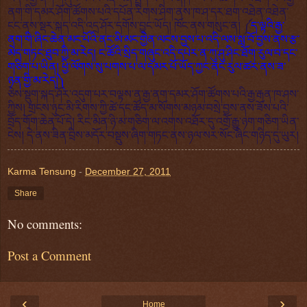
ནག་གི་དམར་ཤོག་ཚོགས་པའི་དཔོན་རིགས་ཤིག་ནས་ཁ་ཤ་དར་ཐག་འཐེན་འཐེན་
ངང་ནས་སྡར་སྐད་འདི་འདྲ་ཤོར་དགོས་བྱུང་ཡོད། ཁོང་ནས་གསུང་ན། ༼
ད་ལྟའི་རྒྱ་
ནག་གི་ཞིང་ཆེན་མང་པོའི་ནང་མི་མང་གྱེན་ལངས་བྱས་པ་འདི་ལས་སླ་བོ་བྱས་ནས་རྩ་
མེད་གཏང་ཐུབ་ཀྱི་མ་རེད། ང་ཚོའི་སྲིད་གཞུང་འདི་དཔེར་ན་ཀུ་ཤུ་ཤིང་ཐོག་རུལ་བ་དང་
གཅིག་པ་ཡིན། ཕྱི་ལོགས་སུ་པགས་པ་ལ་དམར་པོ་ཡོད་ཀྱང་ནང་རུལ་ཚར་ནས་ཟ་
ཉན་གྱི་མ་རེད།༽
ཅེས་སྡུག་སྐད་ཤོར་འདུག་པར་བལྟས་ན་རྒྱ་ནག་དམར་ཤོག་ཚོགས་པའི་རྒྱ་རྒན་ཁ་ཤས་
ཀྱིས། གྲངས་ཉུང་མི་རིགས་ཀྱི་ཚེ་དང་ཚོད་མ་སོགས་མཉམ་བསྲེ་བྱས་ནས་ཟོས་པའི་
བྲོད་གོག་ཆེན་པོ་དེ། རིང་མིན་ཉི་མ་གཅིག་ལ་འགས་འཐོར་དུ་འགྲོ་རྒྱུ་ཉག་གཅིག་ཡིན་
ངེས། དེ་ནས་ཟིན་བྲིས་མདོར་བསྡུས་ཞིག་གཏང་ནས་ཉལ་སར་སོང་ཞིང་གཉིད་དུ་ཡུར།
Karma Tensung
-
December 27, 2011
Share
No comments:
Post a Comment
‹
›
Home