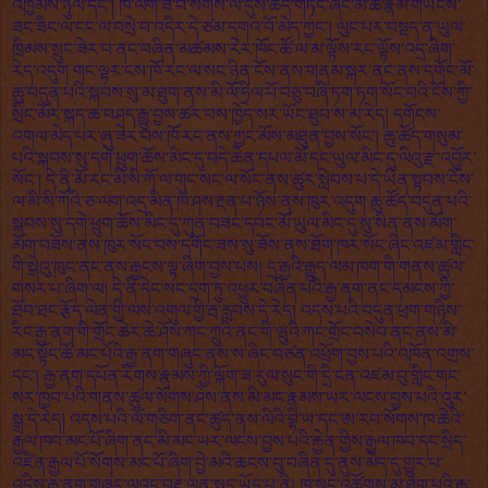
འཁྱམས་ཉུལ་དང་། ཁ་ལག་ཟ་བ་སོགས་ལ་དུས་ཚོད་གཏང་ཞིང་མི་ཚེ་རྣམ་གཡེངས་
ཟང་ཟིང་ལ་ངང་ལ་བསྲེ་བ་འདིར་དེ་ཙམ་དགའ་བོ་མེད་ཀྱང་། ལུང་པར་བསྡད་ན་ཡུལ་
ཁྲིམས་སྲུང་ཟེར་བ་ནང་བཞིན་མཚམས་རེར་ཁོང་ཚོ་ལ་མ་ལྟོས་རང་ལྟོས་འདྲ་ཞིག་
རེད་འདུག གང་ལྟར་ངས་ཁོ་རང་ལ་སང་ཉིན་ངོས་ནས་གནམ་སྐར་ནང་ནས་དགོང་མོ་
ཆུ་བདུན་པའི་སྐབས་སུ་མ་ཐུག་ནས་མི་ལོ་ཧྲིལ་པོ་བཅུ་བཞི་ཏག་ཏག་སོང་བའི་ངོས་ཀྱི་
སྲིང་མོར་སྐད་ཆ་བཤད་རྒྱུ་བྱས་ཚར་བས་ཁྱེད་སར་ཡོང་ཐུབ་ས་མ་རེད། དགོངས་
འགལ་མེད་པར་ཞུ་ཟེར་བས་ཁོ་རང་ནས་ཀྱང་མོས་མཐུན་བྱས་སོང་། ཆུ་ཚོད་གསུམ་
པའི་སྐབས་སུ་དགེ་ཕྲུག་ཆོས་མིང་དུ་བདེ་ཆེན་དཔལ་མོ་དང་ཡུལ་མིང་དུ་ལིའུ་རྫ་འབྱོར་
སོང་། དེ་ནི་མོ་རང་མི་སི་ཀོ་ལ་གུང་སང་ལ་སོང་ནས་ཚུར་སླེབས་པ་དེ་ཡིན་སྟབས་ངོས་
ལ་མི་སི་ཀོའི་ཅ་ལག་འདྲ་མིན་ཁ་ཤས་རྔན་པ་ཉོས་ནས་ཁུར་འདུག ཆུ་ཚོད་བདུན་པའི་
སྐབས་སུ་དགེ་ཕྲུག་ཆོས་མིང་དུ་ཀུན་བཟང་དབང་མོ་ཡུལ་མིང་དུ་སུ་སིན་ནས་མོག་
མོག་བཟོས་ནས་ཁུར་སོང་བས་དགོང་ཟས་སུ་ཟོས་ནས་ཐོག་ཁར་སོང་ཞིང་འཛམ་གླིང་
གི་སྒེའུ་ཁུང་ནང་ནས་རྒྱངས་ལྟ་ཞིག་བྱས་པས། དྲ་རྒྱའི་རྒྱུད་ལམ་ཁག་གི་གནས་ཚུལ་
གསར་པ་ཞིག་ལ། དེ་ནི་དེང་སང་དྲག་ཏུ་འཕྱུར་བཞིན་པའི་རྒྱ་ནག་ནང་དམངས་ཀྱི་
ཐོབ་ཐང་རྩོད་ལེན་གྱི་ལས་འགུལ་གྱི་རྦ་རླབས་དེ་རེད། འདས་པའི་བདུན་ཕྲག་གཉིས་
རིང་རྒྱ་ནག་གི་གྲོང་ཆེར་ཆེ་ཤོས་ཀང་ཀྲུའི་ནང་གི་ཝུའི་ཀང་གྲོང་བསེབ་ནང་ནས་མི་
མང་སྟོང་ཚོ་མང་པོའི་རྒྱ་ནག་གཞུང་ནས་ས་ཞིང་བཙན་འཕྲོག་བྱས་པའི་འཁོན་འགྲས་
དང་། རྒྱ་ནག་དཔོན་རིགས་རྣམས་ཀྱི་ལྐོག་ཟ་རུལ་སུང་གི་དྲི་ངན་འཛམ་བུ་གླིང་གང་
སར་ཁྱབ་པའི་གནས་ཚུལ་སོགས་ཤེས་ནས་མི་མང་རྣམས་ཡར་ལངས་བྱས་པའི་འུར་
སྒྲ་དེ་རེད། འདས་པའི་ལོ་གཅིག་ནང་ཚུད་ནས་ལིའི་བྷི་ཡ་དང་ཨ་རབ་སོགས་ཁ་ཆེའི་
རྒྱལ་ཁབ་མང་པོ་ཞིག་ནང་མི་མང་ཡར་ལངས་བྱས་པའི་རྐྱེན་གྱིས་རྒྱལ་ཁབ་དང་སྲིད་
འཛིན་རྒྱལ་པོ་སོགས་མང་པོ་ཞིག་བྱེ་མའི་ཆངས་བུ་བཞིན་དུ་ནུས་མེད་དུ་གྱུར་པ་
འདིས་རྒྱ་ནག་གཞུང་ལའང་བརྡ་ལན་སྤྲད་ཡོད་པ་ནི། ཁ་སང་འཚོགས་མ་ཐག་པའི་རྒྱ་