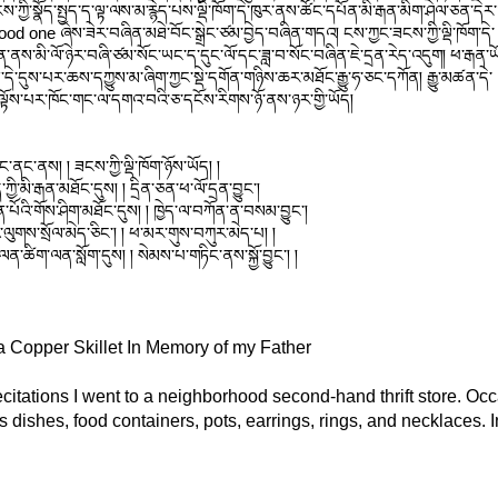
་ཀྱི་སྣོད་སྤྱད་ད་ལྟ་ལས་མ་རྙེད་པས་ལྡི་ཁོག་དེ་ཁུར་ནས་ཚོང་དཔོན་མི་རྒན་མིག་ཤེལ་ཅན་དེར
od one ཞེས་ཟེར་བཞིན་མཐེ་བོང་སྒྲེང་ཙམ་བྱེད་བཞིན་གདའ། ངས་ཀྱང་ཟངས་ཀྱི་ལྡི་ཁོག་དེ་
་ནས་མི་ལོ་ཉེར་བཞི་ཙམ་སོང་ཡང་ད་དུང་ལོ་དང་ཟླ་བ་སོང་བཞིན་ཇེ་དྲན་རེད་འདུག། ཕ་རྒན་ཡ
དུས་པར་ཆས་དཀྱུས་མ་ཞིག་ཀྱང་སྡེ་དགོན་གཉིས་ཆར་མཐོང་རྒྱུ་ཧ་ཅང་དཀོན། རྒྱུ་མཚན་དེ་
་ལྟོས་པར་ཁོང་གང་ལ་དགའ་བའི་ཅ་དངོས་རིགས་ཉོ་ནས་ཉར་གྱི་ཡོད། 
ཁང་ནང་ནས། ། ཟངས་ཀྱི་ལྡི་ཁོག་ཉོས་ཡོད། །
ྱི་མི་རྒན་མཐོང་དུས། ། དྲིན་ཅན་ཕ་ལོ་དྲན་བྱུང་། 
ན་པོའི་གོས་ཤིག་མཐོང་དུས། ། ཁྱེད་ལ་བཀོན་ན་བསམ་བྱུང་། 
འི་ལུགས་སྲོལ་མེད་ཅིང་། ། ཕ་མར་གུས་བཀུར་མེད་པ། །
ན་ཚིག་ལན་སློག་དུས། ། སེམས་པ་གཏིང་ནས་སྐྱོ་བྱུང་། །
a Copper Skillet In Memory of my Father
ecitations I went to a neighborhood second-hand thrift store. Occa
s dishes, food containers, pots, earrings, rings, and necklaces. 