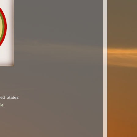
ted States
le