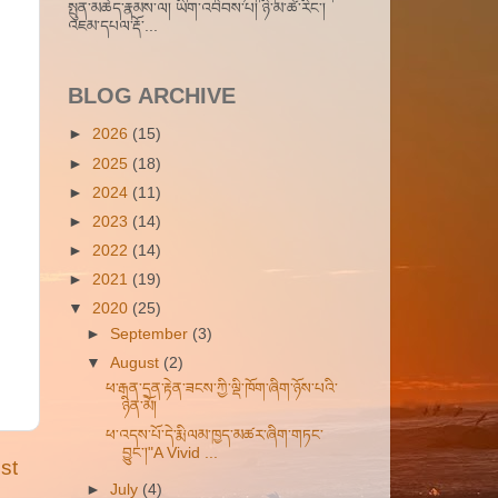
སྤུན་མཆེད་རྣམས་ལ། ཡིག་འབེབས་པ། ཉི་མ་ཚེ་རིང་།
འཇམ་དཔལ་རྡོ་...
BLOG ARCHIVE
►
2026
(15)
►
2025
(18)
►
2024
(11)
►
2023
(14)
►
2022
(14)
►
2021
(19)
▼
2020
(25)
►
September
(3)
▼
August
(2)
ཕ་རྒན་དྲན་རྟེན་ཟངས་ཀྱི་ལྡི་ཁོག་ཞིག་ཉོས་པའི་
ཉིན་མོ།
ཕ་འདས་པོ་དེ་རྨི་ལམ་ཁྱད་མཚར་ཞིག་གཏང་
བྱུང་།"A Vivid ...
st
►
July
(4)