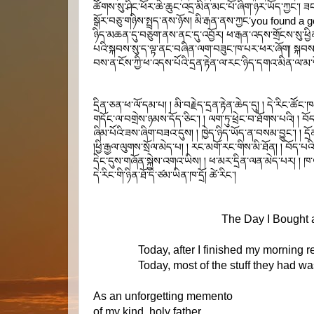
ཚོགས་སུ་ཤིང་ཕོར་ཆེ་ཆུང་འདྲ་མིན་མང་པོ་ཞིག་ཉར་ཡོད་ཀྱང་། ཟངས
སྒོར་བཅུ་གཉིས་སྤྲད་ནས་ཉོས། མི་རྒན་ནས་ཀྱང་you found a go
ཉིད་མཆན་དུ་བཅུག་ནས་ནང་དུ་འབྱོར། ཕ་རྒན་འདས་གྲོངས་སུ་ཕྱིན
པའི་སྐབས་སུ་ད་ལྟ་ནང་བཞིན་ལག་བཟུང་ཁ་པར་ཕར་ཞོག། སྐབས་དེ་
བས་ན་ངོས་ཀྱི་ཕ་འདས་པོའི་དྲན་རྟེན་ལ་རང་ཉིད་དགའ་མིན་ལ་མ
དྲིན་ཅན་ཕ་ལོ་དམ་པ། ། མི་བརྗེད་དྲན་རྟེན་ཆེད་དུ། ། དེ་རིང་ཚོང་
གདོང་ལ་བགྲེས་ཉམས་དོད་ཅིང་། ། ལག་ཏུ་ཕྲེང་བ་ཐོགས་པའི། ། བོད་ཀ
ཞིམ་པོའི་ཟས་ཞིག་བཟའ་དུས། ། ཁྱེད་ཉིད་ཡོད་ན་བསམ་བྱུང་། ། དྲོ
།ཕྱི་རྒྱལ་ལུགས་སྲོལ་མེད་པ། ། རང་མགོ་རང་གིས་མི་ཐོན། ། བོད་པ
དེང་དུས་གཞོན་སྐྱེས་འགའ་ཡིས། ། ཕ་མར་དྲིན་ལན་མེད་པར། ། ཁ་ལ
དེ་རིང་གི་ཉིན་ཐོ་དེ་ཙམ་ཡིན་ཁ་དྲོ། ཚེ་རིང་། 
The Day I Bought 
Today, after I finished my morning r
Today, most of the stuff they had wa
As an unforgetting memento
of my kind, holy father,