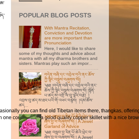
་ཨ་
POPULAR BLOG POSTS
ོད་
With Mantra Recitation,
Conviction and Devotion
are more important than
Pronunciation
Here, I would like to share
some of my thoughts and advice about
mantra with all my dharma brothers and
sisters. Mantras play such an impor...
བདེན་བཞི་དང་འབྲེལ་བའི་ནང་ཆོས་
ཀྱི་སྙིང་བསྡུས་བཞུགས་སོ།།
༄༅། །བདེན་བཞི་དང་འབྲེལ་བའི་ནང་
ཆོས་ཀྱི་སྙིང་བསྡུས་བཞུགས་སོ། །སྟོན་
པ་ཚད་མ་འགྲོ་ལ་བུ་ལྟར་བརྩེ། །
འབྲས་བུ་ཚད་མ་ཐར་པའི་གོ་འཕང་བརྙེས། །དམ་ཆོས་
ཚད...
sionally you can find old Tibetan items there, thangkas, offering
༄༅། བསླབ་བྱ་རིན་པོ་ཆེའི་ཕྲེང་བ་
In one corner I saw a good quality copper skillet with a nice br
ཞེས་བྱ་བ་བཞུགས་སོ། ། A Jewel
Garland of Advice
༄༅། བསླབ་བྱ་རིན་པོ་ཆེའི་ཕྲེང་བ་
ཞེས་བྱ་བ་བཞུགས་སོ། ། A Jewel