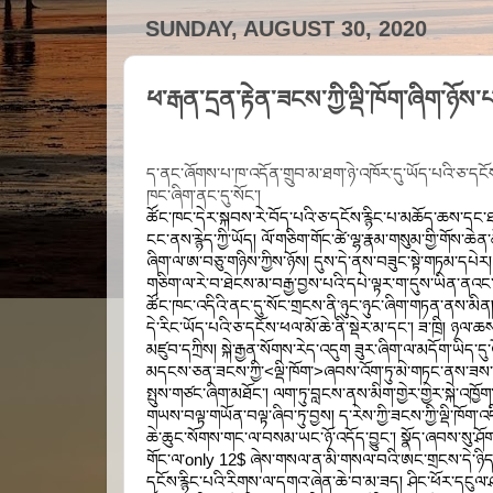
SUNDAY, AUGUST 30, 2020
ཕ་རྒན་དྲན་རྟེན་ཟངས་ཀྱི་ལྡི་ཁོག་ཞིག་ཉོས་པ
ད་ནང་ཞོགས་པ་ཁ་འདོན་གྲུབ་མ་ཐག་ཉེ་འཁོར་དུ་ཡོད་པའི་ཅ་དངོས
ཁང་ཞིག་ནང་དུ་སོང་། 
ཚོང་ཁང་དེར་སྐབས་རེ་བོད་པའི་ཅ་དངོས་རྙིང་པ་མཆོད་ཆས་དང་ཐང་
ངང་ནས་རྙེད་ཀྱི་ཡོད། ལོ་གཅིག་གོང་ཚེ་ལྷ་རྣམ་གསུམ་གྱི་གོས་ཆེན་
ཞིག་ལ་ཨ་བཅུ་གཉིས་ཀྱིས་ཉོས། དུས་དེ་ནས་བཟུང་སྟེ་གཏམ་དཔེར།
གཅིག་ལ་རེ་བ་ཐེངས་མ་བརྒྱ་བྱས་པའི་དཔེ་ལྟར་ག་དུས་ཡིན་ནའང
ཚོང་ཁང་འདིའི་ནང་དུ་སོང་གྲངས་ནི་ཉུང་ཉུང་ཞིག་གཏན་ནས་མིན།
དེ་རིང་ཡོད་པའི་ཅ་དངོས་ཕལ་མོ་ཆེ་ནི་སྡེར་མ་དང་། ཟ་ཁྲི། ཉལ་ཆས།
མཛུབ་དཀྲིས། སྐེ་རྒྱན་སོགས་རེད་འདུག ཟུར་ཞིག་ལ་མདོག་ཡིད་དུ
མདངས་ཅན་ཟངས་ཀྱི་<ལྡི་ཁོག་>ཞབས་འོག་ཏུ་མེ་གཏང་ནས་ཟས་རི
སྤུས་གཙང་ཞིག་མཐོང་། ལག་ཏུ་བླངས་ནས་མིག་གྱེར་གྱེར་སྐེ་འཁྱོག
གཡས་བལྟ་གཡོན་བལྟ་ཞིབ་ཏུ་བྱས། ད་རེས་ཀྱི་ཟངས་ཀྱི་ལྡི་ཁོག་འདི
ཆེ་ཆུང་སོགས་གང་ལ་བསམ་ཡང་ཉོ་འདོད་བྱུང་། སྣོད་ཞབས་སུ་ཤོག་
གོང་ལ་only 12$ ཞེས་གསལ་ན་མི་གསལ་བའི་ཨང་གྲངས་དེ་ཉིད་མཐ
དངོས་རྙིང་པའི་རིགས་ལ་དགའ་ཞེན་ཆེ་བ་མ་ཟད། ཤིང་ཕོར་དངུལ་ཤ