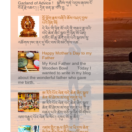
Garland of Advice ! སྐྱབས་ཀུན་འདུས་ཞབས་ངོ་
བོ་རྡོ་རྗེ་འཆང་། ། དྲིན་ཅན་རྩ་བའི་བླ...
བློ་ལྡོག་རྣམ་བཞིའི་ཆོས་བཤད་བྱས་
པའི་ཉིན་མོ།
དེ་རིང་གི་ཉིན་མོ་འདི་ནི་གཟའ་ཟླ་བའི་
བདེ་ཆེན་ཞིང་སྒྲུབ་ཀྱི་ཉིན་མོ་ཡིན།
དགོང་མོ་ཆུ་ཚོད་དྲུག་པའི་སྐབས་སུ་
འཚོགས་ཁང་ནང་དུ་སོང་བས་མི་མང་ནས་འཚ...
Happy Mother's Day to my
Father
My Kind Father and the
Wooden Bowl Today I
wanted to write in my blog
about the wonderful father who gave
me birth, ...
ཨ་རིའི་པོར་ལེན་བདེ་ཆེན་ཞིང་སྒྲུབ་
ཆེན་མོ་ཐེངས་མ་བཅུ་བདུན་པ།
ཨ་རིའི་པོར་ལེན་བདེ་ཆེན་ཞིང་སྒྲུབ་
ཆེན་མོ་ཐེངས་མ་བཅུ་བདུན་པ། སྤྱི་ཟླ་
བརྒྱད་པའི་ཚེས་བཅོ་ལྔ་ཉིན་མོ་མཁའ་
ལམ་བརྒྱུད་པོར་ལེན་ལ་སོང་། དགུང་མོ་ཆུ་ཚོད་...
འཛམ་གླིང་རྒྱལ་སྤྱིའི་ཕ་ཡི་དུས་ཆེན་