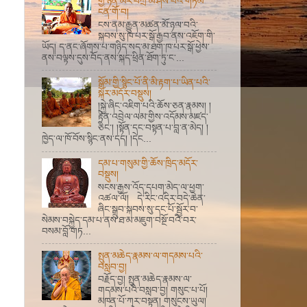
གྱི་ཉིན་མོར་བཀྲ་མ་ཤིས་པའི་གཏམ་
ངན་གོ་བ།
ངས་ནམ་རྒྱུན་མཚན་མོ་ཉལ་བའི་
སྐབས་སུ་ཁ་པར་སྒོ་རྒྱབ་ནས་འཇོག་གི་
ཡོད། ད་ནང་ཞོགས་པ་གཉིད་སད་མ་ཐག་ཁ་པར་སྒོ་ཕྱེས་
ནས་བལྟས་དུས་བོད་ནས་སྐད་ཕྲིན་ཐོག་ཏུ་ང་...
སྒོམ་གྱི་སྙིང་པོ་ནི་མི་རྟག་པ་ཡིན་པའི་
སྐོར་མདོར་བསྡུས།
།སྐྱེ་ཞིང་འཇིག་པའི་ཆོས་ཅན་རྣམས། །
རྟེན་འབྲེལ་ལམ་གྱིས་འདོམས་མཛད་
ཅིང་། །སྟོན་དང་བསྟན་པ་བླ་ན་མེད། །
ཁྱེད་ལ་ཁོ་བོས་སྙིང་ནས་དད། །དེང...
དམ་པ་གསུམ་གྱི་ཆོས་ཁྲིད་མདོར་
བསྡུས།
སངས་རྒྱས་འོད་དཔག་མེད་ལ་ཕྱག་
འཚལ་ལོ། དེ་རིང་འདིར་བདེ་ཆེན་
ཞིང་སྒྲུབ་སྐབས་སུ་དང་པོ་སྦྱོར་བ་
སེམས་བསྐྱེད་དམ་པ་ནས་ཐ་མ་མཇུག་བསྔོ་བའི་བར་
བསམ་བློ་གཏ...
སྤུན་མཆེད་རྣམས་ལ་གདམས་པའི་
བསླབ་བྱ།
བརྗོད་བྱ། སྤུན་མཆེད་རྣམས་ལ་
གདམས་པའི་བསླབ་བྱ། གསུང་པ་པོ།
མཁན་པོ་ཀར་བསྟན། གསུངས་ཡུལ།