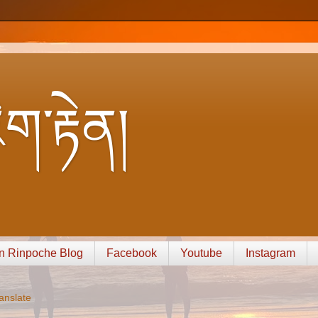
ག་རྟེན།
n Rinpoche Blog
Facebook
Youtube
Instagram
anslate