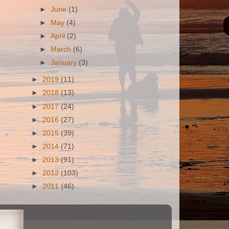
►
June
(1)
►
May
(4)
►
April
(2)
►
March
(6)
►
January
(3)
►
2019
(11)
►
2018
(13)
►
2017
(24)
►
2016
(27)
►
2015
(39)
►
2014
(71)
►
2013
(91)
►
2012
(103)
►
2011
(46)