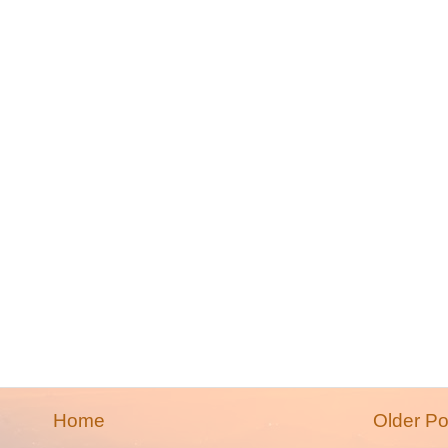
Home
Older Po