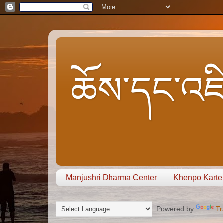
ཆོས་དང་འཇི
Manjushri Dharma Center
Khenpo Karte
Powered by
Tr