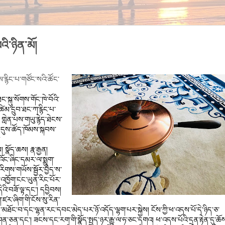
འི་ཉིན་མོ།
་རྙིང་པ་གཙོང་སའི་ཚོང་
སྐུ་སོགས་གོང་ཁེ་བོའི་
ཚེམ་དྲུབ་ཐང་ཀ་རྙིང་པ་
 གླེན་པས་གཡུ་རྙེད་ཐེངས་
་དུས་ཚོད་ཁོམས་སྐབས་
  
 སྣོད་ཆས། རྣ་རྒྱན། 
་འོང་ཞིང་དམར་ལ་སྨུག་
གས་གཡོས་སྦྱོར་བྱེད་ས་
་འཁྱོག་ངང་ཡུན་རིང་པོར་
འི་བཟོ་ལྟ་དང་། དབྱིབས། 
ཛར་ཞིག་གི་ངོས་སུ་རིན་
ོང་བ་དང་ལྷན་རང་དབང་མེད་པར་ཉོ་འདོད་ལྷག་པར་སྐྱེས། ངོས་ཀྱི་ཕ་འདས་པོ་དེ་ཉིད་ཅ་
ན་ཅན་དང་། ཟངས་དང་རག་གི་སྣོད་སྤྱད་ཉར་རྒྱུ་ལ་ཧ་ཅང་དགའ། ཕ་འདས་པོའི་དྲན་རྟེན་དུ་ཆོ